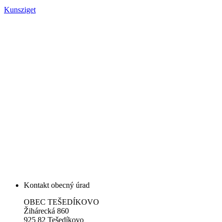
Kunsziget
Kontakt obecný úrad
OBEC TEŠEDÍKOVO
Žihárecká 860
925 82 Tešedíkovo