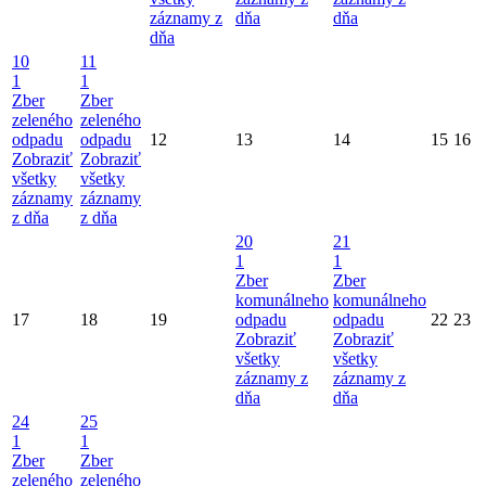
záznamy z
dňa
dňa
dňa
10
11
1
1
Zber
Zber
zeleného
zeleného
odpadu
odpadu
12
13
14
15
16
Zobraziť
Zobraziť
všetky
všetky
záznamy
záznamy
z dňa
z dňa
20
21
1
1
Zber
Zber
komunálneho
komunálneho
17
18
19
odpadu
odpadu
22
23
Zobraziť
Zobraziť
všetky
všetky
záznamy z
záznamy z
dňa
dňa
24
25
1
1
Zber
Zber
zeleného
zeleného