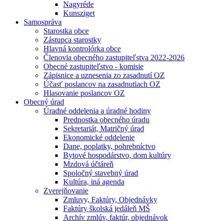
Nagyréde
Kunsziget
Samospráva
Starostka obce
Zástupca starostky
Hlavná kontrolórka obce
Členovia obecného zastupiteľstva 2022-2026
Obecné zastupiteľstvo - komisie
Zápisnice a uznesenia zo zasadnutí OZ
Účasť poslancov na zasadnutiach OZ
Hlasovanie poslancov OZ
Obecný úrad
Úradné oddelenia a úradné hodiny
Prednostka obecného úradu
Sekretariát, Matričný úrad
Ekonomické oddelenie
Dane, poplatky, pohrebníctvo
Bytové hospodárstvo, dom kultúry
Mzdová účtáreň
Spoločný stavebný úrad
Kultúra, iná agenda
Zverejňovanie
Zmluvy, Faktúry, Objednávky
Faktúry školská jedáleň MŠ
Archív zmlúv, faktúr, objednávok