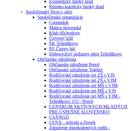
Evanjelický farský úrad
Rímsko-katolícky farský úrad
Spoločenský život v obci
Spoločenské organizácie
Csemadok
Matica slovenská
Klub dôchodcov
Červený kríž
ŠK Tešedíkovo
PZ Čierny háj
Dobrovoľný požiarny zbor Tešedíkovo
Občianske združenia
Občianske združenie Pered
Občianske združenie Telektó
Rodičovské združenie pri ZŠ s VJS
Rodičovské združenie pri ZŠ s VJM
Rodičovské združenie pri MŠ s VJM
Rodičovské združenie pri MŠ s VJS
Rodičovské združenie pri MŠ s VJM -
Tešedíkovo 153 - Pered
CENTRUM AKTÍVNYCH MLADÝCH
PRE ÚSPEŠNÉ SLOVENSKO
CSÁNGÓ
LYNX - príroda a človek
Združenie mnohodetných rodín -