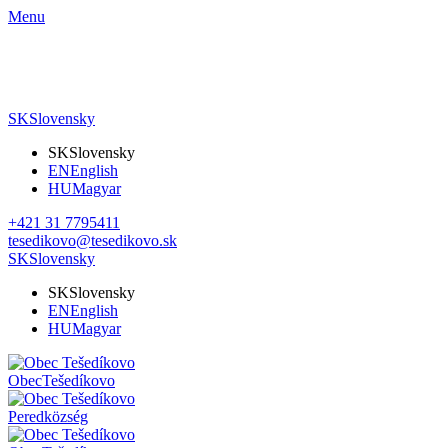
Menu
SK
Slovensky
SK
Slovensky
EN
English
HU
Magyar
+421 31 7795411
tesedikovo@tesedikovo.sk
SK
Slovensky
SK
Slovensky
EN
English
HU
Magyar
Obec
Tešedíkovo
Pered
község