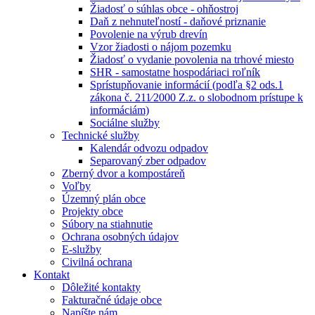
Žiadosť o súhlas obce - ohňostroj
Daň z nehnuteľností - daňové priznanie
Povolenie na výrub drevín
Vzor žiadosti o nájom pozemku
Žiadosť o vydanie povolenia na trhové miesto
SHR - samostatne hospodáriaci roľník
Sprístupňovanie informácií (podľa §2 ods.1
zákona č. 211⁄2000 Z.z. o slobodnom prístupe k
informáciám)
Sociálne služby
Technické služby
Kalendár odvozu odpadov
Separovaný zber odpadov
Zberný dvor a kompostáreň
Voľby
Územný plán obce
Projekty obce
Súbory na stiahnutie
Ochrana osobných údajov
E-služby
Civilná ochrana
Kontakt
Dôležité kontakty
Fakturačné údaje obce
Napíšte nám