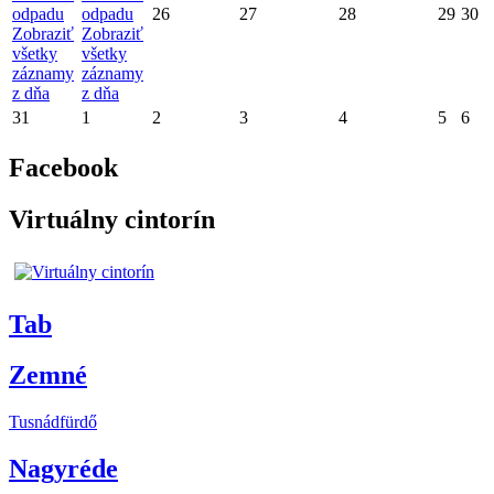
odpadu
odpadu
26
27
28
29
30
Zobraziť
Zobraziť
všetky
všetky
záznamy
záznamy
z dňa
z dňa
31
1
2
3
4
5
6
Facebook
Virtuálny cintorín
Tab
Zemné
Tusnádfürdő
Nagyréde