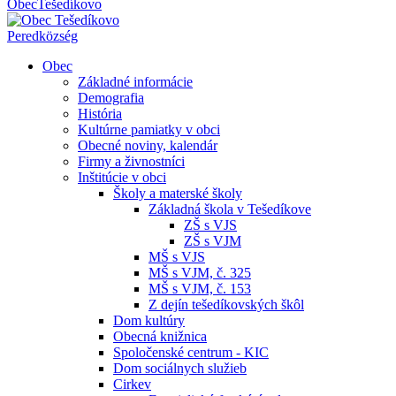
Obec
Tešedíkovo
Pered
község
Obec
Základné informácie
Demografia
História
Kultúrne pamiatky v obci
Obecné noviny, kalendár
Firmy a živnostníci
Inštitúcie v obci
Školy a materské školy
Základná škola v Tešedíkove
ZŠ s VJS
ZŠ s VJM
MŠ s VJS
MŠ s VJM, č. 325
MŠ s VJM, č. 153
Z dejín tešedíkovských škôl
Dom kultúry
Obecná knižnica
Spoločenské centrum - KIC
Dom sociálnych služieb
Cirkev