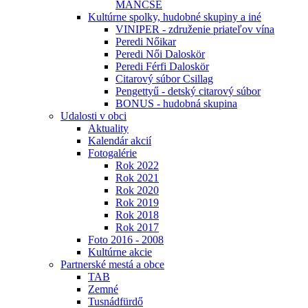
MÁNCSE
Kultúrne spolky, hudobné skupiny a iné
VINIPER - združenie priateľov vína
Peredi Nőikar
Peredi Női Daloskör
Peredi Férfi Daloskör
Citarový súbor Csillag
Pengettyű - detský citarový súbor
BONUS - hudobná skupina
Udalosti v obci
Aktuality
Kalendár akcií
Fotogalérie
Rok 2022
Rok 2021
Rok 2020
Rok 2019
Rok 2018
Rok 2017
Foto 2016 - 2008
Kultúrne akcie
Partnerské mestá a obce
TAB
Zemné
Tusnádfürdő