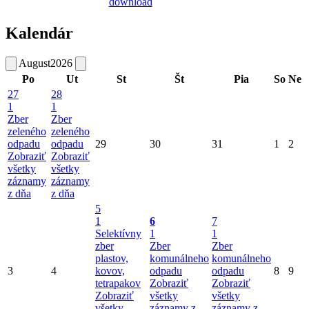
Kalendár
August
2026
Po
Ut
St
Št
Pia
So
Ne
27
28
1
1
Zber
Zber
zeleného
zeleného
odpadu
odpadu
29
30
31
1
2
Zobraziť
Zobraziť
všetky
všetky
záznamy
záznamy
z dňa
z dňa
5
1
6
7
Selektívny
1
1
zber
Zber
Zber
plastov,
komunálneho
komunálneho
3
4
kovov,
odpadu
odpadu
8
9
tetrapakov
Zobraziť
Zobraziť
Zobraziť
všetky
všetky
všetky
záznamy z
záznamy z