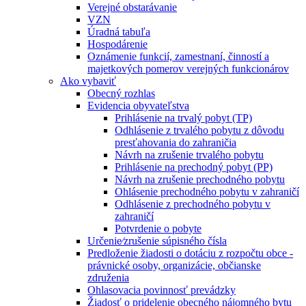
Verejné obstarávanie
VZN
Úradná tabuľa
Hospodárenie
Oznámenie funkcií, zamestnaní, činností a
majetkových pomerov verejných funkcionárov
Ako vybaviť
Obecný rozhlas
Evidencia obyvateľstva
Prihlásenie na trvalý pobyt (TP)
Odhlásenie z trvalého pobytu z dôvodu
presťahovania do zahraničia
Návrh na zrušenie trvalého pobytu
Prihlásenie na prechodný pobyt (PP)
Návrh na zrušenie prechodného pobytu
Ohlásenie prechodného pobytu v zahraničí
Odhlásenie z prechodného pobytu v
zahraničí
Potvrdenie o pobyte
Určenie⁄zrušenie súpisného čísla
Predloženie žiadosti o dotáciu z rozpočtu obce -
právnické osoby, organizácie, občianske
združenia
Ohlasovacia povinnosť prevádzky
Žiadosť o pridelenie obecného nájomného bytu