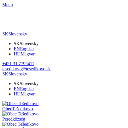
Menu
SK
Slovensky
SK
Slovensky
EN
English
HU
Magyar
+421 31 7795411
tesedikovo@tesedikovo.sk
SK
Slovensky
SK
Slovensky
EN
English
HU
Magyar
Obec
Tešedíkovo
Pered
község