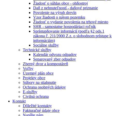
Žiadosť o súhlas obce - ohňostroj
Daň z nehnuteľností - daňové priznanie
Povolenie na výrub drevín
Vzor žiadosti o nájom pozemku
Žiadosť o vydanie povolenia na trhové miesto
SHR - samostatne hospodáriaci roľník
Sprístupňovanie informácií (podľa §2 ods.1
zákona č. 211⁄2000 Z.z. o slobodnom prístupe k
informáciám)
Sociálne služby
Technické služby
Kalendár odvozu odpadov
Separovaný zber odpadov
Zberný dvor a kompostáreň
Voľby
Územný plán obce
Projekty obce
Súbory na stiahnutie
Ochrana osobných údajov
E-služby
Civilná ochrana
Kontakt
Dôležité kontakty
Fakturačné údaje obce
Napíšte nám