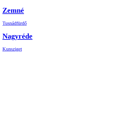
Zemné
Tusnádfürdő
Nagyréde
Kunsziget