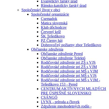
Evanjelický farský úrad
Rímsko-katolícky farský úrad
Spoločenský život v obci
Spoločenské organizácie
Csemadok
Matica slovenská
Klub dôchodcov
Červený kríž
ŠK Tešedíkovo
PZ Čierny háj
Dobrovoľný požiarny zbor Tešedíkovo
Občianske združenia
Občianske združenie Pered
Občianske združenie Telektó
Rodičovské združenie pri ZŠ s VJS
Rodičovské združenie pri ZŠ s VJM
Rodičovské združenie pri MŠ s VJM
Rodičovské združenie pri MŠ s VJS
Rodičovské združenie pri MŠ s VJM -
Tešedíkovo 153 - Pered
CENTRUM AKTÍVNYCH MLADÝCH
PRE ÚSPEŠNÉ SLOVENSKO
CSÁNGÓ
LYNX - príroda a človek
Združenie mnohodetných rodín -