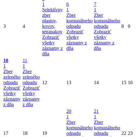
1
6
7
Selektívny
1
1
zber
Zber
Zber
plastov,
komunálneho
komunálneho
3
4
kovov,
odpadu
odpadu
8
9
tetrapakov
Zobraziť
Zobraziť
Zobraziť
všetky
všetky
všetky
záznamy z
záznamy z
záznamy z
dňa
dňa
dňa
10
11
1
1
Zber
Zber
zeleného
zeleného
odpadu
odpadu
12
13
14
15
16
Zobraziť
Zobraziť
všetky
všetky
záznamy
záznamy
z dňa
z dňa
20
21
1
1
Zber
Zber
komunálneho
komunálneho
17
18
19
odpadu
odpadu
22
23