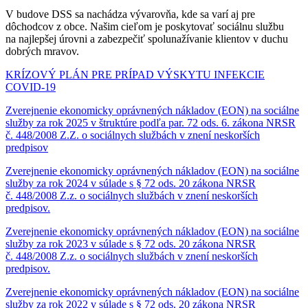
V budove DSS sa nachádza vývarovňa, kde sa varí aj pre
dôchodcov z obce. Našim cieľom je poskytovať sociálnu službu
na najlepšej úrovni a zabezpečiť spolunažívanie klientov v duchu
dobrých mravov.
KRÍZOVÝ PLÁN PRE PRÍPAD VÝSKYTU INFEKCIE
COVID-19
Zverejnenie ekonomicky oprávnených nákladov (EON) na sociálne
služby za rok 2025 v štruktúre podľa par. 72 ods. 6. zákona NRSR
č. 448/2008 Z.Z. o sociálnych službách v znení neskorších
predpisov
Zverejnenie ekonomicky oprávnených nákladov (EON) na sociálne
služby za rok 2024 v súlade s § 72 ods. 20 zákona NRSR
č. 448/2008 Z.z. o sociálnych službách v znení neskorších
predpisov.
Zverejnenie ekonomicky oprávnených nákladov (EON) na sociálne
služby za rok 2023 v súlade s § 72 ods. 20 zákona NRSR
č. 448/2008 Z.z. o sociálnych službách v znení neskorších
predpisov.
Zverejnenie ekonomicky oprávnených nákladov (EON) na sociálne
služby za rok 2022 v súlade s § 72 ods. 20 zákona NRSR