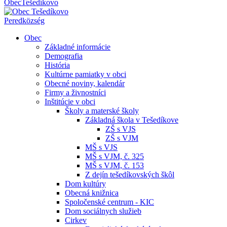
Obec
Tešedíkovo
Pered
község
Obec
Základné informácie
Demografia
História
Kultúrne pamiatky v obci
Obecné noviny, kalendár
Firmy a živnostníci
Inštitúcie v obci
Školy a materské školy
Základná škola v Tešedíkove
ZŠ s VJS
ZŠ s VJM
MŠ s VJS
MŠ s VJM, č. 325
MŠ s VJM, č. 153
Z dejín tešedíkovských škôl
Dom kultúry
Obecná knižnica
Spoločenské centrum - KIC
Dom sociálnych služieb
Cirkev