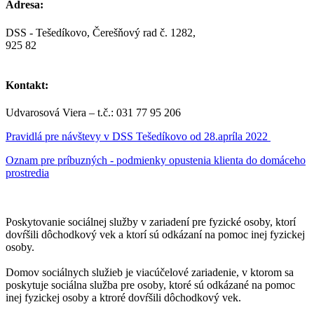
Adresa:
DSS - Tešedíkovo, Čerešňový rad č. 1282,
925 82
Kontakt:
Udvarosová Viera – t.č.: 031 77 95 206
Pravidlá pre návštevy v DSS Tešedíkovo od 28.apríla 2022
Oznam pre príbuzných - podmienky opustenia klienta do domáceho
prostredia
Poskytovanie sociálnej služby v zariadení pre fyzické osoby, ktorí
dovŕšili dôchodkový vek a ktorí sú odkázaní na pomoc inej fyzickej
osoby.
Domov sociálnych služieb je viacúčelové zariadenie, v ktorom sa
poskytuje sociálna služba pre osoby, ktoré sú odkázané na pomoc
inej fyzickej osoby a ktroré dovŕšili dôchodkový vek.