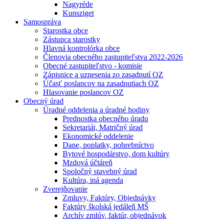
Nagyréde
Kunsziget
Samospráva
Starostka obce
Zástupca starostky
Hlavná kontrolórka obce
Členovia obecného zastupiteľstva 2022-2026
Obecné zastupiteľstvo - komisie
Zápisnice a uznesenia zo zasadnutí OZ
Účasť poslancov na zasadnutiach OZ
Hlasovanie poslancov OZ
Obecný úrad
Úradné oddelenia a úradné hodiny
Prednostka obecného úradu
Sekretariát, Matričný úrad
Ekonomické oddelenie
Dane, poplatky, pohrebníctvo
Bytové hospodárstvo, dom kultúry
Mzdová účtáreň
Spoločný stavebný úrad
Kultúra, iná agenda
Zverejňovanie
Zmluvy, Faktúry, Objednávky
Faktúry školská jedáleň MŠ
Archív zmlúv, faktúr, objednávok