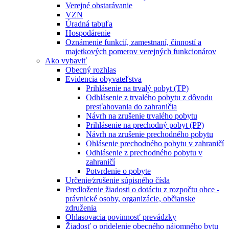
Verejné obstarávanie
VZN
Úradná tabuľa
Hospodárenie
Oznámenie funkcií, zamestnaní, činností a
majetkových pomerov verejných funkcionárov
Ako vybaviť
Obecný rozhlas
Evidencia obyvateľstva
Prihlásenie na trvalý pobyt (TP)
Odhlásenie z trvalého pobytu z dôvodu
presťahovania do zahraničia
Návrh na zrušenie trvalého pobytu
Prihlásenie na prechodný pobyt (PP)
Návrh na zrušenie prechodného pobytu
Ohlásenie prechodného pobytu v zahraničí
Odhlásenie z prechodného pobytu v
zahraničí
Potvrdenie o pobyte
Určenie⁄zrušenie súpisného čísla
Predloženie žiadosti o dotáciu z rozpočtu obce -
právnické osoby, organizácie, občianske
združenia
Ohlasovacia povinnosť prevádzky
Žiadosť o pridelenie obecného nájomného bytu