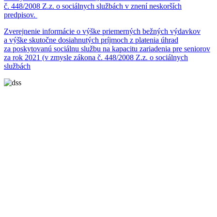
č. 448/2008 Z.z. o sociálnych službách v znení neskorších
predpisov.
Zverejnenie informácie o výške priemerných bežných výdavkov
a výške skutočne dosiahnutých príjmoch z platenia úhrad
za poskytovanú sociálnu službu na kapacitu zariadenia pre seniorov
za rok 2021 (v zmysle zákona č. 448/2008 Z.z. o sociálnych
službách