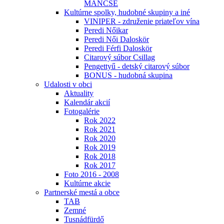
MÁNCSE
Kultúrne spolky, hudobné skupiny a iné
VINIPER - združenie priateľov vína
Peredi Nőikar
Peredi Női Daloskör
Peredi Férfi Daloskör
Citarový súbor Csillag
Pengettyű - detský citarový súbor
BONUS - hudobná skupina
Udalosti v obci
Aktuality
Kalendár akcií
Fotogalérie
Rok 2022
Rok 2021
Rok 2020
Rok 2019
Rok 2018
Rok 2017
Foto 2016 - 2008
Kultúrne akcie
Partnerské mestá a obce
TAB
Zemné
Tusnádfürdő