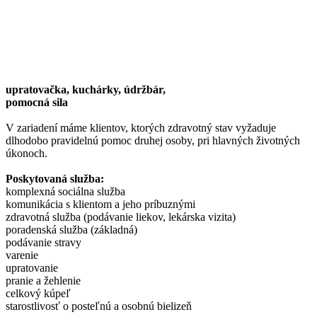
upratovačka,
kuchárky,
údržbár,
pomocná sila
V zariadení máme klientov, ktorých zdravotný stav vyžaduje
dlhodobo pravidelnú pomoc druhej osoby, pri hlavných životných
úkonoch.
Poskytovaná služba:
komplexná sociálna služba
komunikácia s klientom a jeho príbuznými
zdravotná služba (podávanie liekov, lekárska vizita)
poradenská služba (základná)
podávanie stravy
varenie
upratovanie
pranie a žehlenie
celkový kúpeľ
starostlivosť o posteľnú a osobnú bielizeň