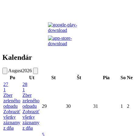
Kalendár
August
2026
Po
Ut
St
Št
Pia
So
Ne
27
28
1
1
Zber
Zber
zeleného
zeleného
odpadu
odpadu
29
30
31
1
2
Zobraziť
Zobraziť
všetky
všetky
záznamy
záznamy
z dňa
z dňa
5