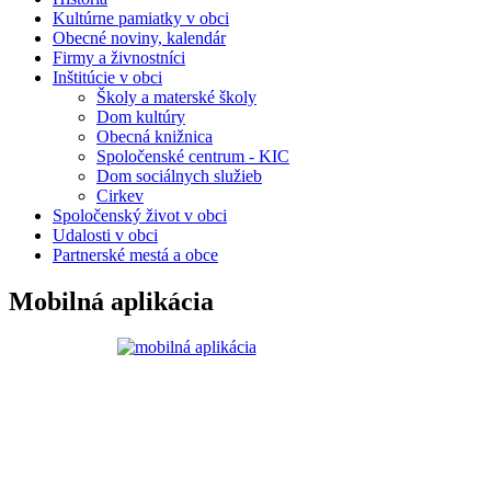
Kultúrne pamiatky v obci
Obecné noviny, kalendár
Firmy a živnostníci
Inštitúcie v obci
Školy a materské školy
Dom kultúry
Obecná knižnica
Spoločenské centrum - KIC
Dom sociálnych služieb
Cirkev
Spoločenský život v obci
Udalosti v obci
Partnerské mestá a obce
Mobilná aplikácia