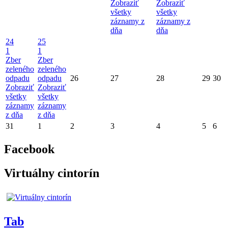
Zobraziť
Zobraziť
všetky
všetky
záznamy z
záznamy z
dňa
dňa
24
25
1
1
Zber
Zber
zeleného
zeleného
odpadu
odpadu
26
27
28
29
30
Zobraziť
Zobraziť
všetky
všetky
záznamy
záznamy
z dňa
z dňa
31
1
2
3
4
5
6
Facebook
Virtuálny cintorín
Tab