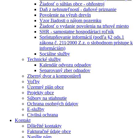
Žiadosť o súhlas obce - ohňostroj
Daň z nehnuteľností - daňové priznanie
Povolenie na výrub drevín
Vzor žiadosti o nájom pozemku
Žiadosť o vydanie povolenia na trhové miesto
SHR - samostatne hospodáriaci roľník
Sprístupňovanie informácií (podľa §2 ods.1
zákona č. 211⁄2000 Z.z. o slobodnom prístupe k
informáciám)
Sociálne služby
Technické služby
Kalendár odvozu odpadov
Separovaný zber odpadov
Zberný dvor a kompostáreň
Voľby
Územný plán obce
Projekty obce
Súbory na stiahnutie
Ochrana osobných údajov
E-služby
Civilná ochrana
Kontakt
Dôležité kontakty
Fakturačné údaje obce
Napíšte nám