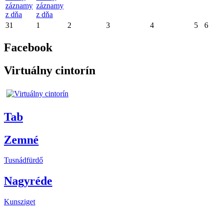
záznamy
záznamy
z dňa
z dňa
31
1
2
3
4
5
6
Facebook
Virtuálny cintorín
Tab
Zemné
Tusnádfürdő
Nagyréde
Kunsziget