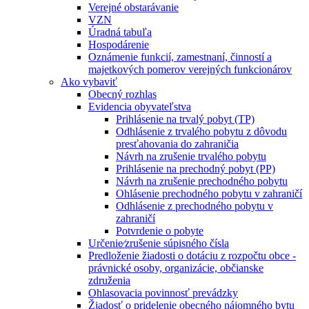
Verejné obstarávanie
VZN
Úradná tabuľa
Hospodárenie
Oznámenie funkcií, zamestnaní, činností a
majetkových pomerov verejných funkcionárov
Ako vybaviť
Obecný rozhlas
Evidencia obyvateľstva
Prihlásenie na trvalý pobyt (TP)
Odhlásenie z trvalého pobytu z dôvodu
presťahovania do zahraničia
Návrh na zrušenie trvalého pobytu
Prihlásenie na prechodný pobyt (PP)
Návrh na zrušenie prechodného pobytu
Ohlásenie prechodného pobytu v zahraničí
Odhlásenie z prechodného pobytu v
zahraničí
Potvrdenie o pobyte
Určenie⁄zrušenie súpisného čísla
Predloženie žiadosti o dotáciu z rozpočtu obce -
právnické osoby, organizácie, občianske
združenia
Ohlasovacia povinnosť prevádzky
Žiadosť o pridelenie obecného nájomného bytu