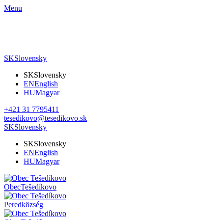
Menu
SK
Slovensky
SK
Slovensky
EN
English
HU
Magyar
+421 31 7795411
tesedikovo@tesedikovo.sk
SK
Slovensky
SK
Slovensky
EN
English
HU
Magyar
Obec
Tešedíkovo
Pered
község