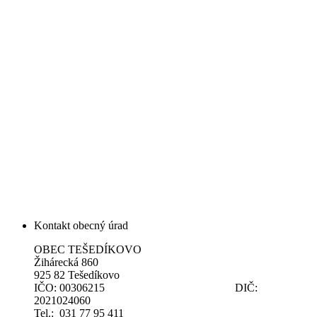
Kontakt obecný úrad
OBEC TEŠEDÍKOVO
Žihárecká 860
925 82 Tešedíkovo
IČO: 00306215 DIČ:
2021024060
Tel.: 031 77 95 411