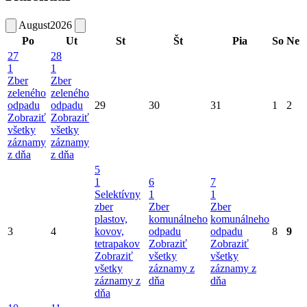
August
2026
Po
Ut
St
Št
Pia
So
Ne
27
28
1
1
Zber
Zber
zeleného
zeleného
odpadu
odpadu
29
30
31
1
2
Zobraziť
Zobraziť
všetky
všetky
záznamy
záznamy
z dňa
z dňa
5
1
6
7
Selektívny
1
1
zber
Zber
Zber
plastov,
komunálneho
komunálneho
3
4
kovov,
odpadu
odpadu
8
9
tetrapakov
Zobraziť
Zobraziť
Zobraziť
všetky
všetky
všetky
záznamy z
záznamy z
záznamy z
dňa
dňa
dňa