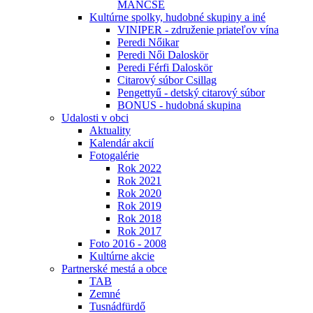
MÁNCSE
Kultúrne spolky, hudobné skupiny a iné
VINIPER - združenie priateľov vína
Peredi Nőikar
Peredi Női Daloskör
Peredi Férfi Daloskör
Citarový súbor Csillag
Pengettyű - detský citarový súbor
BONUS - hudobná skupina
Udalosti v obci
Aktuality
Kalendár akcií
Fotogalérie
Rok 2022
Rok 2021
Rok 2020
Rok 2019
Rok 2018
Rok 2017
Foto 2016 - 2008
Kultúrne akcie
Partnerské mestá a obce
TAB
Zemné
Tusnádfürdő