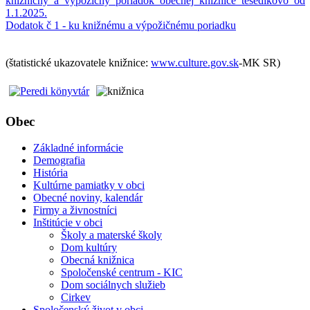
kniznicny_a_vypozicny_poriadok_obecnej_kniznice_tesedikovo_od
1.1.2025.
Dodatok č 1 - ku knižnému a výpožičnému poriadku
(štatistické ukazovatele knižnice:
www.culture.gov.sk
-MK SR)
Obec
Základné informácie
Demografia
História
Kultúrne pamiatky v obci
Obecné noviny, kalendár
Firmy a živnostníci
Inštitúcie v obci
Školy a materské školy
Dom kultúry
Obecná knižnica
Spoločenské centrum - KIC
Dom sociálnych služieb
Cirkev
Spoločenský život v obci