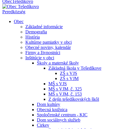
Obec
Tešedíkovo
Pered
község
Obec
Základné informácie
Demografia
História
Kultúrne pamiatky v obci
Obecné noviny, kalendár
Firmy a živnostníci
Inštitúcie v obci
Školy a materské školy
Základná škola v Tešedíkove
ZŠ s VJS
ZŠ s VJM
MŠ s VJS
MŠ s VJM, č. 325
MŠ s VJM, č. 153
Z dejín tešedíkovských škôl
Dom kultúry
Obecná knižnica
Spoločenské centrum - KIC
Dom sociálnych služieb
Cirkev