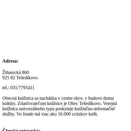
Adresa:
Žiharecká 860
925 82 Tešedíkovo
tel.: 031/7795411
Obecná knižnica sa nachádza v centre obce, v budove domu
kultúry. Zriaďovateľom knižnice je Obec Tešedíkovo. Verejná
knižnica univerzálneho typu poskytuje knižnično-informačné
služby. Vo fonde má viac ako 16.000 zväzkov kníh.
Členské príspevky: