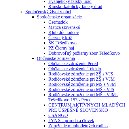
Evanjelický farský úrad
Rímsko-katolícky farský úrad
Spoločenský život v obci
Spoločenské organizácie
Csemadok
Matica slovenská
Klub dôchodcov
Červený kríž
ŠK Tešedíkovo
PZ Čierny háj
Dobrovoľný požiarny zbor Tešedíkovo
Občianske združenia
Občianske združenie Pered
Občianske združenie Telektó
Rodičovské združenie pri ZŠ s VJS
Rodičovské združenie pri ZŠ s VJM
Rodičovské združenie pri MŠ s VJM
Rodičovské združenie pri MŠ s VJS
Rodičovské združenie pri MŠ s VJM -
Tešedíkovo 153 - Pered
CENTRUM AKTÍVNYCH MLADÝCH
PRE ÚSPEŠNÉ SLOVENSKO
CSÁNGÓ
LYNX - príroda a človek
Združenie mnohodetných rodín -