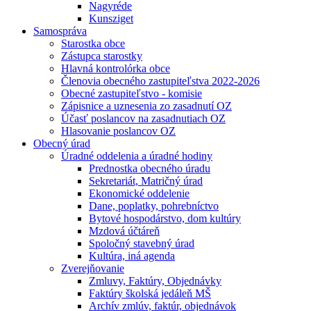
Nagyréde
Kunsziget
Samospráva
Starostka obce
Zástupca starostky
Hlavná kontrolórka obce
Členovia obecného zastupiteľstva 2022-2026
Obecné zastupiteľstvo - komisie
Zápisnice a uznesenia zo zasadnutí OZ
Účasť poslancov na zasadnutiach OZ
Hlasovanie poslancov OZ
Obecný úrad
Úradné oddelenia a úradné hodiny
Prednostka obecného úradu
Sekretariát, Matričný úrad
Ekonomické oddelenie
Dane, poplatky, pohrebníctvo
Bytové hospodárstvo, dom kultúry
Mzdová účtáreň
Spoločný stavebný úrad
Kultúra, iná agenda
Zverejňovanie
Zmluvy, Faktúry, Objednávky
Faktúry školská jedáleň MŠ
Archív zmlúv, faktúr, objednávok