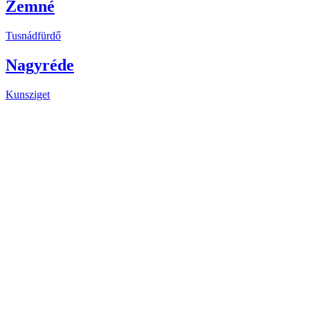
Zemné
Tusnádfürdő
Nagyréde
Kunsziget