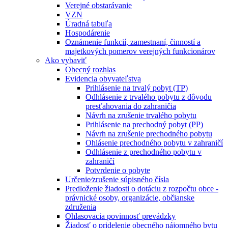
Verejné obstarávanie
VZN
Úradná tabuľa
Hospodárenie
Oznámenie funkcií, zamestnaní, činností a
majetkových pomerov verejných funkcionárov
Ako vybaviť
Obecný rozhlas
Evidencia obyvateľstva
Prihlásenie na trvalý pobyt (TP)
Odhlásenie z trvalého pobytu z dôvodu
presťahovania do zahraničia
Návrh na zrušenie trvalého pobytu
Prihlásenie na prechodný pobyt (PP)
Návrh na zrušenie prechodného pobytu
Ohlásenie prechodného pobytu v zahraničí
Odhlásenie z prechodného pobytu v
zahraničí
Potvrdenie o pobyte
Určenie⁄zrušenie súpisného čísla
Predloženie žiadosti o dotáciu z rozpočtu obce -
právnické osoby, organizácie, občianske
združenia
Ohlasovacia povinnosť prevádzky
Žiadosť o pridelenie obecného nájomného bytu