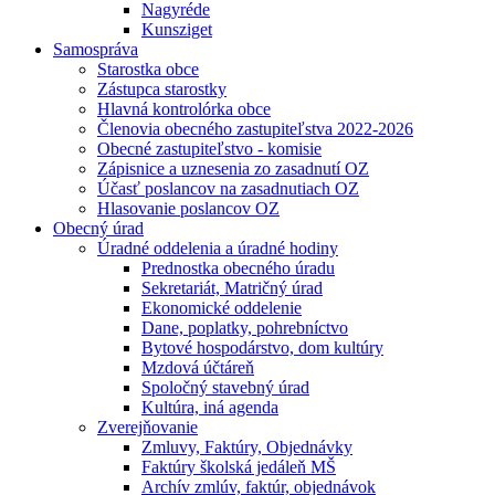
Nagyréde
Kunsziget
Samospráva
Starostka obce
Zástupca starostky
Hlavná kontrolórka obce
Členovia obecného zastupiteľstva 2022-2026
Obecné zastupiteľstvo - komisie
Zápisnice a uznesenia zo zasadnutí OZ
Účasť poslancov na zasadnutiach OZ
Hlasovanie poslancov OZ
Obecný úrad
Úradné oddelenia a úradné hodiny
Prednostka obecného úradu
Sekretariát, Matričný úrad
Ekonomické oddelenie
Dane, poplatky, pohrebníctvo
Bytové hospodárstvo, dom kultúry
Mzdová účtáreň
Spoločný stavebný úrad
Kultúra, iná agenda
Zverejňovanie
Zmluvy, Faktúry, Objednávky
Faktúry školská jedáleň MŠ
Archív zmlúv, faktúr, objednávok