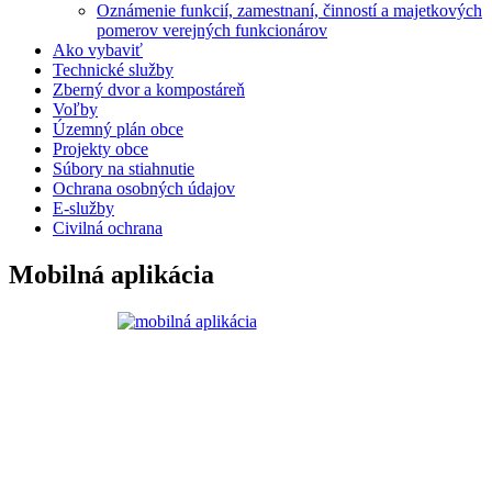
Oznámenie funkcií, zamestnaní, činností a majetkových
pomerov verejných funkcionárov
Ako vybaviť
Technické služby
Zberný dvor a kompostáreň
Voľby
Územný plán obce
Projekty obce
Súbory na stiahnutie
Ochrana osobných údajov
E-služby
Civilná ochrana
Mobilná aplikácia