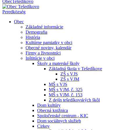
Obec
Tešedíkovo
Pered
község
Obec
Základné informácie
Demografia
História
Kultúrne pamiatky v obci
Obecné noviny, kalendár
Firmy a živnostníci
Inštitúcie v obci
Školy a materské školy
Základná škola v Tešedíkove
ZŠ s VJS
ZŠ s VJM
MŠ s VJS
MŠ s VJM, č. 325
MŠ s VJM, č. 153
Z dejín tešedíkovských škôl
Dom kultúry
Obecná knižnica
Spoločenské centrum - KIC
Dom sociálnych služieb
Cirkev