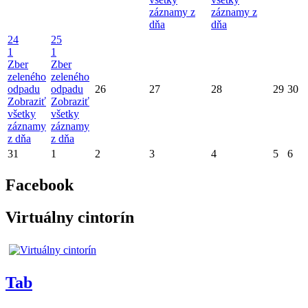
záznamy z
záznamy z
dňa
dňa
24
25
1
1
Zber
Zber
zeleného
zeleného
odpadu
odpadu
26
27
28
29
30
Zobraziť
Zobraziť
všetky
všetky
záznamy
záznamy
z dňa
z dňa
31
1
2
3
4
5
6
Facebook
Virtuálny cintorín
Tab