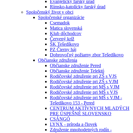
Evanjelický farský úrad
Rímsko-katolícky farský úrad
Spoločenský život v obci
Spoločenské organizácie
Csemadok
Matica slovenská
Klub dôchodcov
Červený kríž
ŠK Tešedíkovo
PZ Čierny háj
Dobrovoľný požiarny zbor Tešedíkovo
Občianske združenia
Občianske združenie Pered
Občianske združenie Telektó
Rodičovské združenie pri ZŠ s VJS
Rodičovské združenie pri ZŠ s VJM
Rodičovské združenie pri MŠ s VJM
Rodičovské združenie pri MŠ s VJS
Rodičovské združenie pri MŠ s VJM -
Tešedíkovo 153 - Pered
CENTRUM AKTÍVNYCH MLADÝCH
PRE ÚSPEŠNÉ SLOVENSKO
CSÁNGÓ
LYNX - príroda a človek
Združenie mnohodetných rodín -