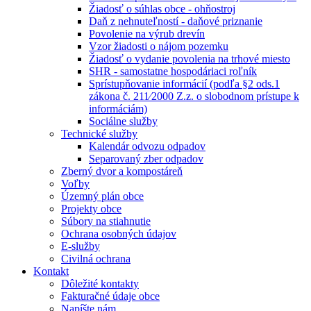
Žiadosť o súhlas obce - ohňostroj
Daň z nehnuteľností - daňové priznanie
Povolenie na výrub drevín
Vzor žiadosti o nájom pozemku
Žiadosť o vydanie povolenia na trhové miesto
SHR - samostatne hospodáriaci roľník
Sprístupňovanie informácií (podľa §2 ods.1
zákona č. 211⁄2000 Z.z. o slobodnom prístupe k
informáciám)
Sociálne služby
Technické služby
Kalendár odvozu odpadov
Separovaný zber odpadov
Zberný dvor a kompostáreň
Voľby
Územný plán obce
Projekty obce
Súbory na stiahnutie
Ochrana osobných údajov
E-služby
Civilná ochrana
Kontakt
Dôležité kontakty
Fakturačné údaje obce
Napíšte nám