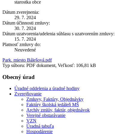
starostka obce
Dátum zverejnenia:
29. 7. 2024
Dátum účinnosti zmluvy:
30. 7. 2024
Dátum uzatvorenia/udelenia súhlasu s uzatvorením zmluvy:
15. 7. 2024
Platnosť zmluvy do:
Neuvedené
Park. miesto Bálešová.pdf
Typ súboru: PDF dokument, Veľkosť: 106,81 kB
Obecný úrad
Úradné oddelenia a úradné hodiny
Zverejňovanie
Zmluvy, Faktúry, Objednávky
Faktúry školská jedáleň MŠ
Archív zmlúv, faktúr, objednávok
Verejné obstarávanie
VZN
Úradná tabuľa
Hospodárenie