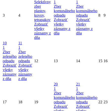
Selektívny
1
1
zber
Zber
Zber
plastov,
komunálneho
komunálneho
3
4
kovov,
odpadu
odpadu
8
9
tetrapakov
Zobraziť
Zobraziť
Zobraziť
všetky
všetky
všetky
záznamy z
záznamy z
záznamy z
dňa
dňa
dňa
10
11
1
1
Zber
Zber
zeleného
zeleného
odpadu
odpadu
12
13
14
15
16
Zobraziť
Zobraziť
všetky
všetky
záznamy
záznamy
z dňa
z dňa
20
21
1
1
Zber
Zber
komunálneho
komunálneho
17
18
19
odpadu
odpadu
22
23
Zobraziť
Zobraziť
všetky
všetky