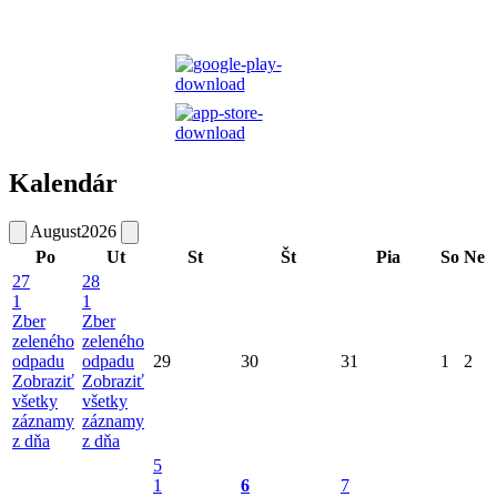
Kalendár
August
2026
Po
Ut
St
Št
Pia
So
Ne
27
28
1
1
Zber
Zber
zeleného
zeleného
odpadu
odpadu
29
30
31
1
2
Zobraziť
Zobraziť
všetky
všetky
záznamy
záznamy
z dňa
z dňa
5
1
6
7