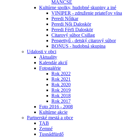
MÁNCSE
Kultúrne spolky, hudobné skupiny a iné
VINIPER - združenie priateľov vína
Peredi Nőikar
Peredi Női Daloskör
Peredi Férfi Daloskör
Citarový súbor Csillag
Pengettyű - detský citarový súbor
BONUS - hudobná skupina
Udalosti v obci
Aktuality
Kalendár akcií
Fotogalérie
Rok 2022
Rok 2021
Rok 2020
Rok 2019
Rok 2018
Rok 2017
Foto 2016 - 2008
Kultúrne akcie
Partnerské mestá a obce
TAB
Zemné
Tusnádfürdő