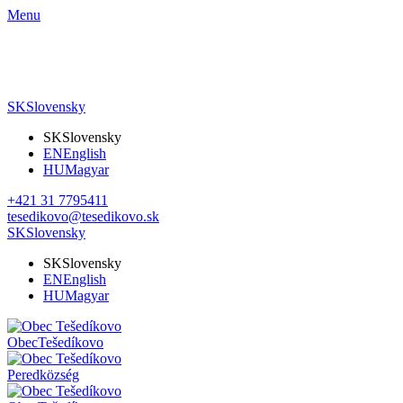
Menu
SK
Slovensky
SK
Slovensky
EN
English
HU
Magyar
+421 31 7795411
tesedikovo@tesedikovo.sk
SK
Slovensky
SK
Slovensky
EN
English
HU
Magyar
Obec
Tešedíkovo
Pered
község