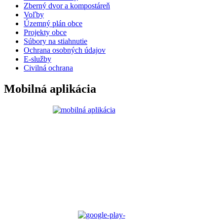
Zberný dvor a kompostáreň
Voľby
Územný plán obce
Projekty obce
Súbory na stiahnutie
Ochrana osobných údajov
E-služby
Civilná ochrana
Mobilná aplikácia