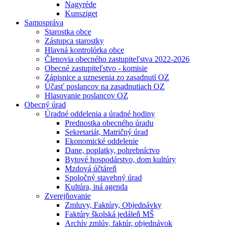
Nagyréde
Kunsziget
Samospráva
Starostka obce
Zástupca starostky
Hlavná kontrolórka obce
Členovia obecného zastupiteľstva 2022-2026
Obecné zastupiteľstvo - komisie
Zápisnice a uznesenia zo zasadnutí OZ
Účasť poslancov na zasadnutiach OZ
Hlasovanie poslancov OZ
Obecný úrad
Úradné oddelenia a úradné hodiny
Prednostka obecného úradu
Sekretariát, Matričný úrad
Ekonomické oddelenie
Dane, poplatky, pohrebníctvo
Bytové hospodárstvo, dom kultúry
Mzdová účtáreň
Spoločný stavebný úrad
Kultúra, iná agenda
Zverejňovanie
Zmluvy, Faktúry, Objednávky
Faktúry školská jedáleň MŠ
Archív zmlúv, faktúr, objednávok