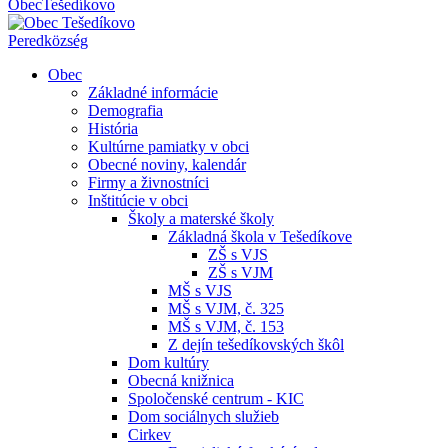
Obec
Tešedíkovo
Pered
község
Obec
Základné informácie
Demografia
História
Kultúrne pamiatky v obci
Obecné noviny, kalendár
Firmy a živnostníci
Inštitúcie v obci
Školy a materské školy
Základná škola v Tešedíkove
ZŠ s VJS
ZŠ s VJM
MŠ s VJS
MŠ s VJM, č. 325
MŠ s VJM, č. 153
Z dejín tešedíkovských škôl
Dom kultúry
Obecná knižnica
Spoločenské centrum - KIC
Dom sociálnych služieb
Cirkev