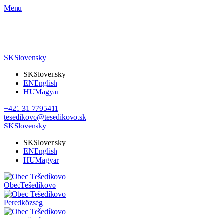
Menu
SK
Slovensky
SK
Slovensky
EN
English
HU
Magyar
+421 31 7795411
tesedikovo@tesedikovo.sk
SK
Slovensky
SK
Slovensky
EN
English
HU
Magyar
Obec
Tešedíkovo
Pered
község