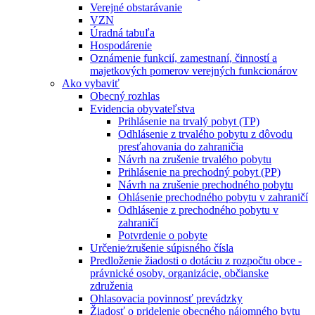
Verejné obstarávanie
VZN
Úradná tabuľa
Hospodárenie
Oznámenie funkcií, zamestnaní, činností a
majetkových pomerov verejných funkcionárov
Ako vybaviť
Obecný rozhlas
Evidencia obyvateľstva
Prihlásenie na trvalý pobyt (TP)
Odhlásenie z trvalého pobytu z dôvodu
presťahovania do zahraničia
Návrh na zrušenie trvalého pobytu
Prihlásenie na prechodný pobyt (PP)
Návrh na zrušenie prechodného pobytu
Ohlásenie prechodného pobytu v zahraničí
Odhlásenie z prechodného pobytu v
zahraničí
Potvrdenie o pobyte
Určenie⁄zrušenie súpisného čísla
Predloženie žiadosti o dotáciu z rozpočtu obce -
právnické osoby, organizácie, občianske
združenia
Ohlasovacia povinnosť prevádzky
Žiadosť o pridelenie obecného nájomného bytu