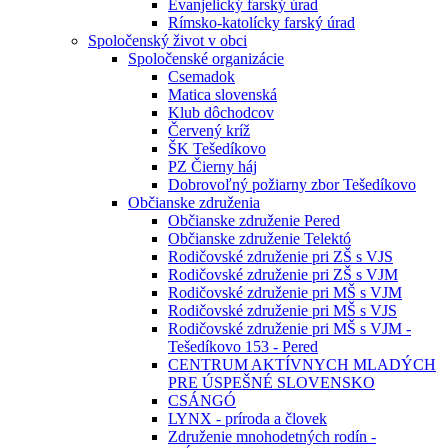
Evanjelický farský úrad
Rímsko-katolícky farský úrad
Spoločenský život v obci
Spoločenské organizácie
Csemadok
Matica slovenská
Klub dôchodcov
Červený kríž
ŠK Tešedíkovo
PZ Čierny háj
Dobrovoľný požiarny zbor Tešedíkovo
Občianske združenia
Občianske združenie Pered
Občianske združenie Telektó
Rodičovské združenie pri ZŠ s VJS
Rodičovské združenie pri ZŠ s VJM
Rodičovské združenie pri MŠ s VJM
Rodičovské združenie pri MŠ s VJS
Rodičovské združenie pri MŠ s VJM -
Tešedíkovo 153 - Pered
CENTRUM AKTÍVNYCH MLADÝCH
PRE ÚSPEŠNÉ SLOVENSKO
CSÁNGÓ
LYNX - príroda a človek
Združenie mnohodetných rodín -