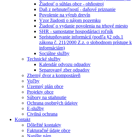
Žiadosť o súhlas obce - ohňostroj
Daň z nehnuteľností - daňové priznanie
Povolenie na výrub drevín
Vzor žiadosti o nájom pozemku
Žiadosť o vydanie povolenia na trhové miesto
SHR - samostatne hospodáriaci roľník
Sprístupňovanie informácií (podľa §2 ods.1
zákona č. 211⁄2000 Z.z. o slobodnom prístupe k
informáciám)
Sociálne služby
Technické služby
Kalendár odvozu odpadov
Separovaný zber odpadov
Zberný dvor a kompostáreň
Voľby
Územný plán obce
Projekty obce
Súbory na stiahnutie
Ochrana osobných údajov
E-služby
Civilná ochrana
Kontakt
Dôležité kontakty
Fakturačné údaje obce
Napíšte nám