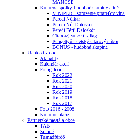
MÁNCSE
Kultúrne spolky, hudobné skupiny a iné
VINIPER - združenie priateľov vína
Peredi Nőikar
Peredi Női Daloskör
Peredi Férfi Daloskör
Citarový súbor Csillag
Pengettyű - detský citarový súbor
BONUS - hudobná skupina
Udalosti v obci
Aktuality
Kalendár akcií
Fotogalérie
Rok 2022
Rok 2021
Rok 2020
Rok 2019
Rok 2018
Rok 2017
Foto 2016 - 2008
Kultúrne akcie
Partnerské mestá a obce
TAB
Zemné
Tusnádfürdő