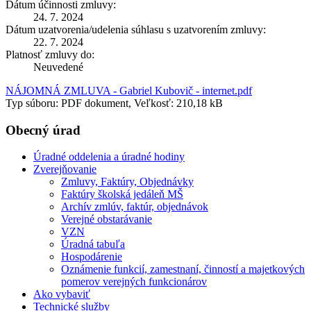
Dátum účinnosti zmluvy:
24. 7. 2024
Dátum uzatvorenia/udelenia súhlasu s uzatvorením zmluvy:
22. 7. 2024
Platnosť zmluvy do:
Neuvedené
NÁJOMNÁ ZMLUVA - Gabriel Kubovič - internet.pdf
Typ súboru: PDF dokument, Veľkosť: 210,18 kB
Obecný úrad
Úradné oddelenia a úradné hodiny
Zverejňovanie
Zmluvy, Faktúry, Objednávky
Faktúry školská jedáleň MŠ
Archív zmlúv, faktúr, objednávok
Verejné obstarávanie
VZN
Úradná tabuľa
Hospodárenie
Oznámenie funkcií, zamestnaní, činností a majetkových
pomerov verejných funkcionárov
Ako vybaviť
Technické služby