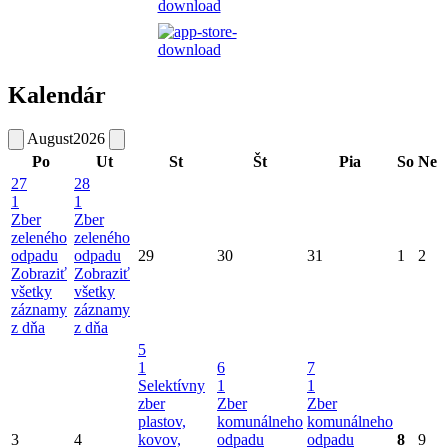
Kalendár
August
2026
Po
Ut
St
Št
Pia
So
Ne
27
28
1
1
Zber
Zber
zeleného
zeleného
odpadu
odpadu
29
30
31
1
2
Zobraziť
Zobraziť
všetky
všetky
záznamy
záznamy
z dňa
z dňa
5
1
6
7
Selektívny
1
1
zber
Zber
Zber
plastov,
komunálneho
komunálneho
3
4
kovov,
odpadu
odpadu
8
9