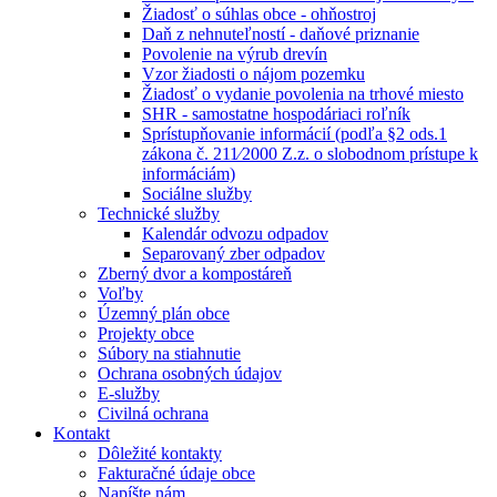
Žiadosť o súhlas obce - ohňostroj
Daň z nehnuteľností - daňové priznanie
Povolenie na výrub drevín
Vzor žiadosti o nájom pozemku
Žiadosť o vydanie povolenia na trhové miesto
SHR - samostatne hospodáriaci roľník
Sprístupňovanie informácií (podľa §2 ods.1
zákona č. 211⁄2000 Z.z. o slobodnom prístupe k
informáciám)
Sociálne služby
Technické služby
Kalendár odvozu odpadov
Separovaný zber odpadov
Zberný dvor a kompostáreň
Voľby
Územný plán obce
Projekty obce
Súbory na stiahnutie
Ochrana osobných údajov
E-služby
Civilná ochrana
Kontakt
Dôležité kontakty
Fakturačné údaje obce
Napíšte nám