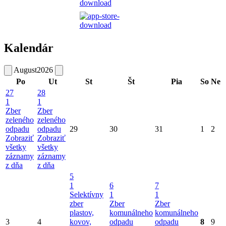
Kalendár
August
2026
Po
Ut
St
Št
Pia
So
Ne
27
28
1
1
Zber
Zber
zeleného
zeleného
odpadu
odpadu
29
30
31
1
2
Zobraziť
Zobraziť
všetky
všetky
záznamy
záznamy
z dňa
z dňa
5
1
6
7
Selektívny
1
1
zber
Zber
Zber
plastov,
komunálneho
komunálneho
3
4
kovov,
odpadu
odpadu
8
9