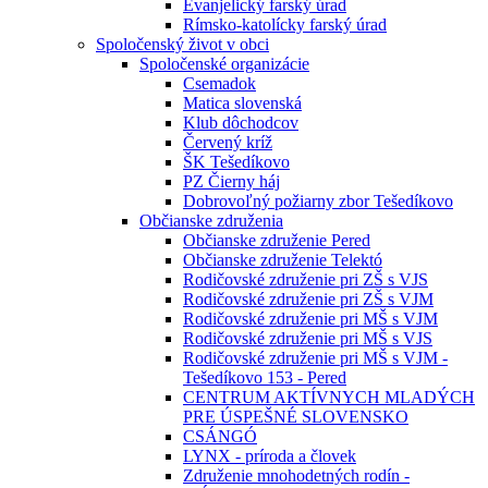
Evanjelický farský úrad
Rímsko-katolícky farský úrad
Spoločenský život v obci
Spoločenské organizácie
Csemadok
Matica slovenská
Klub dôchodcov
Červený kríž
ŠK Tešedíkovo
PZ Čierny háj
Dobrovoľný požiarny zbor Tešedíkovo
Občianske združenia
Občianske združenie Pered
Občianske združenie Telektó
Rodičovské združenie pri ZŠ s VJS
Rodičovské združenie pri ZŠ s VJM
Rodičovské združenie pri MŠ s VJM
Rodičovské združenie pri MŠ s VJS
Rodičovské združenie pri MŠ s VJM -
Tešedíkovo 153 - Pered
CENTRUM AKTÍVNYCH MLADÝCH
PRE ÚSPEŠNÉ SLOVENSKO
CSÁNGÓ
LYNX - príroda a človek
Združenie mnohodetných rodín -