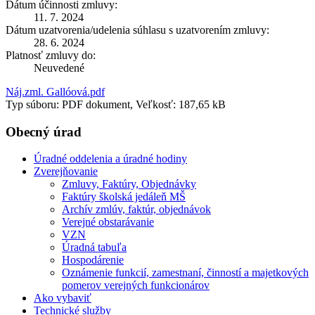
Dátum účinnosti zmluvy:
11. 7. 2024
Dátum uzatvorenia/udelenia súhlasu s uzatvorením zmluvy:
28. 6. 2024
Platnosť zmluvy do:
Neuvedené
Náj.zml. Gallóová.pdf
Typ súboru: PDF dokument, Veľkosť: 187,65 kB
Obecný úrad
Úradné oddelenia a úradné hodiny
Zverejňovanie
Zmluvy, Faktúry, Objednávky
Faktúry školská jedáleň MŠ
Archív zmlúv, faktúr, objednávok
Verejné obstarávanie
VZN
Úradná tabuľa
Hospodárenie
Oznámenie funkcií, zamestnaní, činností a majetkových
pomerov verejných funkcionárov
Ako vybaviť
Technické služby