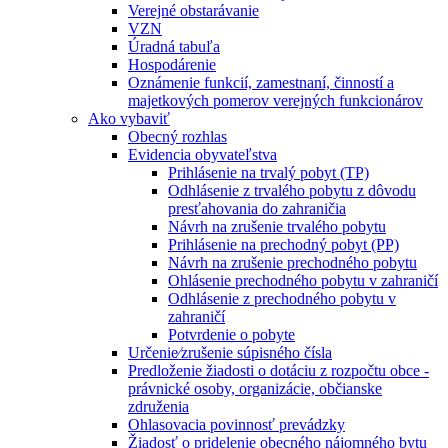
Verejné obstarávanie
VZN
Úradná tabuľa
Hospodárenie
Oznámenie funkcií, zamestnaní, činností a
majetkových pomerov verejných funkcionárov
Ako vybaviť
Obecný rozhlas
Evidencia obyvateľstva
Prihlásenie na trvalý pobyt (TP)
Odhlásenie z trvalého pobytu z dôvodu
presťahovania do zahraničia
Návrh na zrušenie trvalého pobytu
Prihlásenie na prechodný pobyt (PP)
Návrh na zrušenie prechodného pobytu
Ohlásenie prechodného pobytu v zahraničí
Odhlásenie z prechodného pobytu v
zahraničí
Potvrdenie o pobyte
Určenie⁄zrušenie súpisného čísla
Predloženie žiadosti o dotáciu z rozpočtu obce -
právnické osoby, organizácie, občianske
združenia
Ohlasovacia povinnosť prevádzky
Žiadosť o pridelenie obecného nájomného bytu