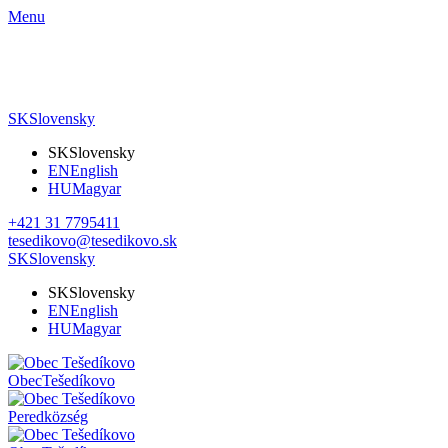
Menu
SK
Slovensky
SK
Slovensky
EN
English
HU
Magyar
+421 31 7795411
tesedikovo@tesedikovo.sk
SK
Slovensky
SK
Slovensky
EN
English
HU
Magyar
Obec
Tešedíkovo
Pered
község