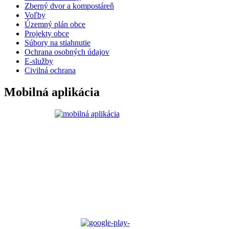
Zberný dvor a kompostáreň
Voľby
Územný plán obce
Projekty obce
Súbory na stiahnutie
Ochrana osobných údajov
E-služby
Civilná ochrana
Mobilná aplikácia