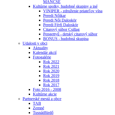
MÁNCSE
Kultúrne spolky, hudobné skupiny a iné
VINIPER - združenie priateľov vína
Peredi Nőikar
Peredi Női Daloskör
Peredi Férfi Daloskör
Citarový súbor Csillag
Pengettyű - detský citarový súbor
BONUS - hudobná skupina
Udalosti v obci
Aktuality
Kalendár akcií
Fotogalérie
Rok 2022
Rok 2021
Rok 2020
Rok 2019
Rok 2018
Rok 2017
Foto 2016 - 2008
Kultúrne akcie
Partnerské mestá a obce
TAB
Zemné
Tusnádfürdő