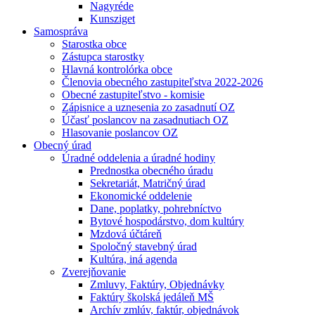
Nagyréde
Kunsziget
Samospráva
Starostka obce
Zástupca starostky
Hlavná kontrolórka obce
Členovia obecného zastupiteľstva 2022-2026
Obecné zastupiteľstvo - komisie
Zápisnice a uznesenia zo zasadnutí OZ
Účasť poslancov na zasadnutiach OZ
Hlasovanie poslancov OZ
Obecný úrad
Úradné oddelenia a úradné hodiny
Prednostka obecného úradu
Sekretariát, Matričný úrad
Ekonomické oddelenie
Dane, poplatky, pohrebníctvo
Bytové hospodárstvo, dom kultúry
Mzdová účtáreň
Spoločný stavebný úrad
Kultúra, iná agenda
Zverejňovanie
Zmluvy, Faktúry, Objednávky
Faktúry školská jedáleň MŠ
Archív zmlúv, faktúr, objednávok