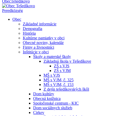
Obec
Tešedíkovo
Pered
község
Obec
Základné informácie
Demografia
História
Kultúrne pamiatky v obci
Obecné noviny, kalendár
Firmy a živnostníci
Inštitúcie v obci
Školy a materské školy
Základná škola v Tešedíkove
ZŠ s VJS
ZŠ s VJM
MŠ s VJS
MŠ s VJM, č. 325
MŠ s VJM, č. 153
Z dejín tešedíkovských škôl
Dom kultúry
Obecná knižnica
Spoločenské centrum - KIC
Dom sociálnych služieb
Cirkev