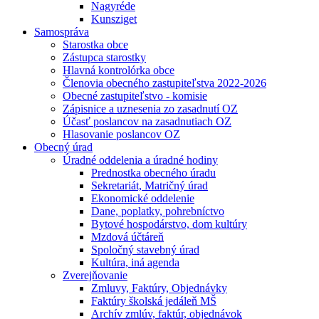
Nagyréde
Kunsziget
Samospráva
Starostka obce
Zástupca starostky
Hlavná kontrolórka obce
Členovia obecného zastupiteľstva 2022-2026
Obecné zastupiteľstvo - komisie
Zápisnice a uznesenia zo zasadnutí OZ
Účasť poslancov na zasadnutiach OZ
Hlasovanie poslancov OZ
Obecný úrad
Úradné oddelenia a úradné hodiny
Prednostka obecného úradu
Sekretariát, Matričný úrad
Ekonomické oddelenie
Dane, poplatky, pohrebníctvo
Bytové hospodárstvo, dom kultúry
Mzdová účtáreň
Spoločný stavebný úrad
Kultúra, iná agenda
Zverejňovanie
Zmluvy, Faktúry, Objednávky
Faktúry školská jedáleň MŠ
Archív zmlúv, faktúr, objednávok