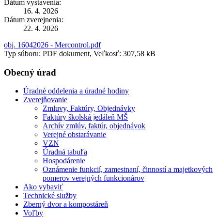
Dátum vystavenia:
16. 4. 2026
Dátum zverejnenia:
22. 4. 2026
obj. 16042026 - Mercontrol.pdf
Typ súboru: PDF dokument, Veľkosť: 307,58 kB
Obecný úrad
Úradné oddelenia a úradné hodiny
Zverejňovanie
Zmluvy, Faktúry, Objednávky
Faktúry školská jedáleň MŠ
Archív zmlúv, faktúr, objednávok
Verejné obstarávanie
VZN
Úradná tabuľa
Hospodárenie
Oznámenie funkcií, zamestnaní, činností a majetkových
pomerov verejných funkcionárov
Ako vybaviť
Technické služby
Zberný dvor a kompostáreň
Voľby