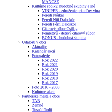
MÁNCSE
Kultúrne spolky, hudobné skupiny a iné
VINIPER - združenie priateľov vína
Peredi Nőikar
Peredi Női Daloskör
Peredi Férfi Daloskör
Citarový súbor Csillag
Pengettyű - detský citarový súbor
BONUS - hudobná skupina
Udalosti v obci
Aktuality
Kalendár akcií
Fotogalérie
Rok 2022
Rok 2021
Rok 2020
Rok 2019
Rok 2018
Rok 2017
Foto 2016 - 2008
Kultúrne akcie
Partnerské mestá a obce
TAB
Zemné
Tusnádfürdő