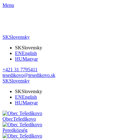
Menu
SK
Slovensky
SK
Slovensky
EN
English
HU
Magyar
+421 31 7795411
tesedikovo@tesedikovo.sk
SK
Slovensky
SK
Slovensky
EN
English
HU
Magyar
Obec
Tešedíkovo
Pered
község