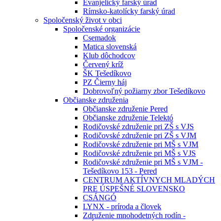
Evanjelický farský úrad
Rímsko-katolícky farský úrad
Spoločenský život v obci
Spoločenské organizácie
Csemadok
Matica slovenská
Klub dôchodcov
Červený kríž
ŠK Tešedíkovo
PZ Čierny háj
Dobrovoľný požiarny zbor Tešedíkovo
Občianske združenia
Občianske združenie Pered
Občianske združenie Telektó
Rodičovské združenie pri ZŠ s VJS
Rodičovské združenie pri ZŠ s VJM
Rodičovské združenie pri MŠ s VJM
Rodičovské združenie pri MŠ s VJS
Rodičovské združenie pri MŠ s VJM -
Tešedíkovo 153 - Pered
CENTRUM AKTÍVNYCH MLADÝCH
PRE ÚSPEŠNÉ SLOVENSKO
CSÁNGÓ
LYNX - príroda a človek
Združenie mnohodetných rodín -