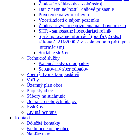
Žiadosť o súhlas obce - ohňostroj
Daň z nehnuteľností - daňové priznanie
Povolenie na výrub drevín
Vzor žiadosti o nájom pozemku
Žiadosť o vydanie povolenia na trhové miesto
SHR - samostatne hospodáriaci roľník
Sprístupňovanie informácií (podľa §2 ods.1
zákona č. 211⁄2000 Z.z. o slobodnom prístupe k
informáciám)
Sociálne služby
Technické služby
Kalendár odvozu odpadov
Separovaný zber odpadov
Zberný dvor a kompostáreň
Voľby
Územný plán obce
Projekty obce
Súbory na stiahnutie
Ochrana osobných údajov
E-služby
Civilná ochrana
Kontakt
Dôležité kontakty
Fakturačné údaje obce
Napíšte nám