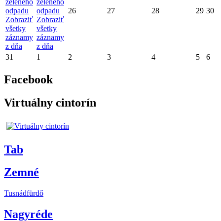
zeleného
zeleného
odpadu
odpadu
26
27
28
29
30
Zobraziť
Zobraziť
všetky
všetky
záznamy
záznamy
z dňa
z dňa
31
1
2
3
4
5
6
Facebook
Virtuálny cintorín
Tab
Zemné
Tusnádfürdő
Nagyréde