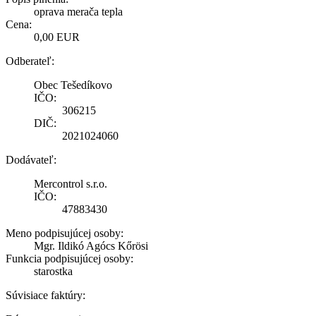
oprava merača tepla
Cena:
0,00 EUR
Odberateľ:
Obec Tešedíkovo
IČO:
306215
DIČ:
2021024060
Dodávateľ:
Mercontrol s.r.o.
IČO:
47883430
Meno podpisujúcej osoby:
Mgr. Ildikó Agócs Kőrösi
Funkcia podpisujúcej osoby:
starostka
Súvisiace faktúry: