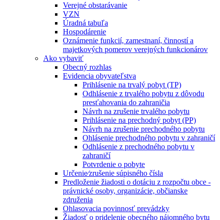
Verejné obstarávanie
VZN
Úradná tabuľa
Hospodárenie
Oznámenie funkcií, zamestnaní, činností a
majetkových pomerov verejných funkcionárov
Ako vybaviť
Obecný rozhlas
Evidencia obyvateľstva
Prihlásenie na trvalý pobyt (TP)
Odhlásenie z trvalého pobytu z dôvodu
presťahovania do zahraničia
Návrh na zrušenie trvalého pobytu
Prihlásenie na prechodný pobyt (PP)
Návrh na zrušenie prechodného pobytu
Ohlásenie prechodného pobytu v zahraničí
Odhlásenie z prechodného pobytu v
zahraničí
Potvrdenie o pobyte
Určenie⁄zrušenie súpisného čísla
Predloženie žiadosti o dotáciu z rozpočtu obce -
právnické osoby, organizácie, občianske
združenia
Ohlasovacia povinnosť prevádzky
Žiadosť o pridelenie obecného nájomného bytu