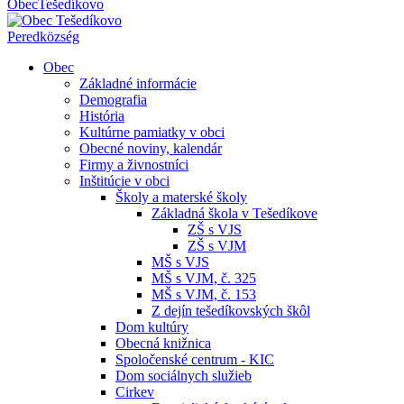
Obec
Tešedíkovo
Pered
község
Obec
Základné informácie
Demografia
História
Kultúrne pamiatky v obci
Obecné noviny, kalendár
Firmy a živnostníci
Inštitúcie v obci
Školy a materské školy
Základná škola v Tešedíkove
ZŠ s VJS
ZŠ s VJM
MŠ s VJS
MŠ s VJM, č. 325
MŠ s VJM, č. 153
Z dejín tešedíkovských škôl
Dom kultúry
Obecná knižnica
Spoločenské centrum - KIC
Dom sociálnych služieb
Cirkev