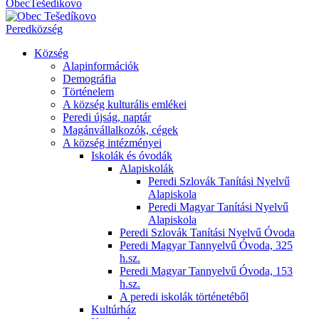
Obec
Tešedíkovo
Pered
község
Község
Alapinformációk
Demográfia
Történelem
A község kulturális emlékei
Peredi újság, naptár
Magánvállalkozók, cégek
A község intézményei
Iskolák és óvodák
Alapiskolák
Peredi Szlovák Tanítási Nyelvű
Alapiskola
Peredi Magyar Tanítási Nyelvű
Alapiskola
Peredi Szlovák Tanítási Nyelvű Óvoda
Peredi Magyar Tannyelvű Óvoda, 325
h.sz.
Peredi Magyar Tannyelvű Óvoda, 153
h.sz.
A peredi iskolák történetéből
Kultúrház