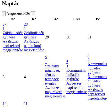
Naptár
Augusztus
2026
Hé
Ke
Sze
Csü
Pé
27
28
1
1
Zöldhulladék
Zöldhulladék
gyűjtése
gyűjtése
29
30
31
Az összes
Az összes
napi rekord
napi rekord
megjelenítése
megjelenítése
7
5
2
1
6
Kommunális
Szelektív
1
hulladék
műanyag,
Kommunális
gyűjtése
fém és
hulladék
3
4
Kommunális
tetrapack
gyűjtése
hulladék
gyűjtés
Az összes
gyűjtése
Az összes
napi rekord
Az összes
napi rekord
megjelenítése
napi rekord
megjelenítése
megjelenítés
10
11