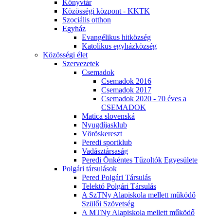
Könyvtár
Közösségi központ - KKTK
Szociális otthon
Egyház
Evangélikus hitközség
Katolikus egyházközség
Közösségi élet
Szervezetek
Csemadok
Csemadok 2016
Csemadok 2017
Csemadok 2020 - 70 éves a
CSEMADOK
Matica slovenská
Nyugdíjasklub
Vöröskereszt
Peredi sportklub
Vadásztársaság
Peredi Önkéntes Tűzoltók Egyesülete
Polgári társulások
Pered Polgári Társulás
Telektó Polgári Társulás
A SzTNy Alapiskola mellett működő
Szülői Szövetség
A MTNy Alapiskola mellett működő