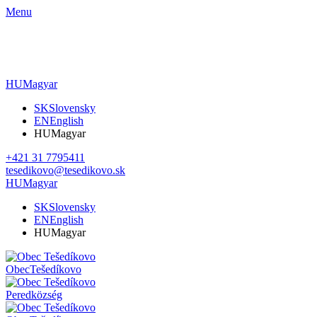
Menu
HU
Magyar
SK
Slovensky
EN
English
HU
Magyar
+421 31 7795411
tesedikovo@tesedikovo.sk
HU
Magyar
SK
Slovensky
EN
English
HU
Magyar
Obec
Tešedíkovo
Pered
község