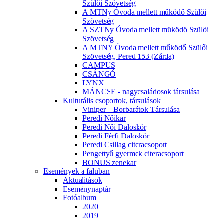
Szülői Szövetség
A MTNy Óvoda mellett működő Szülői
Szövetség
A SZTNy Óvoda mellett működő Szülői
Szövetség
A MTNY Óvoda mellett működő Szülői
Szövetség, Pered 153 (Zárda)
CAMPUS
CSÁNGÓ
LYNX
MÁNCSE - nagycsaládosok társulása
Kulturális csoportok, társulások
Viniper – Borbarátok Társulása
Peredi Nőikar
Peredi Női Daloskör
Peredi Férfi Daloskör
Peredi Csillag citeracsoport
Pengettyű gyermek citeracsoport
BONUS zenekar
Események a faluban
Aktualitások
Eseménynaptár
Fotóalbum
2020
2019