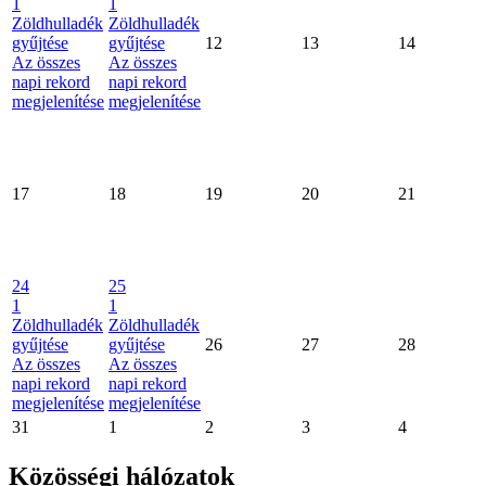
1
1
Zöldhulladék
Zöldhulladék
gyűjtése
gyűjtése
12
13
14
Az összes
Az összes
napi rekord
napi rekord
megjelenítése
megjelenítése
17
18
19
20
21
24
25
1
1
Zöldhulladék
Zöldhulladék
gyűjtése
gyűjtése
26
27
28
Az összes
Az összes
napi rekord
napi rekord
megjelenítése
megjelenítése
31
1
2
3
4
Közösségi hálózatok