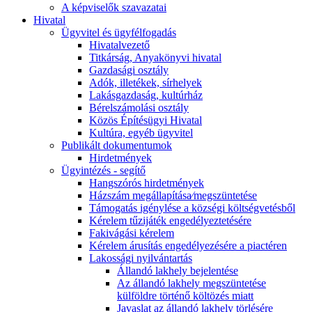
A képviselők szavazatai
Hivatal
Ügyvitel és ügyfélfogadás
Hivatalvezető
Titkárság, Anyakönyvi hivatal
Gazdasági osztály
Adók, illetékek, sírhelyek
Lakásgazdaság, kultúrház
Bérelszámolási osztály
Közös Építésügyi Hivatal
Kultúra, egyéb ügyvitel
Publikált dokumentumok
Hirdetmények
Ügyintézés - segítő
Hangszórós hirdetmények
Házszám megállapítása⁄megszüntetése
Támogatás igénylése a községi költségvetésből
Kérelem tűzijáték engedélyeztetésére
Fakivágási kérelem
Kérelem árusítás engedélyezésére a piactéren
Lakossági nyilvántartás
Állandó lakhely bejelentése
Az állandó lakhely megszüntetése
külföldre történő költözés miatt
Javaslat az állandó lakhely törlésére