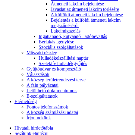
Átmeneti lakcím bejelentése
Javaslat az átmeneti lakcím törlésére
A külföldi átmeneti lakcím bejelentése
Bejelentés a külföldi átmeneti lakcím
megszűnéséről
Lakcímigazolás
Ingatlanadó, kutyaadó - adóbevallás
Bérlakás igénylése
Szociális szolgáltatások
Műszaki részleg
Hulladékelszállítási naptár
Szelektív hulladékgyűjtés
Gyűjtőudvar és komposztáló
Választások
A község területrendezési terve
A falu pályázatai
Letölthető dokumentumok
E-szolgáltatások
Elérhetőség
Fontos telefonszámok
A község számlázási adatai
Írjon nekünk
Hivatali hirdetőtábla
Segítünk elintézni