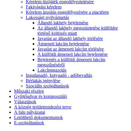
Kérelem tűzijáték engedélyeztetésére
Fakivágási kérelem
Kérelem árusítás engedélyezésére a piactéren
Lakossági nyilvántartás
Állandó lakhely bejelentése
Az állandó lakhely megszüntetése külföldre
történő költözés miatt
Javaslat az állandó lakhely törlésére
Átmeneti lakcím bejelentése
Javaslat az átmeneti lakcím törlésére
A külföldi átmeneti lakcím bejelentése
Bejelentés a külföldi átmeneti lakcím
megszűnéséről
Lakcímigazolás
Ingatlanadó, kutyaadó - adóbevallás
Bérlakás igénylése
Szociális szolgáltatások
Műszaki részleg
Gyűjtőudvar és komposztáló
Választások
A község területrendezési terve
A falu pályázatai
Letölthető dokumentumok
E-szolgáltatások