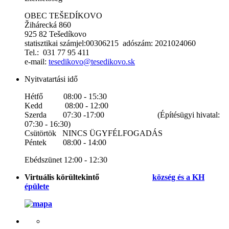
OBEC TEŠEDÍKOVO
Žihárecká 860
925 82 Tešedíkovo
statisztikai számjel:00306215 adószám: 2021024060
Tel.: 031 77 95 411
e-mail:
tesedikovo@tesedikovo.sk
Nyitvatartási idő
Hétfő 08:00 - 15:30
Kedd 08:00 - 12:00
Szerda 07:30 -17:00 (Építésügyi hivatal:
07:30 - 16:30)
Csütörtök NINCS ÜGYFÉLFOGADÁS
Péntek 08:00 - 14:00
Ebédszünet 12:00 - 12:30
Virtuális körültekintő
község és a KH
épülete