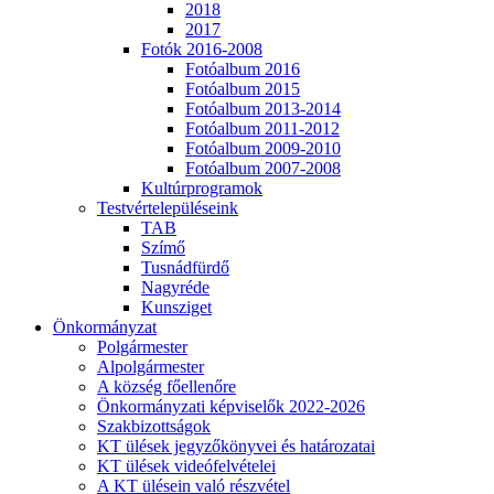
2018
2017
Fotók 2016-2008
Fotóalbum 2016
Fotóalbum 2015
Fotóalbum 2013-2014
Fotóalbum 2011-2012
Fotóalbum 2009-2010
Fotóalbum 2007-2008
Kultúrprogramok
Testvértelepüléseink
TAB
Szímő
Tusnádfürdő
Nagyréde
Kunsziget
Önkormányzat
Polgármester
Alpolgármester
A község főellenőre
Önkormányzati képviselők 2022-2026
Szakbizottságok
KT ülések jegyzőkönyvei és határozatai
KT ülések videófelvételei
A KT ülésein való részvétel