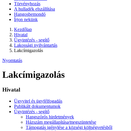
Törvényhozás
A hulladék elszállítása
Hangosbemondó
Írjon nekünk
Kezdőlap
Hivatal
Ügyintézés - segítő
Lakossági nyilvántartás
Lakcímigazolás
Nyomtatás
Lakcímigazolás
Hivatal
Ügyvitel és ügyfélfogadás
Publikált dokumentumok
Ügyintézés - segítő
Hangszórós hirdetmények
Házszám megállapítása⁄megszüntetése
Támogatás igénylése a községi költségvetésből