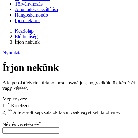
Törvényhozás
A hulladék elszállítása
Hangosbemondó
Írjon nekünk
Kezdőlap
Elérhetőség
Írjon nekünk
Nyomtatás
Írjon nekünk
A kapcsolatfelvételi űrlapot arra használjuk, hogy elküldjük kérdését
vagy kérését.
Megjegyzés:
*
1)
Kötelező
**
2)
A felsorolt kapcsolatok közül csak egyet kell kitöltenie.
*
Név és vezetéknév