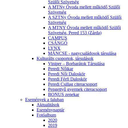
Szülői Szövetség
A MTNy Óvoda mellett működő Szülői
Szövetség
A SZTNy Óvoda mellett működő Szülői
Szövetség
A MTNY Óvoda mellett működő Szülői
Szövetség, Pered 153 (Zárda)
CAMPUS
CSÁNGÓ
LYNX
MÁNCSE - nagycsaládosok társulása
Kulturális csoportok, társulások
Viniper – Borbarátok Társulása
Peredi Nőikar
Peredi Női Daloskör
Peredi Férfi Daloskör
Peredi Csillag citeracsoport
Pengettyű gyermek citeracsoport
BONUS zenekar
Események a faluban
Aktualitások
Eseménynaptár
Fotóalbum
2020
2019