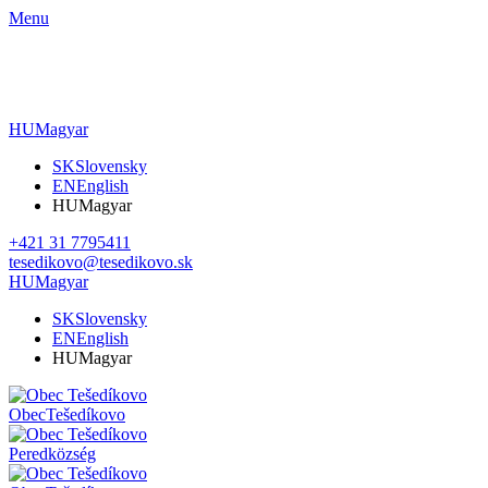
Menu
HU
Magyar
SK
Slovensky
EN
English
HU
Magyar
+421 31 7795411
tesedikovo@tesedikovo.sk
HU
Magyar
SK
Slovensky
EN
English
HU
Magyar
Obec
Tešedíkovo
Pered
község