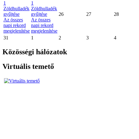
1
1
Zöldhulladék
Zöldhulladék
gyűjtése
gyűjtése
26
27
28
Az összes
Az összes
napi rekord
napi rekord
megjelenítése
megjelenítése
31
1
2
3
4
Közösségi hálózatok
Virtuális temető