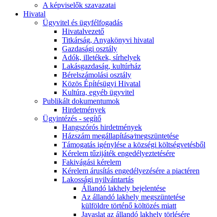
A képviselők szavazatai
Hivatal
Ügyvitel és ügyfélfogadás
Hivatalvezető
Titkárság, Anyakönyvi hivatal
Gazdasági osztály
Adók, illetékek, sírhelyek
Lakásgazdaság, kultúrház
Bérelszámolási osztály
Közös Építésügyi Hivatal
Kultúra, egyéb ügyvitel
Publikált dokumentumok
Hirdetmények
Ügyintézés - segítő
Hangszórós hirdetmények
Házszám megállapítása⁄megszüntetése
Támogatás igénylése a községi költségvetésből
Kérelem tűzijáték engedélyeztetésére
Fakivágási kérelem
Kérelem árusítás engedélyezésére a piactéren
Lakossági nyilvántartás
Állandó lakhely bejelentése
Az állandó lakhely megszüntetése
külföldre történő költözés miatt
Javaslat az állandó lakhely törlésére