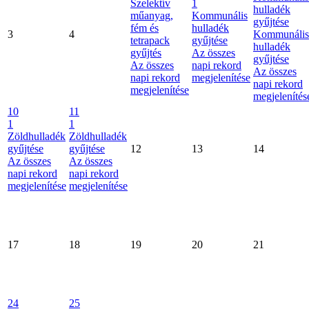
Szelektív
1
hulladék
műanyag,
Kommunális
gyűjtése
fém és
hulladék
3
4
Kommunális
tetrapack
gyűjtése
hulladék
gyűjtés
Az összes
gyűjtése
Az összes
napi rekord
Az összes
napi rekord
megjelenítése
napi rekord
megjelenítése
megjelenítés
10
11
1
1
Zöldhulladék
Zöldhulladék
gyűjtése
gyűjtése
12
13
14
Az összes
Az összes
napi rekord
napi rekord
megjelenítése
megjelenítése
17
18
19
20
21
24
25