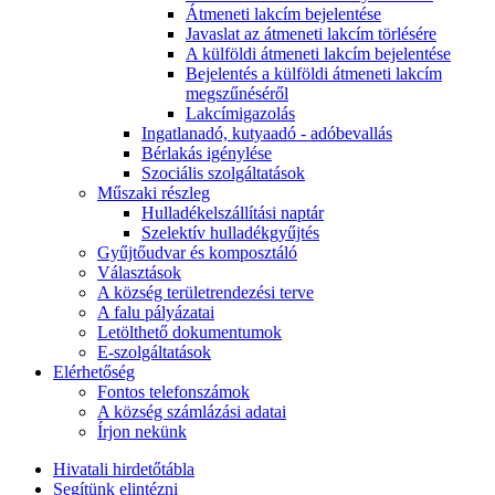
Átmeneti lakcím bejelentése
Javaslat az átmeneti lakcím törlésére
A külföldi átmeneti lakcím bejelentése
Bejelentés a külföldi átmeneti lakcím
megszűnéséről
Lakcímigazolás
Ingatlanadó, kutyaadó - adóbevallás
Bérlakás igénylése
Szociális szolgáltatások
Műszaki részleg
Hulladékelszállítási naptár
Szelektív hulladékgyűjtés
Gyűjtőudvar és komposztáló
Választások
A község területrendezési terve
A falu pályázatai
Letölthető dokumentumok
E-szolgáltatások
Elérhetőség
Fontos telefonszámok
A község számlázási adatai
Írjon nekünk
Hivatali hirdetőtábla
Segítünk elintézni