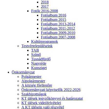
2018
2017
Fotók 2016-2008
Fotóalbum 2016
Fotóalbum 2015
Fotóalbum 2013-2014
Fotóalbum 2011-2012
Fotóalbum 2009-2010
Fotóalbum 2007-2008
Kultúrprogramok
Testvértelepüléseink
TAB
Szímő
Tusnádfürdő
Nagyréde
Kunsziget
Önkormányzat
Polgármester
Alpolgármester
A község főellenőre
Önkormányzati képviselők 2022-2026
Szakbizottságok
KT ülések jegyzőkönyvei és határozatai
KT ülések videófelvételei
A KT ülésein való részvétel