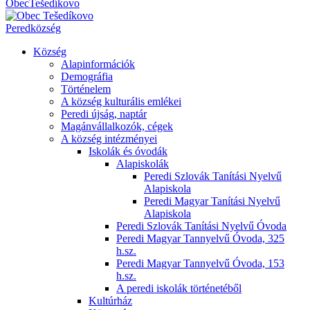
Obec
Tešedíkovo
Pered
község
Község
Alapinformációk
Demográfia
Történelem
A község kulturális emlékei
Peredi újság, naptár
Magánvállalkozók, cégek
A község intézményei
Iskolák és óvodák
Alapiskolák
Peredi Szlovák Tanítási Nyelvű
Alapiskola
Peredi Magyar Tanítási Nyelvű
Alapiskola
Peredi Szlovák Tanítási Nyelvű Óvoda
Peredi Magyar Tannyelvű Óvoda, 325
h.sz.
Peredi Magyar Tannyelvű Óvoda, 153
h.sz.
A peredi iskolák történetéből
Kultúrház