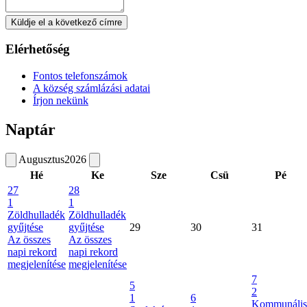
Küldje el a következő címre
Elérhetőség
Fontos telefonszámok
A község számlázási adatai
Írjon nekünk
Naptár
Augusztus
2026
Hé
Ke
Sze
Csü
Pé
27
28
1
1
Zöldhulladék
Zöldhulladék
gyűjtése
gyűjtése
29
30
31
Az összes
Az összes
napi rekord
napi rekord
megjelenítése
megjelenítése
7
5
2
1
6
Kommunális