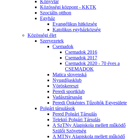
Könyvtár
Közösségi központ - KKTK
Szociális otthon
Egyház
Evangélikus hitközség
Katolikus egyházközség
Közösségi élet
Szervezetek
Csemadok
Csemadok 2016
Csemadok 2017
Csemadok 2020 - 70 éves a
CSEMADOK
Matica slovenská
Nyugdíjasklub
Vöröskereszt
Peredi sportklub
Vadásztársaság
Peredi Önkéntes Tűzoltók Egyesülete
Polgári társulások
Pered Polgári Társulás
Telektó Polgári Társulás
A SzTNy Alapiskola mellett működő
Szülői Szövetség
A MTNy Alapiskola mellett működő