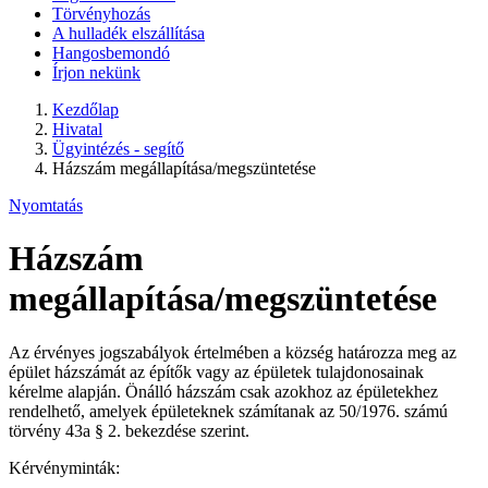
Törvényhozás
A hulladék elszállítása
Hangosbemondó
Írjon nekünk
Kezdőlap
Hivatal
Ügyintézés - segítő
Házszám megállapítása/megszüntetése
Nyomtatás
Házszám
megállapítása/megszüntetése
Az érvényes jogszabályok értelmében a község határozza meg az
épület házszámát az építők vagy az épületek tulajdonosainak
kérelme alapján. Önálló házszám csak azokhoz az épületekhez
rendelhető, amelyek épületeknek számítanak az 50/1976. számú
törvény 43a § 2. bekezdése szerint.
Kérvényminták: