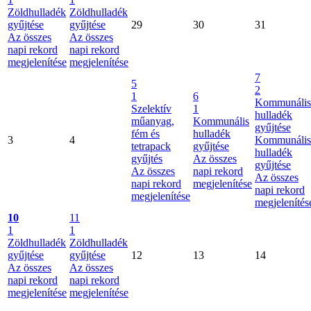
Zöldhulladék
Zöldhulladék
gyűjtése
gyűjtése
29
30
31
Az összes
Az összes
napi rekord
napi rekord
megjelenítése
megjelenítése
7
5
2
1
6
Kommunális
Szelektív
1
hulladék
műanyag,
Kommunális
gyűjtése
fém és
hulladék
3
4
Kommunális
tetrapack
gyűjtése
hulladék
gyűjtés
Az összes
gyűjtése
Az összes
napi rekord
Az összes
napi rekord
megjelenítése
napi rekord
megjelenítése
megjelenítés
10
11
1
1
Zöldhulladék
Zöldhulladék
gyűjtése
gyűjtése
12
13
14
Az összes
Az összes
napi rekord
napi rekord
megjelenítése
megjelenítése