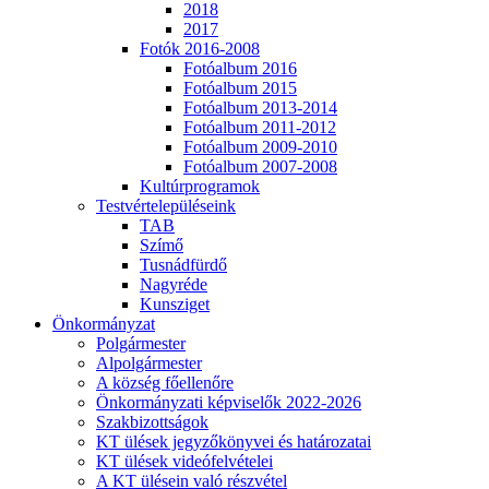
2018
2017
Fotók 2016-2008
Fotóalbum 2016
Fotóalbum 2015
Fotóalbum 2013-2014
Fotóalbum 2011-2012
Fotóalbum 2009-2010
Fotóalbum 2007-2008
Kultúrprogramok
Testvértelepüléseink
TAB
Szímő
Tusnádfürdő
Nagyréde
Kunsziget
Önkormányzat
Polgármester
Alpolgármester
A község főellenőre
Önkormányzati képviselők 2022-2026
Szakbizottságok
KT ülések jegyzőkönyvei és határozatai
KT ülések videófelvételei
A KT ülésein való részvétel