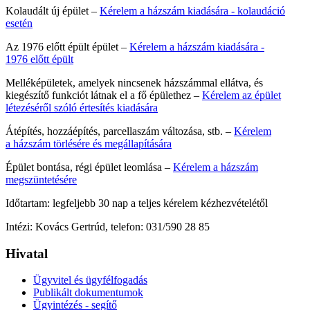
Kolaudált új épület –
Kérelem a házszám kiadására - kolaudáció
esetén
Az 1976 előtt épült épület –
Kérelem a házszám kiadására -
1976 előtt épült
Melléképületek, amelyek nincsenek házszámmal ellátva, és
kiegészítő funkciót látnak el a fő épülethez –
Kérelem az épület
létezéséről szóló értesítés kiadására
Átépítés, hozzáépítés, parcellaszám változása, stb. –
Kérelem
a házszám törlésére és megállapítására
Épület bontása, régi épület leomlása –
Kérelem a házszám
megszüntetésére
Időtartam: legfeljebb 30 nap a teljes kérelem kézhezvételétől
Intézi: Kovács Gertrúd, telefon: 031/590 28 85
Hivatal
Ügyvitel és ügyfélfogadás
Publikált dokumentumok
Ügyintézés - segítő