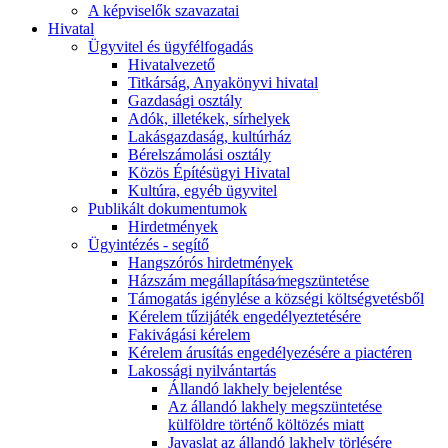
A képviselők szavazatai
Hivatal
Ügyvitel és ügyfélfogadás
Hivatalvezető
Titkárság, Anyakönyvi hivatal
Gazdasági osztály
Adók, illetékek, sírhelyek
Lakásgazdaság, kultúrház
Bérelszámolási osztály
Közös Építésügyi Hivatal
Kultúra, egyéb ügyvitel
Publikált dokumentumok
Hirdetmények
Ügyintézés - segítő
Hangszórós hirdetmények
Házszám megállapítása⁄megszüntetése
Támogatás igénylése a községi költségvetésből
Kérelem tűzijáték engedélyeztetésére
Fakivágási kérelem
Kérelem árusítás engedélyezésére a piactéren
Lakossági nyilvántartás
Állandó lakhely bejelentése
Az állandó lakhely megszüntetése
külföldre történő költözés miatt
Javaslat az állandó lakhely törlésére