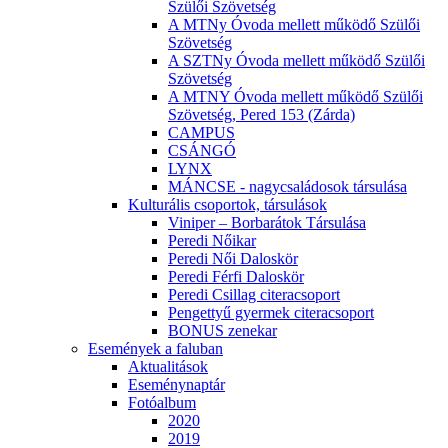
Szülői Szövetség
A MTNy Óvoda mellett működő Szülői
Szövetség
A SZTNy Óvoda mellett működő Szülői
Szövetség
A MTNY Óvoda mellett működő Szülői
Szövetség, Pered 153 (Zárda)
CAMPUS
CSÁNGÓ
LYNX
MÁNCSE - nagycsaládosok társulása
Kulturális csoportok, társulások
Viniper – Borbarátok Társulása
Peredi Nőikar
Peredi Női Daloskör
Peredi Férfi Daloskör
Peredi Csillag citeracsoport
Pengettyű gyermek citeracsoport
BONUS zenekar
Események a faluban
Aktualitások
Eseménynaptár
Fotóalbum
2020
2019