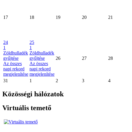
17
18
19
20
21
24
25
1
1
Zöldhulladék
Zöldhulladék
gyűjtése
gyűjtése
26
27
28
Az összes
Az összes
napi rekord
napi rekord
megjelenítése
megjelenítése
31
1
2
3
4
Közösségi hálózatok
Virtuális temető