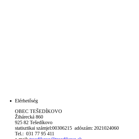
Elérhetőség
OBEC TEŠEDÍKOVO
Žihárecká 860
925 82 Tešedíkovo
statisztikai számjel:00306215 adószám: 2021024060
Tel.: 031 77 95 411