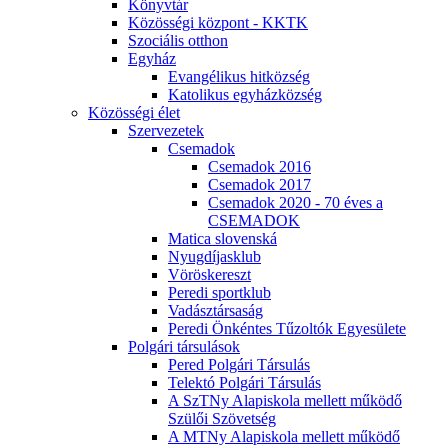
Könyvtár
Közösségi központ - KKTK
Szociális otthon
Egyház
Evangélikus hitközség
Katolikus egyházközség
Közösségi élet
Szervezetek
Csemadok
Csemadok 2016
Csemadok 2017
Csemadok 2020 - 70 éves a
CSEMADOK
Matica slovenská
Nyugdíjasklub
Vöröskereszt
Peredi sportklub
Vadásztársaság
Peredi Önkéntes Tűzoltók Egyesülete
Polgári társulások
Pered Polgári Társulás
Telektó Polgári Társulás
A SzTNy Alapiskola mellett működő
Szülői Szövetség
A MTNy Alapiskola mellett működő