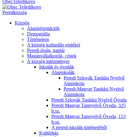
Obec
Tešedíkovo
Pered
község
Község
Alapinformációk
Demográfia
Történelem
A község kulturális emlékei
Peredi újság, naptár
Magánvállalkozók, cégek
A község intézményei
Iskolák és óvodák
Alapiskolák
Peredi Szlovák Tanítási Nyelvű
Alapiskola
Peredi Magyar Tanítási Nyelvű
Alapiskola
Peredi Szlovák Tanítási Nyelvű Óvoda
Peredi Magyar Tannyelvű Óvoda, 325
h.sz.
Peredi Magyar Tannyelvű Óvoda, 153
h.sz.
A peredi iskolák történetéből
Kultúrház