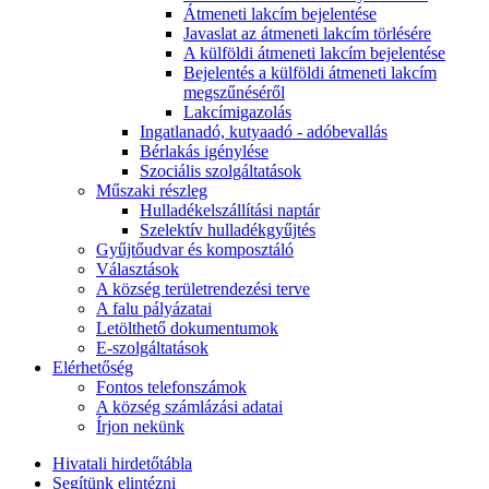
Átmeneti lakcím bejelentése
Javaslat az átmeneti lakcím törlésére
A külföldi átmeneti lakcím bejelentése
Bejelentés a külföldi átmeneti lakcím
megszűnéséről
Lakcímigazolás
Ingatlanadó, kutyaadó - adóbevallás
Bérlakás igénylése
Szociális szolgáltatások
Műszaki részleg
Hulladékelszállítási naptár
Szelektív hulladékgyűjtés
Gyűjtőudvar és komposztáló
Választások
A község területrendezési terve
A falu pályázatai
Letölthető dokumentumok
E-szolgáltatások
Elérhetőség
Fontos telefonszámok
A község számlázási adatai
Írjon nekünk
Hivatali hirdetőtábla
Segítünk elintézni