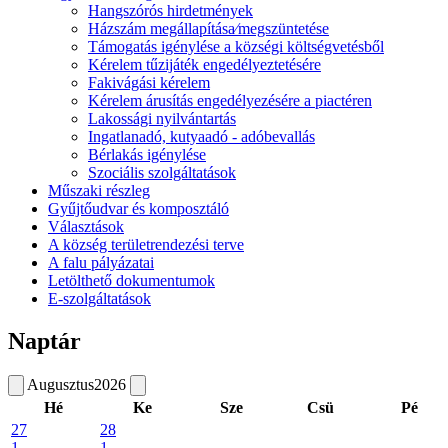
Hangszórós hirdetmények
Házszám megállapítása⁄megszüntetése
Támogatás igénylése a községi költségvetésből
Kérelem tűzijáték engedélyeztetésére
Fakivágási kérelem
Kérelem árusítás engedélyezésére a piactéren
Lakossági nyilvántartás
Ingatlanadó, kutyaadó - adóbevallás
Bérlakás igénylése
Szociális szolgáltatások
Műszaki részleg
Gyűjtőudvar és komposztáló
Választások
A község területrendezési terve
A falu pályázatai
Letölthető dokumentumok
E-szolgáltatások
Naptár
Augusztus
2026
Hé
Ke
Sze
Csü
Pé
27
28
1
1