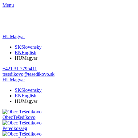
Menu
HU
Magyar
SK
Slovensky
EN
English
HU
Magyar
+421 31 7795411
tesedikovo@tesedikovo.sk
HU
Magyar
SK
Slovensky
EN
English
HU
Magyar
Obec
Tešedíkovo
Pered
község