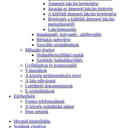
Átmeneti lakcím bejelentése
Javaslat az átmeneti lakcím törlésére
A külföldi átmeneti lakcím bejelentése
Bejelentés a külföldi átmeneti lakcím
megszűnéséről
Lakcímigazolás
Ingatlanadó, kutyaadó - adóbevallás
Bérlakás igénylése
Szociális szolgáltatások
Műszaki részleg
Hulladékelszállítási naptár
Szelektív hulladékgyűjtés
Gyűjtőudvar és komposztáló
Választások
A község területrendezési terve
A falu pályázatai
Letölthető dokumentumok
E-szolgáltatások
Elérhetőség
Fontos telefonszámok
A község számlázási adatai
Írjon nekünk
Hivatali hirdetőtábla
Segítünk elintézni