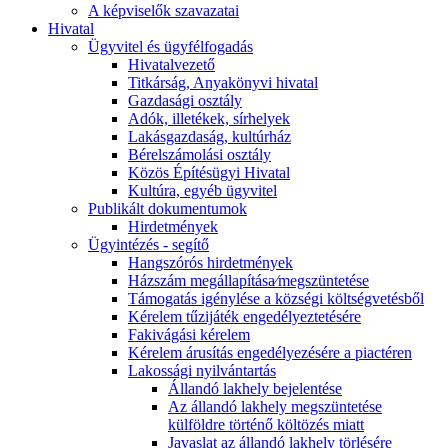
A képviselők szavazatai
Hivatal
Ügyvitel és ügyfélfogadás
Hivatalvezető
Titkárság, Anyakönyvi hivatal
Gazdasági osztály
Adók, illetékek, sírhelyek
Lakásgazdaság, kultúrház
Bérelszámolási osztály
Közös Építésügyi Hivatal
Kultúra, egyéb ügyvitel
Publikált dokumentumok
Hirdetmények
Ügyintézés - segítő
Hangszórós hirdetmények
Házszám megállapítása⁄megszüntetése
Támogatás igénylése a községi költségvetésből
Kérelem tűzijáték engedélyeztetésére
Fakivágási kérelem
Kérelem árusítás engedélyezésére a piactéren
Lakossági nyilvántartás
Állandó lakhely bejelentése
Az állandó lakhely megszüntetése
külföldre történő költözés miatt
Javaslat az állandó lakhely törlésére