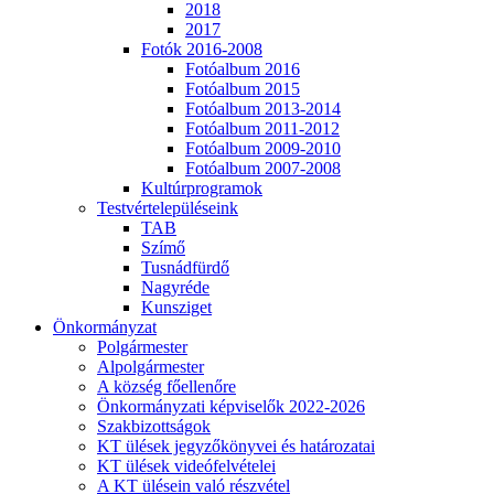
2018
2017
Fotók 2016-2008
Fotóalbum 2016
Fotóalbum 2015
Fotóalbum 2013-2014
Fotóalbum 2011-2012
Fotóalbum 2009-2010
Fotóalbum 2007-2008
Kultúrprogramok
Testvértelepüléseink
TAB
Szímő
Tusnádfürdő
Nagyréde
Kunsziget
Önkormányzat
Polgármester
Alpolgármester
A község főellenőre
Önkormányzati képviselők 2022-2026
Szakbizottságok
KT ülések jegyzőkönyvei és határozatai
KT ülések videófelvételei
A KT ülésein való részvétel