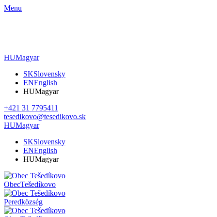
Menu
HU
Magyar
SK
Slovensky
EN
English
HU
Magyar
+421 31 7795411
tesedikovo@tesedikovo.sk
HU
Magyar
SK
Slovensky
EN
English
HU
Magyar
Obec
Tešedíkovo
Pered
község