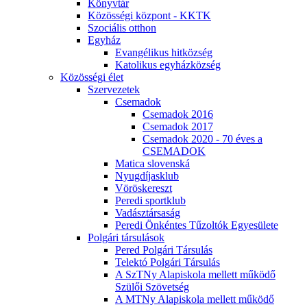
Könyvtár
Közösségi központ - KKTK
Szociális otthon
Egyház
Evangélikus hitközség
Katolikus egyházközség
Közösségi élet
Szervezetek
Csemadok
Csemadok 2016
Csemadok 2017
Csemadok 2020 - 70 éves a
CSEMADOK
Matica slovenská
Nyugdíjasklub
Vöröskereszt
Peredi sportklub
Vadásztársaság
Peredi Önkéntes Tűzoltók Egyesülete
Polgári társulások
Pered Polgári Társulás
Telektó Polgári Társulás
A SzTNy Alapiskola mellett működő
Szülői Szövetség
A MTNy Alapiskola mellett működő