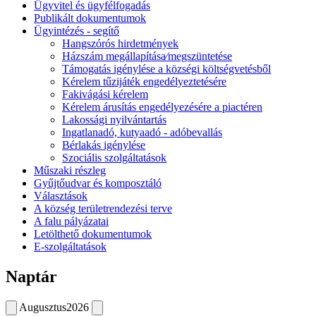
Ügyvitel és ügyfélfogadás
Publikált dokumentumok
Ügyintézés - segítő
Hangszórós hirdetmények
Házszám megállapítása⁄megszüntetése
Támogatás igénylése a községi költségvetésből
Kérelem tűzijáték engedélyeztetésére
Fakivágási kérelem
Kérelem árusítás engedélyezésére a piactéren
Lakossági nyilvántartás
Ingatlanadó, kutyaadó - adóbevallás
Bérlakás igénylése
Szociális szolgáltatások
Műszaki részleg
Gyűjtőudvar és komposztáló
Választások
A község területrendezési terve
A falu pályázatai
Letölthető dokumentumok
E-szolgáltatások
Naptár
Augusztus
2026