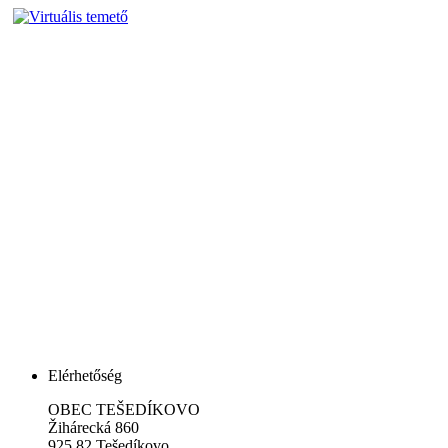
Elérhetőség
OBEC TEŠEDÍKOVO
Žihárecká 860
925 82 Tešedíkovo