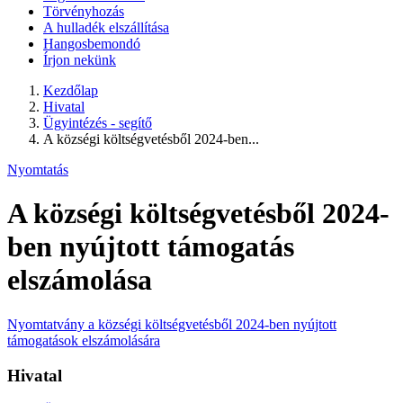
Törvényhozás
A hulladék elszállítása
Hangosbemondó
Írjon nekünk
Kezdőlap
Hivatal
Ügyintézés - segítő
A községi költségvetésből 2024-ben...
Nyomtatás
A községi költségvetésből 2024-
ben nyújtott támogatás
elszámolása
Nyomtatvány a községi költségvetésből 2024-ben nyújtott
támogatások elszámolására
Hivatal