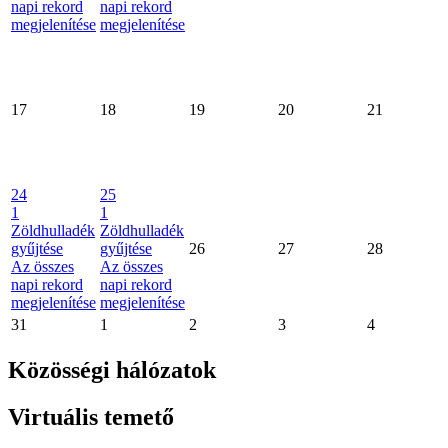
napi rekord
napi rekord
megjelenítése
megjelenítése
17
18
19
20
21
24
25
1
1
Zöldhulladék
Zöldhulladék
gyűjtése
gyűjtése
26
27
28
Az összes
Az összes
napi rekord
napi rekord
megjelenítése
megjelenítése
31
1
2
3
4
Közösségi hálózatok
Virtuális temető