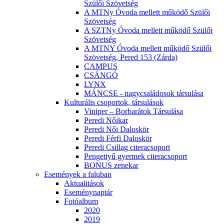
Szülői Szövetség
A MTNy Óvoda mellett működő Szülői
Szövetség
A SZTNy Óvoda mellett működő Szülői
Szövetség
A MTNY Óvoda mellett működő Szülői
Szövetség, Pered 153 (Zárda)
CAMPUS
CSÁNGÓ
LYNX
MÁNCSE - nagycsaládosok társulása
Kulturális csoportok, társulások
Viniper – Borbarátok Társulása
Peredi Nőikar
Peredi Női Daloskör
Peredi Férfi Daloskör
Peredi Csillag citeracsoport
Pengettyű gyermek citeracsoport
BONUS zenekar
Események a faluban
Aktualitások
Eseménynaptár
Fotóalbum
2020
2019