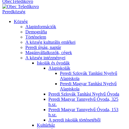
Obec
Tešedíkovo
Pered
község
Község
Alapinformációk
Demográfia
Történelem
A község kulturális emlékei
Peredi újság, naptár
Magánvállalkozók, cégek
A község intézményei
Iskolák és óvodák
Alapiskolák
Peredi Szlovák Tanítási Nyelvű
Alapiskola
Peredi Magyar Tanítási Nyelvű
Alapiskola
Peredi Szlovák Tanítási Nyelvű Óvoda
Peredi Magyar Tannyelvű Óvoda, 325
h.sz.
Peredi Magyar Tannyelvű Óvoda, 153
h.sz.
A peredi iskolák történetéből
Kultúrház