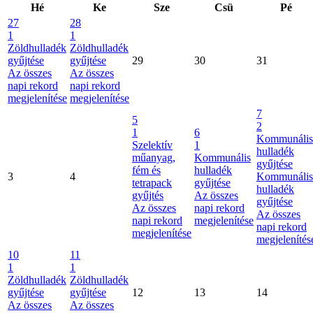
Hé
Ke
Sze
Csü
Pé
27
28
1
1
Zöldhulladék
Zöldhulladék
gyűjtése
gyűjtése
29
30
31
Az összes
Az összes
napi rekord
napi rekord
megjelenítése
megjelenítése
7
5
2
1
6
Kommunális
Szelektív
1
hulladék
műanyag,
Kommunális
gyűjtése
fém és
hulladék
3
4
Kommunális
tetrapack
gyűjtése
hulladék
gyűjtés
Az összes
gyűjtése
Az összes
napi rekord
Az összes
napi rekord
megjelenítése
napi rekord
megjelenítése
megjelenítés
10
11
1
1
Zöldhulladék
Zöldhulladék
gyűjtése
gyűjtése
12
13
14
Az összes
Az összes