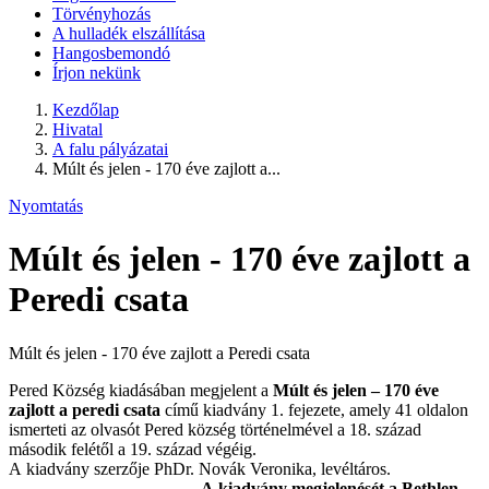
Törvényhozás
A hulladék elszállítása
Hangosbemondó
Írjon nekünk
Kezdőlap
Hivatal
A falu pályázatai
Múlt és jelen - 170 éve zajlott a...
Nyomtatás
Múlt és jelen - 170 éve zajlott a
Peredi csata
Múlt és jelen - 170 éve zajlott a Peredi csata
Pered Község kiadásában megjelent a
Múlt
és jelen – 170 éve
zajlott a peredi csata
című kiadvány 1. fejezete, amely 41 oldalon
ismerteti az olvasót Pered község történelmével a 18. század
második felétől a 19. század végéig.
A kiadvány szerzője PhDr. Novák Veronika, levéltáros.
A kiadvány megjelenését a Bethlen