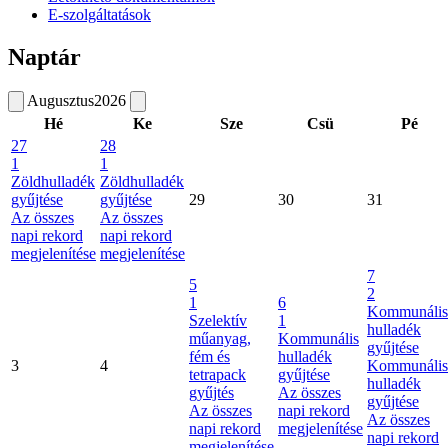
E-szolgáltatások
Naptár
Augusztus
2026
Hé
Ke
Sze
Csü
Pé
27
28
1
1
Zöldhulladék
Zöldhulladék
gyűjtése
gyűjtése
29
30
31
Az összes
Az összes
napi rekord
napi rekord
megjelenítése
megjelenítése
7
5
2
1
6
Kommunális
Szelektív
1
hulladék
műanyag,
Kommunális
gyűjtése
fém és
hulladék
3
4
Kommunális
tetrapack
gyűjtése
hulladék
gyűjtés
Az összes
gyűjtése
Az összes
napi rekord
Az összes
napi rekord
megjelenítése
napi rekord
megjelenítése