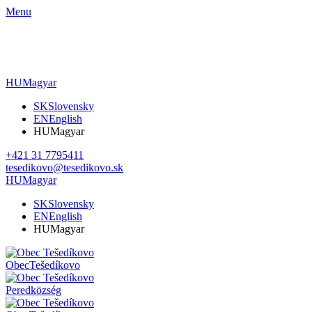
Menu
HU
Magyar
SK
Slovensky
EN
English
HU
Magyar
+421 31 7795411
tesedikovo@tesedikovo.sk
HU
Magyar
SK
Slovensky
EN
English
HU
Magyar
Obec
Tešedíkovo
Pered
község