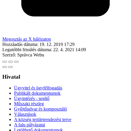
Megosztás az X hálózaton
Hozzáadás dátuma:
19. 12. 2019 17:29
Legutóbbi frissítés dátuma:
22. 4. 2021 14:09
Szerző:
Správca Webu
Hivatal
Ügyvitel és ügyfélfogadás
Publikált dokumentumok
Ügyintézés - segítő
Műszaki részleg
Gyűjtőudvar és komposztáló
Választások
A község területrendezési terve
A falu pályázatai
Letölthető dokumentumok