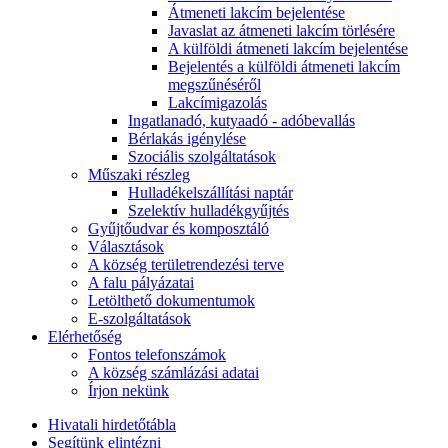
Átmeneti lakcím bejelentése
Javaslat az átmeneti lakcím törlésére
A külföldi átmeneti lakcím bejelentése
Bejelentés a külföldi átmeneti lakcím
megszűnéséről
Lakcímigazolás
Ingatlanadó, kutyaadó - adóbevallás
Bérlakás igénylése
Szociális szolgáltatások
Műszaki részleg
Hulladékelszállítási naptár
Szelektív hulladékgyűjtés
Gyűjtőudvar és komposztáló
Választások
A község területrendezési terve
A falu pályázatai
Letölthető dokumentumok
E-szolgáltatások
Elérhetőség
Fontos telefonszámok
A község számlázási adatai
Írjon nekünk
Hivatali hirdetőtábla
Segítünk elintézni