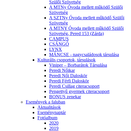
Szülői Szövetség
A MTNy Óvoda mellett működő Szülői
Szövetség
A SZTNy Óvoda mellett működő Szülői
Szövetség
A MTNY Óvoda mellett működő Szülői
Szövetség, Pered 153 (Zárda)
CAMPUS
CSÁNGÓ
LYNX
MÁNCSE - nagycsaládosok társulása
Kulturális csoportok, társulások
Viniper – Borbarátok Társulása
Peredi Nőikar
Peredi Női Daloskör
Peredi Férfi Daloskör
Peredi Csillag citeracsoport
Pengettyű gyermek citeracsoport
BONUS zenekar
Események a faluban
Aktualitások
Eseménynaptár
Fotóalbum
2020
2019