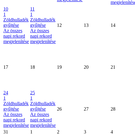
megjelenítés
10
11
1
1
Zöldhulladék
Zöldhulladék
gyűjtése
gyűjtése
12
13
14
Az összes
Az összes
napi rekord
napi rekord
megjelenítése
megjelenítése
17
18
19
20
21
24
25
1
1
Zöldhulladék
Zöldhulladék
gyűjtése
gyűjtése
26
27
28
Az összes
Az összes
napi rekord
napi rekord
megjelenítése
megjelenítése
31
1
2
3
4