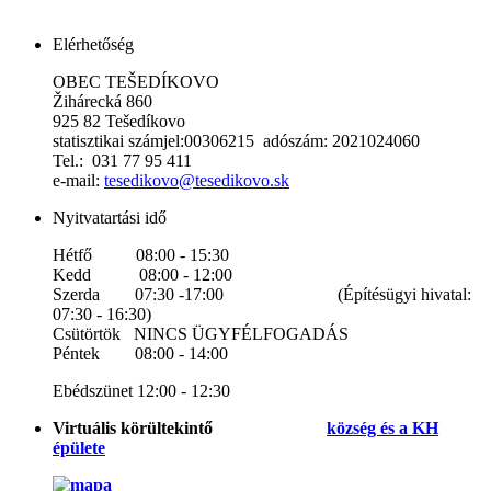
Elérhetőség
OBEC TEŠEDÍKOVO
Žihárecká 860
925 82 Tešedíkovo
statisztikai számjel:00306215 adószám: 2021024060
Tel.: 031 77 95 411
e-mail:
tesedikovo@tesedikovo.sk
Nyitvatartási idő
Hétfő 08:00 - 15:30
Kedd 08:00 - 12:00
Szerda 07:30 -17:00 (Építésügyi hivatal:
07:30 - 16:30)
Csütörtök NINCS ÜGYFÉLFOGADÁS
Péntek 08:00 - 14:00
Ebédszünet 12:00 - 12:30
Virtuális körültekintő
község és a KH
épülete