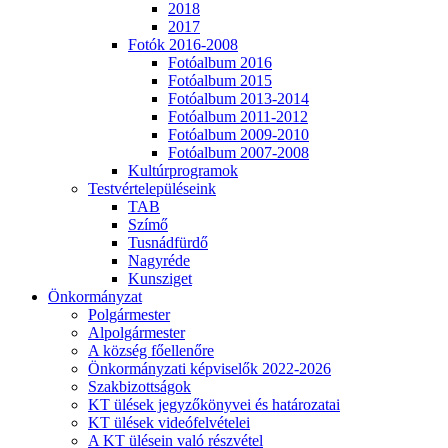
2018
2017
Fotók 2016-2008
Fotóalbum 2016
Fotóalbum 2015
Fotóalbum 2013-2014
Fotóalbum 2011-2012
Fotóalbum 2009-2010
Fotóalbum 2007-2008
Kultúrprogramok
Testvértelepüléseink
TAB
Szímő
Tusnádfürdő
Nagyréde
Kunsziget
Önkormányzat
Polgármester
Alpolgármester
A község főellenőre
Önkormányzati képviselők 2022-2026
Szakbizottságok
KT ülések jegyzőkönyvei és határozatai
KT ülések videófelvételei
A KT ülésein való részvétel