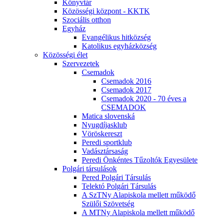
Könyvtár
Közösségi központ - KKTK
Szociális otthon
Egyház
Evangélikus hitközség
Katolikus egyházközség
Közösségi élet
Szervezetek
Csemadok
Csemadok 2016
Csemadok 2017
Csemadok 2020 - 70 éves a
CSEMADOK
Matica slovenská
Nyugdíjasklub
Vöröskereszt
Peredi sportklub
Vadásztársaság
Peredi Önkéntes Tűzoltók Egyesülete
Polgári társulások
Pered Polgári Társulás
Telektó Polgári Társulás
A SzTNy Alapiskola mellett működő
Szülői Szövetség
A MTNy Alapiskola mellett működő