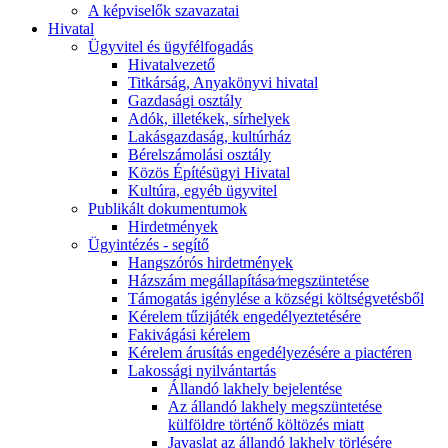
A képviselők szavazatai
Hivatal
Ügyvitel és ügyfélfogadás
Hivatalvezető
Titkárság, Anyakönyvi hivatal
Gazdasági osztály
Adók, illetékek, sírhelyek
Lakásgazdaság, kultúrház
Bérelszámolási osztály
Közös Építésügyi Hivatal
Kultúra, egyéb ügyvitel
Publikált dokumentumok
Hirdetmények
Ügyintézés - segítő
Hangszórós hirdetmények
Házszám megállapítása⁄megszüntetése
Támogatás igénylése a községi költségvetésből
Kérelem tűzijáték engedélyeztetésére
Fakivágási kérelem
Kérelem árusítás engedélyezésére a piactéren
Lakossági nyilvántartás
Állandó lakhely bejelentése
Az állandó lakhely megszüntetése
külföldre történő költözés miatt
Javaslat az állandó lakhely törlésére