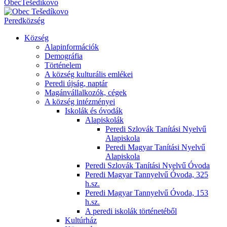
Obec
Tešedíkovo
Pered
község
Község
Alapinformációk
Demográfia
Történelem
A község kulturális emlékei
Peredi újság, naptár
Magánvállalkozók, cégek
A község intézményei
Iskolák és óvodák
Alapiskolák
Peredi Szlovák Tanítási Nyelvű
Alapiskola
Peredi Magyar Tanítási Nyelvű
Alapiskola
Peredi Szlovák Tanítási Nyelvű Óvoda
Peredi Magyar Tannyelvű Óvoda, 325
h.sz.
Peredi Magyar Tannyelvű Óvoda, 153
h.sz.
A peredi iskolák történetéből
Kultúrház