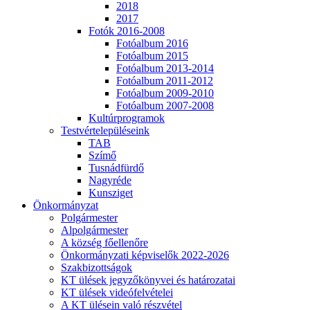
2018
2017
Fotók 2016-2008
Fotóalbum 2016
Fotóalbum 2015
Fotóalbum 2013-2014
Fotóalbum 2011-2012
Fotóalbum 2009-2010
Fotóalbum 2007-2008
Kultúrprogramok
Testvértelepüléseink
TAB
Szímő
Tusnádfürdő
Nagyréde
Kunsziget
Önkormányzat
Polgármester
Alpolgármester
A község főellenőre
Önkormányzati képviselők 2022-2026
Szakbizottságok
KT ülések jegyzőkönyvei és határozatai
KT ülések videófelvételei
A KT ülésein való részvétel