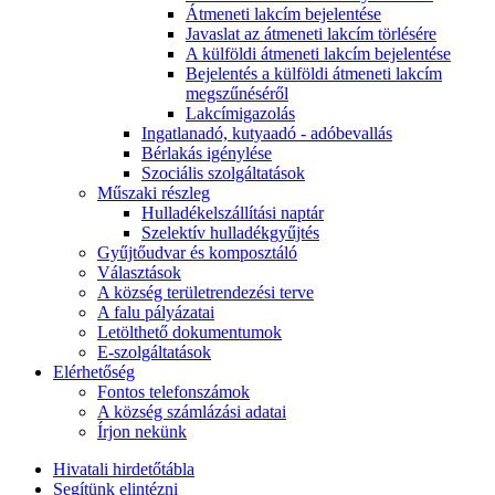
Átmeneti lakcím bejelentése
Javaslat az átmeneti lakcím törlésére
A külföldi átmeneti lakcím bejelentése
Bejelentés a külföldi átmeneti lakcím
megszűnéséről
Lakcímigazolás
Ingatlanadó, kutyaadó - adóbevallás
Bérlakás igénylése
Szociális szolgáltatások
Műszaki részleg
Hulladékelszállítási naptár
Szelektív hulladékgyűjtés
Gyűjtőudvar és komposztáló
Választások
A község területrendezési terve
A falu pályázatai
Letölthető dokumentumok
E-szolgáltatások
Elérhetőség
Fontos telefonszámok
A község számlázási adatai
Írjon nekünk
Hivatali hirdetőtábla
Segítünk elintézni