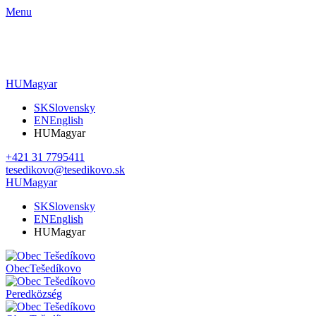
Menu
HU
Magyar
SK
Slovensky
EN
English
HU
Magyar
+421 31 7795411
tesedikovo@tesedikovo.sk
HU
Magyar
SK
Slovensky
EN
English
HU
Magyar
Obec
Tešedíkovo
Pered
község