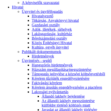
A képviselők szavazatai
Hivatal
Ügyvitel és ügyfélfogadás
Hivatalvezető
Titkárság, Anyakönyvi hivatal
Gazdasági osztály
Adók, illetékek, sírhelyek
Lakásgazdaság, kultúrház
Bérelszámolási osztály
Közös Építésügyi Hivatal
Kultúra, egyéb ügyvitel
Publikált dokumentumok
Hirdetmények
Ügyintézés - segítő
Hangszórós hirdetmények
Házszám megállapítása⁄megszüntetése
Támogatás igénylése a községi költségvetésből
Kérelem tűzijáték engedélyeztetésére
Fakivágási kérelem
Kérelem árusítás engedélyezésére a piactéren
Lakossági nyilvántartás
Állandó lakhely bejelentése
Az állandó lakhely megszüntetése
külföldre történő költözés miatt
Javaslat az állandó lakhely törlésére