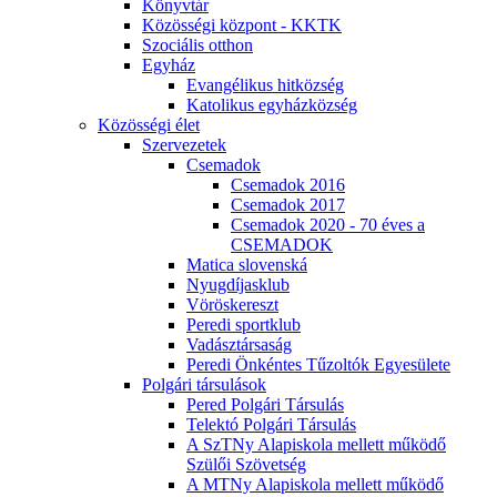
Könyvtár
Közösségi központ - KKTK
Szociális otthon
Egyház
Evangélikus hitközség
Katolikus egyházközség
Közösségi élet
Szervezetek
Csemadok
Csemadok 2016
Csemadok 2017
Csemadok 2020 - 70 éves a
CSEMADOK
Matica slovenská
Nyugdíjasklub
Vöröskereszt
Peredi sportklub
Vadásztársaság
Peredi Önkéntes Tűzoltók Egyesülete
Polgári társulások
Pered Polgári Társulás
Telektó Polgári Társulás
A SzTNy Alapiskola mellett működő
Szülői Szövetség
A MTNy Alapiskola mellett működő