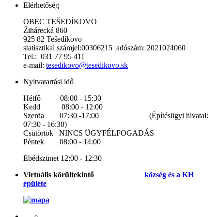
Elérhetőség
OBEC TEŠEDÍKOVO
Žihárecká 860
925 82 Tešedíkovo
statisztikai számjel:00306215 adószám: 2021024060
Tel.: 031 77 95 411
e-mail:
tesedikovo@tesedikovo.sk
Nyitvatartási idő
Hétfő 08:00 - 15:30
Kedd 08:00 - 12:00
Szerda 07:30 -17:00 (Építésügyi hivatal:
07:30 - 16:30)
Csütörtök NINCS ÜGYFÉLFOGADÁS
Péntek 08:00 - 14:00
Ebédszünet 12:00 - 12:30
Virtuális körültekintő
község és a KH
épülete