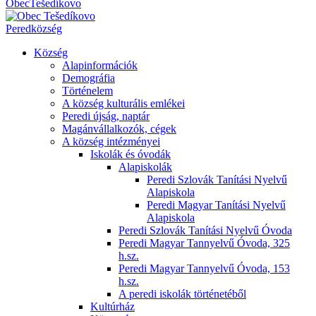
Obec
Tešedíkovo
Pered
község
Község
Alapinformációk
Demográfia
Történelem
A község kulturális emlékei
Peredi újság, naptár
Magánvállalkozók, cégek
A község intézményei
Iskolák és óvodák
Alapiskolák
Peredi Szlovák Tanítási Nyelvű
Alapiskola
Peredi Magyar Tanítási Nyelvű
Alapiskola
Peredi Szlovák Tanítási Nyelvű Óvoda
Peredi Magyar Tannyelvű Óvoda, 325
h.sz.
Peredi Magyar Tannyelvű Óvoda, 153
h.sz.
A peredi iskolák történetéből
Kultúrház