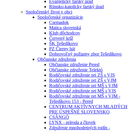
Evanjelický farský úrad
Rímsko-katolícky farský úrad
Spoločenský život v obci
Spoločenské organizácie
Csemadok
Matica slovenská
Klub dôchodcov
Červený kríž
ŠK Tešedíkovo
PZ Čierny háj
Dobrovoľný požiarny zbor Tešedíkovo
Občianske združenia
Občianske združenie Pered
Občianske združenie Telektó
Rodičovské združenie pri ZŠ s VJS
Rodičovské združenie pri ZŠ s VJM
Rodičovské združenie pri MŠ s VJM
Rodičovské združenie pri MŠ s VJS
Rodičovské združenie pri MŠ s VJM -
Tešedíkovo 153 - Pered
CENTRUM AKTÍVNYCH MLADÝCH
PRE ÚSPEŠNÉ SLOVENSKO
CSÁNGÓ
LYNX - príroda a človek
Združenie mnohodetných rodín -