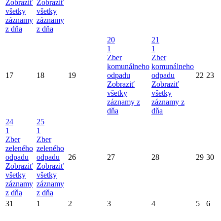
Zobraziť
Zobraziť
všetky
všetky
záznamy
záznamy
z dňa
z dňa
20
21
1
1
Zber
Zber
komunálneho
komunálneho
17
18
19
odpadu
odpadu
22
23
Zobraziť
Zobraziť
všetky
všetky
záznamy z
záznamy z
dňa
dňa
24
25
1
1
Zber
Zber
zeleného
zeleného
odpadu
odpadu
26
27
28
29
30
Zobraziť
Zobraziť
všetky
všetky
záznamy
záznamy
z dňa
z dňa
31
1
2
3
4
5
6