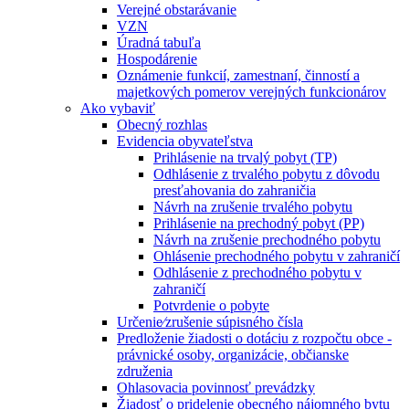
Verejné obstarávanie
VZN
Úradná tabuľa
Hospodárenie
Oznámenie funkcií, zamestnaní, činností a
majetkových pomerov verejných funkcionárov
Ako vybaviť
Obecný rozhlas
Evidencia obyvateľstva
Prihlásenie na trvalý pobyt (TP)
Odhlásenie z trvalého pobytu z dôvodu
presťahovania do zahraničia
Návrh na zrušenie trvalého pobytu
Prihlásenie na prechodný pobyt (PP)
Návrh na zrušenie prechodného pobytu
Ohlásenie prechodného pobytu v zahraničí
Odhlásenie z prechodného pobytu v
zahraničí
Potvrdenie o pobyte
Určenie⁄zrušenie súpisného čísla
Predloženie žiadosti o dotáciu z rozpočtu obce -
právnické osoby, organizácie, občianske
združenia
Ohlasovacia povinnosť prevádzky
Žiadosť o pridelenie obecného nájomného bytu