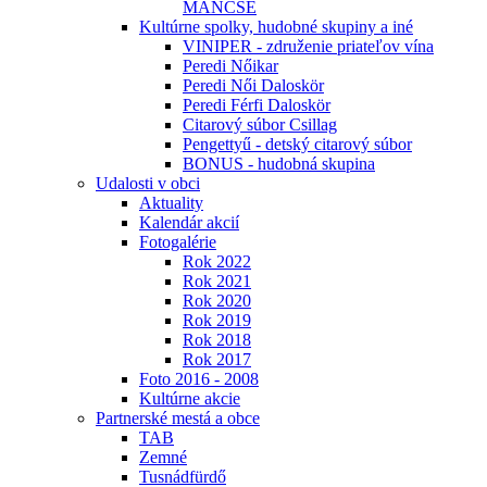
MÁNCSE
Kultúrne spolky, hudobné skupiny a iné
VINIPER - združenie priateľov vína
Peredi Nőikar
Peredi Női Daloskör
Peredi Férfi Daloskör
Citarový súbor Csillag
Pengettyű - detský citarový súbor
BONUS - hudobná skupina
Udalosti v obci
Aktuality
Kalendár akcií
Fotogalérie
Rok 2022
Rok 2021
Rok 2020
Rok 2019
Rok 2018
Rok 2017
Foto 2016 - 2008
Kultúrne akcie
Partnerské mestá a obce
TAB
Zemné
Tusnádfürdő