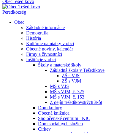
Obec
Tešedíkovo
Pered
község
Obec
Základné informácie
Demografia
História
Kultúrne pamiatky v obci
Obecné noviny, kalendár
Firmy a živnostníci
Inštitúcie v obci
Školy a materské školy
Základná škola v Tešedíkove
ZŠ s VJS
ZŠ s VJM
MŠ s VJS
MŠ s VJM, č. 325
MŠ s VJM, č. 153
Z dejín tešedíkovských škôl
Dom kultúry
Obecná knižnica
Spoločenské centrum - KIC
Dom sociálnych služieb
Cirkev