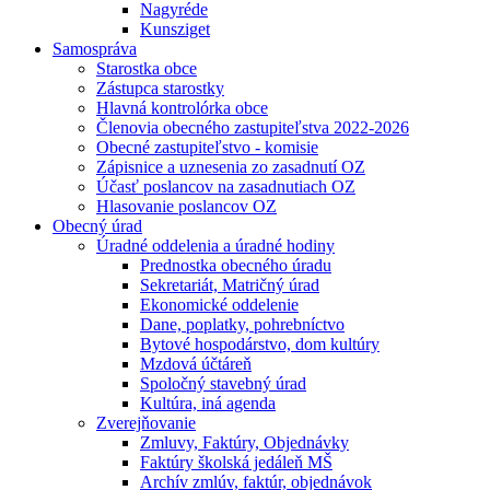
Nagyréde
Kunsziget
Samospráva
Starostka obce
Zástupca starostky
Hlavná kontrolórka obce
Členovia obecného zastupiteľstva 2022-2026
Obecné zastupiteľstvo - komisie
Zápisnice a uznesenia zo zasadnutí OZ
Účasť poslancov na zasadnutiach OZ
Hlasovanie poslancov OZ
Obecný úrad
Úradné oddelenia a úradné hodiny
Prednostka obecného úradu
Sekretariát, Matričný úrad
Ekonomické oddelenie
Dane, poplatky, pohrebníctvo
Bytové hospodárstvo, dom kultúry
Mzdová účtáreň
Spoločný stavebný úrad
Kultúra, iná agenda
Zverejňovanie
Zmluvy, Faktúry, Objednávky
Faktúry školská jedáleň MŠ
Archív zmlúv, faktúr, objednávok