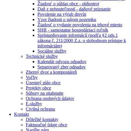
Žiadosť o súhlas obce - ohňostroj
Daň z nehnuteľností - daňové priznanie
Povolenie na výrub drevín
Vzor žiadosti o nájom pozemku
Žiadosť o vydanie povolenia na trhové miesto
SHR - samostatne hospodáriaci roľník
Sprístupňovanie informácií (podľa §2 ods.1
zákona č. 211⁄2000 Z.z. o slobodnom prístupe k
informáciám)
Sociálne služby
Technické služby
Kalendár odvozu odpadov
Separovaný zber odpadov
Zberný dvor a kompostáreň
Voľby
Územný plán obce
Projekty obce
Súbory na stiahnutie
Ochrana osobných údajov
E-služby
Civilná ochrana
Kontakt
Dôležité kontakty
Fakturačné údaje obce
Napíšte nám