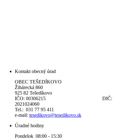
Kontakt obecný úrad
OBEC TEŠEDÍKOVO
Žihárecká 860
925 82 Tešedíkovo
IČO: 00306215 DIČ:
2021024060
Tel.: 031 77 95 411
e-mail:
tesedikovo@tesedikovo.sk
Úradné hodiny
Pondelok 08:00 - 15:30