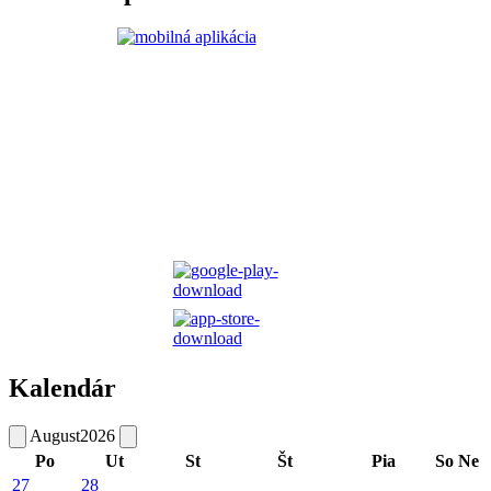
Kalendár
August
2026
Po
Ut
St
Št
Pia
So
Ne
27
28