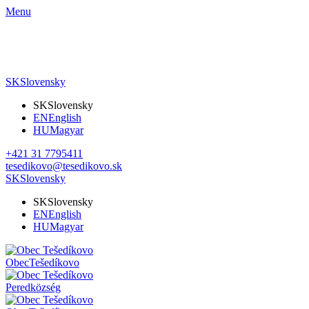
Menu
SK
Slovensky
SK
Slovensky
EN
English
HU
Magyar
+421 31 7795411
tesedikovo@tesedikovo.sk
SK
Slovensky
SK
Slovensky
EN
English
HU
Magyar
Obec
Tešedíkovo
Pered
község