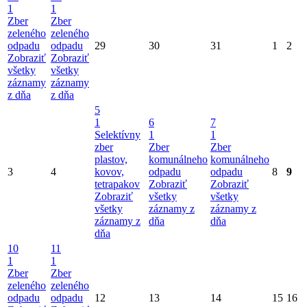
1
1
Zber
Zber
zeleného
zeleného
odpadu
odpadu
29
30
31
1
2
Zobraziť
Zobraziť
všetky
všetky
záznamy
záznamy
z dňa
z dňa
5
1
6
7
Selektívny
1
1
zber
Zber
Zber
plastov,
komunálneho
komunálneho
3
4
kovov,
odpadu
odpadu
8
9
tetrapakov
Zobraziť
Zobraziť
Zobraziť
všetky
všetky
všetky
záznamy z
záznamy z
záznamy z
dňa
dňa
dňa
10
11
1
1
Zber
Zber
zeleného
zeleného
odpadu
odpadu
12
13
14
15
16