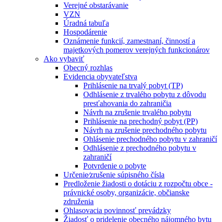
Verejné obstarávanie
VZN
Úradná tabuľa
Hospodárenie
Oznámenie funkcií, zamestnaní, činností a
majetkových pomerov verejných funkcionárov
Ako vybaviť
Obecný rozhlas
Evidencia obyvateľstva
Prihlásenie na trvalý pobyt (TP)
Odhlásenie z trvalého pobytu z dôvodu
presťahovania do zahraničia
Návrh na zrušenie trvalého pobytu
Prihlásenie na prechodný pobyt (PP)
Návrh na zrušenie prechodného pobytu
Ohlásenie prechodného pobytu v zahraničí
Odhlásenie z prechodného pobytu v
zahraničí
Potvrdenie o pobyte
Určenie⁄zrušenie súpisného čísla
Predloženie žiadosti o dotáciu z rozpočtu obce -
právnické osoby, organizácie, občianske
združenia
Ohlasovacia povinnosť prevádzky
Žiadosť o pridelenie obecného nájomného bytu