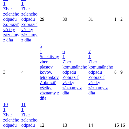
1
1
Zber
Zber
zeleného
zeleného
odpadu
odpadu
29
30
31
1
2
Zobraziť
Zobraziť
všetky
všetky
záznamy
záznamy
z dňa
z dňa
5
1
6
7
Selektívny
1
1
zber
Zber
Zber
plastov,
komunálneho
komunálneho
3
4
kovov,
odpadu
odpadu
8
9
tetrapakov
Zobraziť
Zobraziť
Zobraziť
všetky
všetky
všetky
záznamy z
záznamy z
záznamy z
dňa
dňa
dňa
10
11
1
1
Zber
Zber
zeleného
zeleného
odpadu
odpadu
12
13
14
15
16