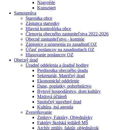
Nagyréde
Kunsziget
Samospráva
Starostka obce
Zástupca starostky
Hlavná kontrolórka obce
Členovia obecného zastupiteľstva 2022-2026
Obecné zastupiteľstvo - komisie
Zápisnice a uznesenia zo zasadnutí OZ
Účasť poslancov na zasadnutiach OZ
Hlasovanie poslancov OZ
Obecný úrad
Úradné oddelenia a úradné hodiny
Prednostka obecného úradu
Sekretariát, Matričný úrad
Ekonomické oddelenie
Dane, poplatky, pohrebníctvo
Bytové hospodárstvo, dom kultúry
Mzdová účtáreň
Spoločný stavebný úrad
Kultúra, iná agenda
Zverejňovanie
Zmluvy, Faktúry, Objednávky
Faktúry školská jedáleň MŠ
Archív zmlúv, faktúr, objednávok