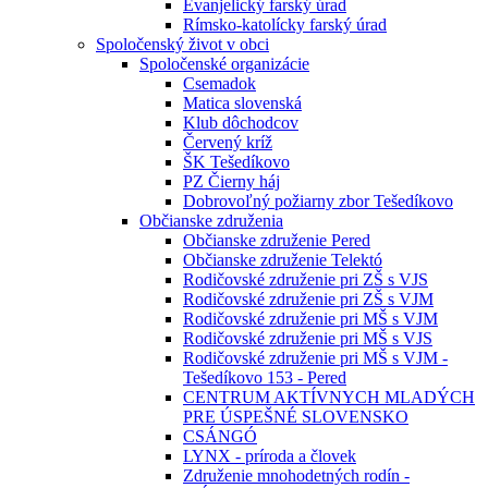
Evanjelický farský úrad
Rímsko-katolícky farský úrad
Spoločenský život v obci
Spoločenské organizácie
Csemadok
Matica slovenská
Klub dôchodcov
Červený kríž
ŠK Tešedíkovo
PZ Čierny háj
Dobrovoľný požiarny zbor Tešedíkovo
Občianske združenia
Občianske združenie Pered
Občianske združenie Telektó
Rodičovské združenie pri ZŠ s VJS
Rodičovské združenie pri ZŠ s VJM
Rodičovské združenie pri MŠ s VJM
Rodičovské združenie pri MŠ s VJS
Rodičovské združenie pri MŠ s VJM -
Tešedíkovo 153 - Pered
CENTRUM AKTÍVNYCH MLADÝCH
PRE ÚSPEŠNÉ SLOVENSKO
CSÁNGÓ
LYNX - príroda a človek
Združenie mnohodetných rodín -