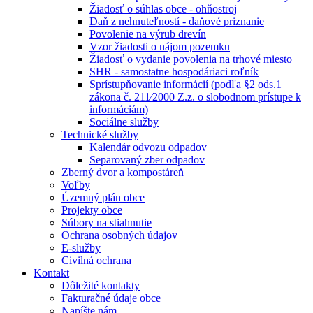
Žiadosť o súhlas obce - ohňostroj
Daň z nehnuteľností - daňové priznanie
Povolenie na výrub drevín
Vzor žiadosti o nájom pozemku
Žiadosť o vydanie povolenia na trhové miesto
SHR - samostatne hospodáriaci roľník
Sprístupňovanie informácií (podľa §2 ods.1
zákona č. 211⁄2000 Z.z. o slobodnom prístupe k
informáciám)
Sociálne služby
Technické služby
Kalendár odvozu odpadov
Separovaný zber odpadov
Zberný dvor a kompostáreň
Voľby
Územný plán obce
Projekty obce
Súbory na stiahnutie
Ochrana osobných údajov
E-služby
Civilná ochrana
Kontakt
Dôležité kontakty
Fakturačné údaje obce
Napíšte nám