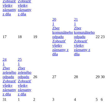
Zobraziť
Zobraziť
všetky
všetky
záznamy
záznamy
z dňa
z dňa
20
21
1
1
Zber
Zber
komunálneho
komunálneho
17
18
19
odpadu
odpadu
22
23
Zobraziť
Zobraziť
všetky
všetky
záznamy z
záznamy z
dňa
dňa
24
25
1
1
Zber
Zber
zeleného
zeleného
odpadu
odpadu
26
27
28
29
30
Zobraziť
Zobraziť
všetky
všetky
záznamy
záznamy
z dňa
z dňa
31
1
2
3
4
5
6