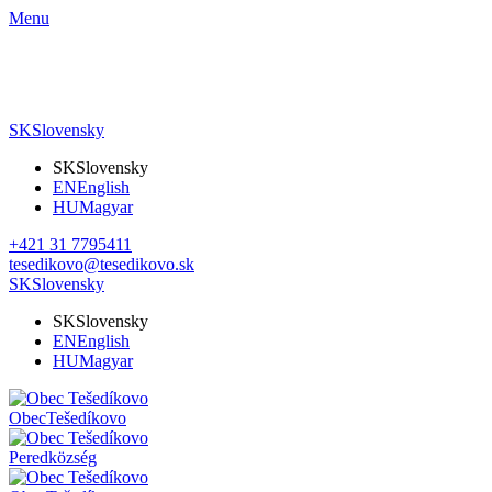
Menu
SK
Slovensky
SK
Slovensky
EN
English
HU
Magyar
+421 31 7795411
tesedikovo@tesedikovo.sk
SK
Slovensky
SK
Slovensky
EN
English
HU
Magyar
Obec
Tešedíkovo
Pered
község