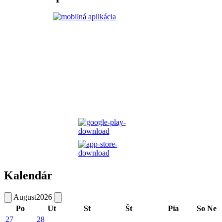
Kalendár
August
2026
Po
Ut
St
Št
Pia
So
Ne
27
28