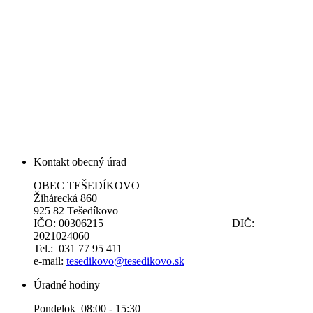
Kontakt obecný úrad
OBEC TEŠEDÍKOVO
Žihárecká 860
925 82 Tešedíkovo
IČO: 00306215 DIČ:
2021024060
Tel.: 031 77 95 411
e-mail:
tesedikovo@tesedikovo.sk
Úradné hodiny
Pondelok 08:00 - 15:30