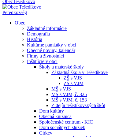
Obec
Tešedíkovo
Pered
község
Obec
Základné informácie
Demografia
História
Kultúrne pamiatky v obci
Obecné noviny, kalendár
Firmy a živnostníci
Inštitúcie v obci
Školy a materské školy
Základná škola v Tešedíkove
ZŠ s VJS
ZŠ s VJM
MŠ s VJS
MŠ s VJM, č. 325
MŠ s VJM, č. 153
Z dejín tešedíkovských škôl
Dom kultúry
Obecná knižnica
Spoločenské centrum - KIC
Dom sociálnych služieb
Cirkev