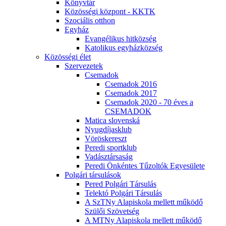
Könyvtár
Közösségi központ - KKTK
Szociális otthon
Egyház
Evangélikus hitközség
Katolikus egyházközség
Közösségi élet
Szervezetek
Csemadok
Csemadok 2016
Csemadok 2017
Csemadok 2020 - 70 éves a
CSEMADOK
Matica slovenská
Nyugdíjasklub
Vöröskereszt
Peredi sportklub
Vadásztársaság
Peredi Önkéntes Tűzoltók Egyesülete
Polgári társulások
Pered Polgári Társulás
Telektó Polgári Társulás
A SzTNy Alapiskola mellett működő
Szülői Szövetség
A MTNy Alapiskola mellett működő