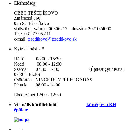
Elérhetőség
OBEC TEŠEDÍKOVO
Žihárecká 860
925 82 Tešedíkovo
statisztikai számjel:00306215 adószám: 2021024060
Tel.: 031 77 95 411
e-mail:
tesedikovo@tesedikovo.sk
Nyitvatartási idő
Hétfő 08:00 - 15:30
Kedd 08:00 - 12:00
Szerda 07:30 -17:00 (Építésügyi hivatal:
07:30 - 16:30)
Csütörtök NINCS ÜGYFÉLFOGADÁS
Péntek 08:00 - 14:00
Ebédszünet 12:00 - 12:30
Virtuális körültekintő
község és a KH
épülete