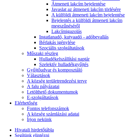
Átmeneti lakcím bejelentése
Javaslat az átmeneti lakcím törlésére
A külföldi átmeneti lakcím bejelentése
Bejelentés a külföldi átmeneti lakcím
megszűnéséről
Lakcímigazolás
Ingatlanadó, kutyaadó - adóbevallás
Bérlakás igénylése
Szociális szolgáltatások
Műszaki részleg
Hulladékelszállítási naptár
Szelektív hulladékgyűjtés
Gyűjtőudvar és komposztáló
Választások
A község területrendezési terve
A falu pályázatai
Letölthető dokumentumok
E-szolgáltatások
Elérhetőség
Fontos telefonszámok
A község számlázási adatai
Írjon nekünk
Hivatali hirdetőtábla
Segítünk elintézni