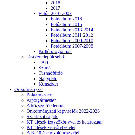
2018
2017
Fotók 2016-2008
Fotóalbum 2016
Fotóalbum 2015
Fotóalbum 2013-2014
Fotóalbum 2011-2012
Fotóalbum 2009-2010
Fotóalbum 2007-2008
Kultúrprogramok
Testvértelepüléseink
TAB
Szímő
Tusnádfürdő
Nagyréde
Kunsziget
Önkormányzat
Polgármester
Alpolgármester
A község főellenőre
Önkormányzati képviselők 2022-2026
Szakbizottságok
KT ülések jegyzőkönyvei és határozatai
KT ülések videófelvételei
A KT ülésein való részvétel