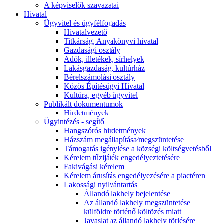
A képviselők szavazatai
Hivatal
Ügyvitel és ügyfélfogadás
Hivatalvezető
Titkárság, Anyakönyvi hivatal
Gazdasági osztály
Adók, illetékek, sírhelyek
Lakásgazdaság, kultúrház
Bérelszámolási osztály
Közös Építésügyi Hivatal
Kultúra, egyéb ügyvitel
Publikált dokumentumok
Hirdetmények
Ügyintézés - segítő
Hangszórós hirdetmények
Házszám megállapítása⁄megszüntetése
Támogatás igénylése a községi költségvetésből
Kérelem tűzijáték engedélyeztetésére
Fakivágási kérelem
Kérelem árusítás engedélyezésére a piactéren
Lakossági nyilvántartás
Állandó lakhely bejelentése
Az állandó lakhely megszüntetése
külföldre történő költözés miatt
Javaslat az állandó lakhely törlésére