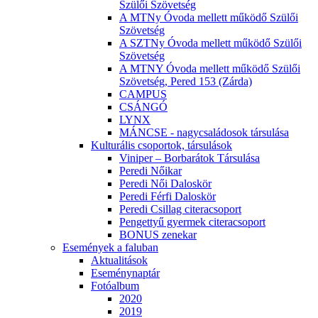
Szülői Szövetség
A MTNy Óvoda mellett működő Szülői
Szövetség
A SZTNy Óvoda mellett működő Szülői
Szövetség
A MTNY Óvoda mellett működő Szülői
Szövetség, Pered 153 (Zárda)
CAMPUS
CSÁNGÓ
LYNX
MÁNCSE - nagycsaládosok társulása
Kulturális csoportok, társulások
Viniper – Borbarátok Társulása
Peredi Nőikar
Peredi Női Daloskör
Peredi Férfi Daloskör
Peredi Csillag citeracsoport
Pengettyű gyermek citeracsoport
BONUS zenekar
Események a faluban
Aktualitások
Eseménynaptár
Fotóalbum
2020
2019