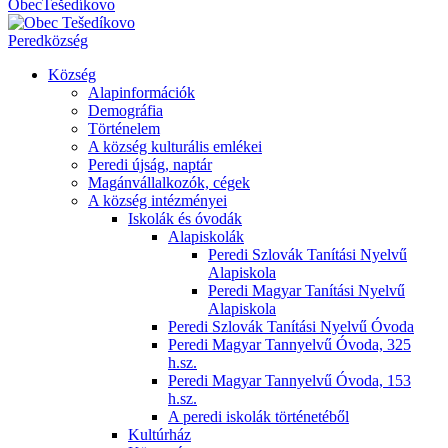
Obec
Tešedíkovo
Pered
község
Község
Alapinformációk
Demográfia
Történelem
A község kulturális emlékei
Peredi újság, naptár
Magánvállalkozók, cégek
A község intézményei
Iskolák és óvodák
Alapiskolák
Peredi Szlovák Tanítási Nyelvű
Alapiskola
Peredi Magyar Tanítási Nyelvű
Alapiskola
Peredi Szlovák Tanítási Nyelvű Óvoda
Peredi Magyar Tannyelvű Óvoda, 325
h.sz.
Peredi Magyar Tannyelvű Óvoda, 153
h.sz.
A peredi iskolák történetéből
Kultúrház