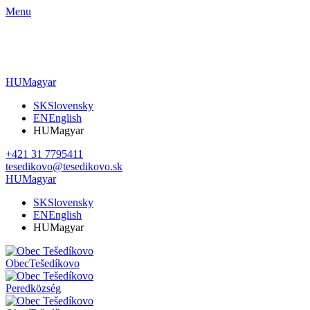
Menu
HU
Magyar
SK
Slovensky
EN
English
HU
Magyar
+421 31 7795411
tesedikovo@tesedikovo.sk
HU
Magyar
SK
Slovensky
EN
English
HU
Magyar
Obec
Tešedíkovo
Pered
község