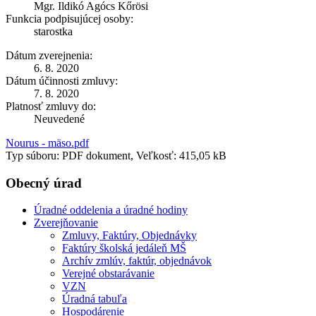
Mgr. Ildikó Agócs Kőrösi
Funkcia podpisujúcej osoby:
starostka
Dátum zverejnenia:
6. 8. 2020
Dátum účinnosti zmluvy:
7. 8. 2020
Platnosť zmluvy do:
Neuvedené
Nourus - mäso.pdf
Typ súboru: PDF dokument, Veľkosť: 415,05 kB
Obecný úrad
Úradné oddelenia a úradné hodiny
Zverejňovanie
Zmluvy, Faktúry, Objednávky
Faktúry školská jedáleň MŠ
Archív zmlúv, faktúr, objednávok
Verejné obstarávanie
VZN
Úradná tabuľa
Hospodárenie