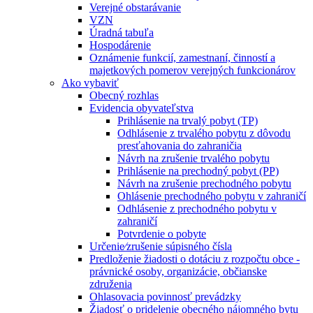
Verejné obstarávanie
VZN
Úradná tabuľa
Hospodárenie
Oznámenie funkcií, zamestnaní, činností a
majetkových pomerov verejných funkcionárov
Ako vybaviť
Obecný rozhlas
Evidencia obyvateľstva
Prihlásenie na trvalý pobyt (TP)
Odhlásenie z trvalého pobytu z dôvodu
presťahovania do zahraničia
Návrh na zrušenie trvalého pobytu
Prihlásenie na prechodný pobyt (PP)
Návrh na zrušenie prechodného pobytu
Ohlásenie prechodného pobytu v zahraničí
Odhlásenie z prechodného pobytu v
zahraničí
Potvrdenie o pobyte
Určenie⁄zrušenie súpisného čísla
Predloženie žiadosti o dotáciu z rozpočtu obce -
právnické osoby, organizácie, občianske
združenia
Ohlasovacia povinnosť prevádzky
Žiadosť o pridelenie obecného nájomného bytu