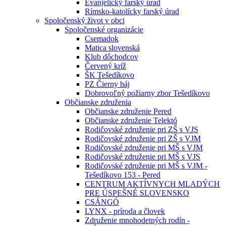
Evanjelický farský úrad
Rímsko-katolícky farský úrad
Spoločenský život v obci
Spoločenské organizácie
Csemadok
Matica slovenská
Klub dôchodcov
Červený kríž
ŠK Tešedíkovo
PZ Čierny háj
Dobrovoľný požiarny zbor Tešedíkovo
Občianske združenia
Občianske združenie Pered
Občianske združenie Telektó
Rodičovské združenie pri ZŠ s VJS
Rodičovské združenie pri ZŠ s VJM
Rodičovské združenie pri MŠ s VJM
Rodičovské združenie pri MŠ s VJS
Rodičovské združenie pri MŠ s VJM -
Tešedíkovo 153 - Pered
CENTRUM AKTÍVNYCH MLADÝCH
PRE ÚSPEŠNÉ SLOVENSKO
CSÁNGÓ
LYNX - príroda a človek
Združenie mnohodetných rodín -