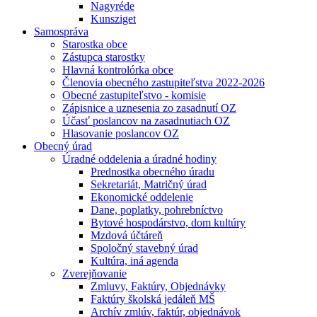
Nagyréde
Kunsziget
Samospráva
Starostka obce
Zástupca starostky
Hlavná kontrolórka obce
Členovia obecného zastupiteľstva 2022-2026
Obecné zastupiteľstvo - komisie
Zápisnice a uznesenia zo zasadnutí OZ
Účasť poslancov na zasadnutiach OZ
Hlasovanie poslancov OZ
Obecný úrad
Úradné oddelenia a úradné hodiny
Prednostka obecného úradu
Sekretariát, Matričný úrad
Ekonomické oddelenie
Dane, poplatky, pohrebníctvo
Bytové hospodárstvo, dom kultúry
Mzdová účtáreň
Spoločný stavebný úrad
Kultúra, iná agenda
Zverejňovanie
Zmluvy, Faktúry, Objednávky
Faktúry školská jedáleň MŠ
Archív zmlúv, faktúr, objednávok