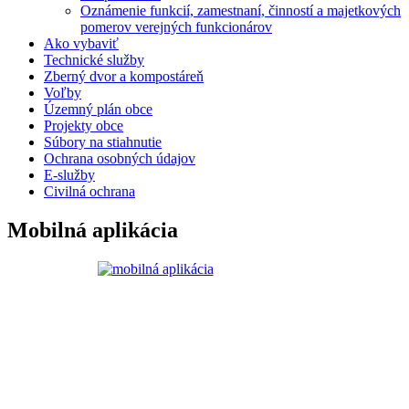
Oznámenie funkcií, zamestnaní, činností a majetkových
pomerov verejných funkcionárov
Ako vybaviť
Technické služby
Zberný dvor a kompostáreň
Voľby
Územný plán obce
Projekty obce
Súbory na stiahnutie
Ochrana osobných údajov
E-služby
Civilná ochrana
Mobilná aplikácia