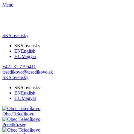
Menu
SK
Slovensky
SK
Slovensky
EN
English
HU
Magyar
+421 31 7795411
tesedikovo@tesedikovo.sk
SK
Slovensky
SK
Slovensky
EN
English
HU
Magyar
Obec
Tešedíkovo
Pered
község