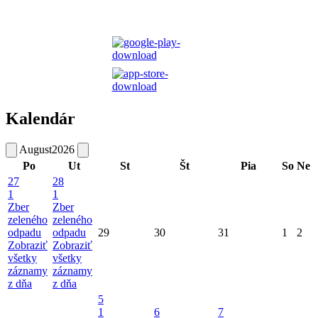
Kalendár
August
2026
Po
Ut
St
Št
Pia
So
Ne
27
28
1
1
Zber
Zber
zeleného
zeleného
odpadu
odpadu
29
30
31
1
2
Zobraziť
Zobraziť
všetky
všetky
záznamy
záznamy
z dňa
z dňa
5
1
6
7