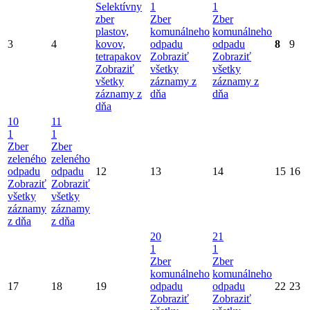
Selektívny
1
1
zber
Zber
Zber
plastov,
komunálneho
komunálneho
3
4
kovov,
odpadu
odpadu
8
9
tetrapakov
Zobraziť
Zobraziť
Zobraziť
všetky
všetky
všetky
záznamy z
záznamy z
záznamy z
dňa
dňa
dňa
10
11
1
1
Zber
Zber
zeleného
zeleného
odpadu
odpadu
12
13
14
15
16
Zobraziť
Zobraziť
všetky
všetky
záznamy
záznamy
z dňa
z dňa
20
21
1
1
Zber
Zber
komunálneho
komunálneho
17
18
19
odpadu
odpadu
22
23
Zobraziť
Zobraziť