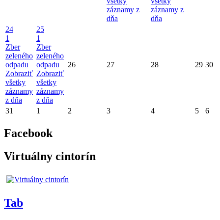
všetky
všetky
záznamy z
záznamy z
dňa
dňa
24
25
1
1
Zber
Zber
zeleného
zeleného
odpadu
odpadu
26
27
28
29
30
Zobraziť
Zobraziť
všetky
všetky
záznamy
záznamy
z dňa
z dňa
31
1
2
3
4
5
6
Facebook
Virtuálny cintorín
Tab