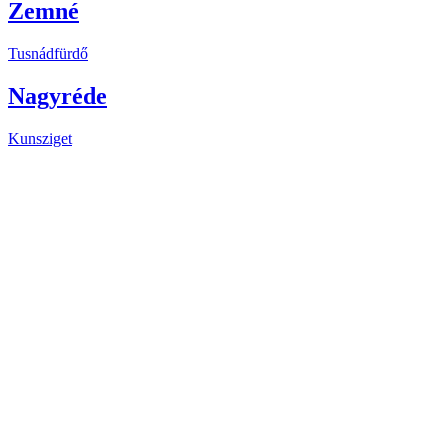
Zemné
Tusnádfürdő
Nagyréde
Kunsziget