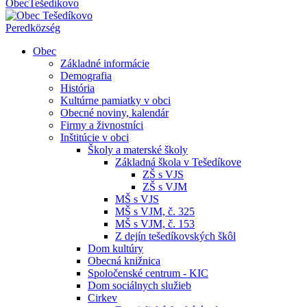
Obec
Tešedíkovo
Pered
község
Obec
Základné informácie
Demografia
História
Kultúrne pamiatky v obci
Obecné noviny, kalendár
Firmy a živnostníci
Inštitúcie v obci
Školy a materské školy
Základná škola v Tešedíkove
ZŠ s VJS
ZŠ s VJM
MŠ s VJS
MŠ s VJM, č. 325
MŠ s VJM, č. 153
Z dejín tešedíkovských škôl
Dom kultúry
Obecná knižnica
Spoločenské centrum - KIC
Dom sociálnych služieb
Cirkev