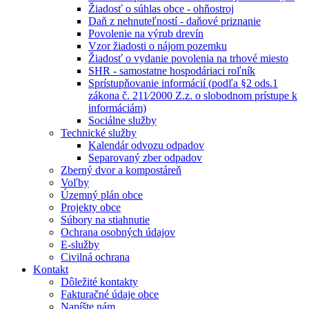
Žiadosť o súhlas obce - ohňostroj
Daň z nehnuteľností - daňové priznanie
Povolenie na výrub drevín
Vzor žiadosti o nájom pozemku
Žiadosť o vydanie povolenia na trhové miesto
SHR - samostatne hospodáriaci roľník
Sprístupňovanie informácií (podľa §2 ods.1
zákona č. 211⁄2000 Z.z. o slobodnom prístupe k
informáciám)
Sociálne služby
Technické služby
Kalendár odvozu odpadov
Separovaný zber odpadov
Zberný dvor a kompostáreň
Voľby
Územný plán obce
Projekty obce
Súbory na stiahnutie
Ochrana osobných údajov
E-služby
Civilná ochrana
Kontakt
Dôležité kontakty
Fakturačné údaje obce
Napíšte nám