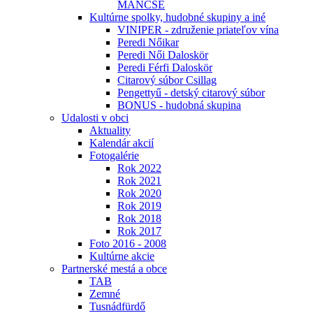
MÁNCSE
Kultúrne spolky, hudobné skupiny a iné
VINIPER - združenie priateľov vína
Peredi Nőikar
Peredi Női Daloskör
Peredi Férfi Daloskör
Citarový súbor Csillag
Pengettyű - detský citarový súbor
BONUS - hudobná skupina
Udalosti v obci
Aktuality
Kalendár akcií
Fotogalérie
Rok 2022
Rok 2021
Rok 2020
Rok 2019
Rok 2018
Rok 2017
Foto 2016 - 2008
Kultúrne akcie
Partnerské mestá a obce
TAB
Zemné
Tusnádfürdő