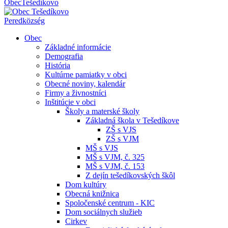
Obec
Tešedíkovo
Pered
község
Obec
Základné informácie
Demografia
História
Kultúrne pamiatky v obci
Obecné noviny, kalendár
Firmy a živnostníci
Inštitúcie v obci
Školy a materské školy
Základná škola v Tešedíkove
ZŠ s VJS
ZŠ s VJM
MŠ s VJS
MŠ s VJM, č. 325
MŠ s VJM, č. 153
Z dejín tešedíkovských škôl
Dom kultúry
Obecná knižnica
Spoločenské centrum - KIC
Dom sociálnych služieb
Cirkev