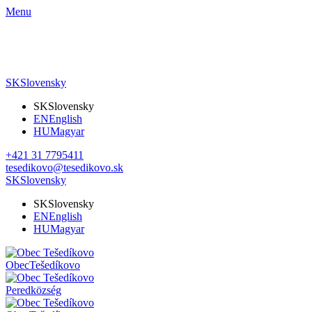
Menu
SK
Slovensky
SK
Slovensky
EN
English
HU
Magyar
+421 31 7795411
tesedikovo@tesedikovo.sk
SK
Slovensky
SK
Slovensky
EN
English
HU
Magyar
Obec
Tešedíkovo
Pered
község