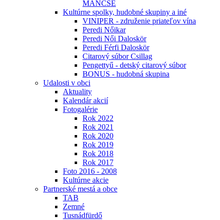
MÁNCSE
Kultúrne spolky, hudobné skupiny a iné
VINIPER - združenie priateľov vína
Peredi Nőikar
Peredi Női Daloskör
Peredi Férfi Daloskör
Citarový súbor Csillag
Pengettyű - detský citarový súbor
BONUS - hudobná skupina
Udalosti v obci
Aktuality
Kalendár akcií
Fotogalérie
Rok 2022
Rok 2021
Rok 2020
Rok 2019
Rok 2018
Rok 2017
Foto 2016 - 2008
Kultúrne akcie
Partnerské mestá a obce
TAB
Zemné
Tusnádfürdő