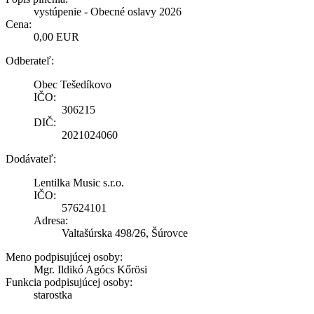
vystúpenie - Obecné oslavy 2026
Cena:
0,00 EUR
Odberateľ:
Obec Tešedíkovo
IČO:
306215
DIČ:
2021024060
Dodávateľ:
Lentilka Music s.r.o.
IČO:
57624101
Adresa:
Valtašúrska 498/26, Šúrovce
Meno podpisujúcej osoby:
Mgr. Ildikó Agócs Kőrösi
Funkcia podpisujúcej osoby:
starostka