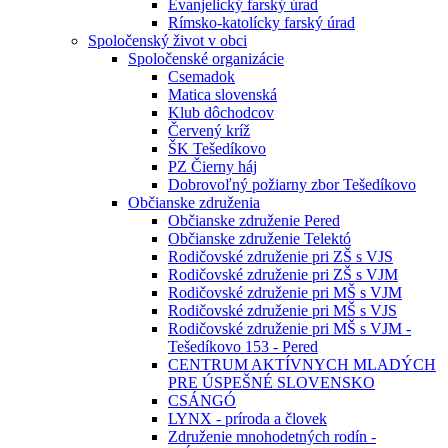
Evanjelický farský úrad
Rímsko-katolícky farský úrad
Spoločenský život v obci
Spoločenské organizácie
Csemadok
Matica slovenská
Klub dôchodcov
Červený kríž
ŠK Tešedíkovo
PZ Čierny háj
Dobrovoľný požiarny zbor Tešedíkovo
Občianske združenia
Občianske združenie Pered
Občianske združenie Telektó
Rodičovské združenie pri ZŠ s VJS
Rodičovské združenie pri ZŠ s VJM
Rodičovské združenie pri MŠ s VJM
Rodičovské združenie pri MŠ s VJS
Rodičovské združenie pri MŠ s VJM -
Tešedíkovo 153 - Pered
CENTRUM AKTÍVNYCH MLADÝCH
PRE ÚSPEŠNÉ SLOVENSKO
CSÁNGÓ
LYNX - príroda a človek
Združenie mnohodetných rodín -