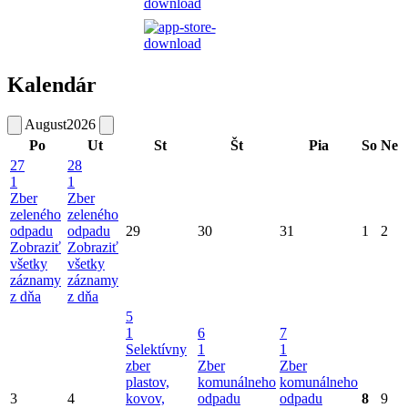
Kalendár
August
2026
Po
Ut
St
Št
Pia
So
Ne
27
28
1
1
Zber
Zber
zeleného
zeleného
odpadu
odpadu
29
30
31
1
2
Zobraziť
Zobraziť
všetky
všetky
záznamy
záznamy
z dňa
z dňa
5
1
6
7
Selektívny
1
1
zber
Zber
Zber
plastov,
komunálneho
komunálneho
3
4
kovov,
odpadu
odpadu
8
9