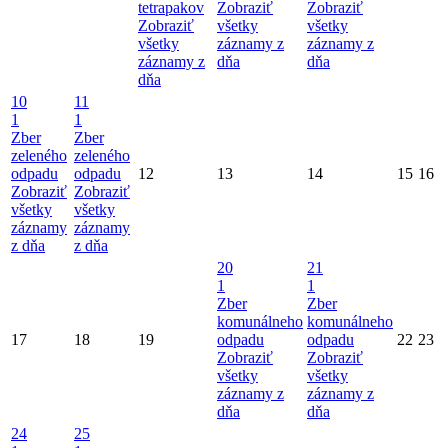
tetrapakov
Zobraziť
Zobraziť
Zobraziť
všetky
všetky
všetky
záznamy z
záznamy z
záznamy z
dňa
dňa
dňa
10
11
1
1
Zber
Zber
zeleného
zeleného
odpadu
odpadu
12
13
14
15
16
Zobraziť
Zobraziť
všetky
všetky
záznamy
záznamy
z dňa
z dňa
20
21
1
1
Zber
Zber
komunálneho
komunálneho
17
18
19
odpadu
odpadu
22
23
Zobraziť
Zobraziť
všetky
všetky
záznamy z
záznamy z
dňa
dňa
24
25