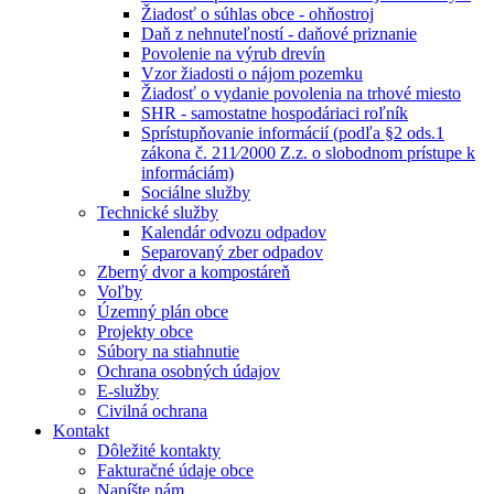
Žiadosť o súhlas obce - ohňostroj
Daň z nehnuteľností - daňové priznanie
Povolenie na výrub drevín
Vzor žiadosti o nájom pozemku
Žiadosť o vydanie povolenia na trhové miesto
SHR - samostatne hospodáriaci roľník
Sprístupňovanie informácií (podľa §2 ods.1
zákona č. 211⁄2000 Z.z. o slobodnom prístupe k
informáciám)
Sociálne služby
Technické služby
Kalendár odvozu odpadov
Separovaný zber odpadov
Zberný dvor a kompostáreň
Voľby
Územný plán obce
Projekty obce
Súbory na stiahnutie
Ochrana osobných údajov
E-služby
Civilná ochrana
Kontakt
Dôležité kontakty
Fakturačné údaje obce
Napíšte nám