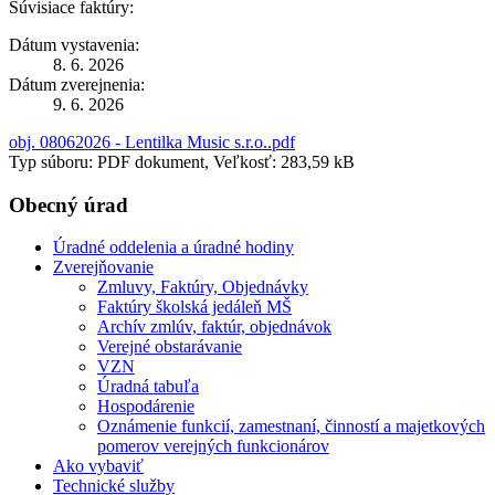
Súvisiace faktúry:
Dátum vystavenia:
8. 6. 2026
Dátum zverejnenia:
9. 6. 2026
obj. 08062026 - Lentilka Music s.r.o..pdf
Typ súboru: PDF dokument, Veľkosť: 283,59 kB
Obecný úrad
Úradné oddelenia a úradné hodiny
Zverejňovanie
Zmluvy, Faktúry, Objednávky
Faktúry školská jedáleň MŠ
Archív zmlúv, faktúr, objednávok
Verejné obstarávanie
VZN
Úradná tabuľa
Hospodárenie
Oznámenie funkcií, zamestnaní, činností a majetkových
pomerov verejných funkcionárov
Ako vybaviť
Technické služby