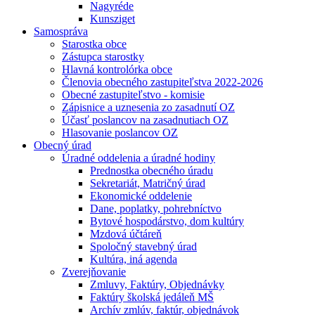
Nagyréde
Kunsziget
Samospráva
Starostka obce
Zástupca starostky
Hlavná kontrolórka obce
Členovia obecného zastupiteľstva 2022-2026
Obecné zastupiteľstvo - komisie
Zápisnice a uznesenia zo zasadnutí OZ
Účasť poslancov na zasadnutiach OZ
Hlasovanie poslancov OZ
Obecný úrad
Úradné oddelenia a úradné hodiny
Prednostka obecného úradu
Sekretariát, Matričný úrad
Ekonomické oddelenie
Dane, poplatky, pohrebníctvo
Bytové hospodárstvo, dom kultúry
Mzdová účtáreň
Spoločný stavebný úrad
Kultúra, iná agenda
Zverejňovanie
Zmluvy, Faktúry, Objednávky
Faktúry školská jedáleň MŠ
Archív zmlúv, faktúr, objednávok