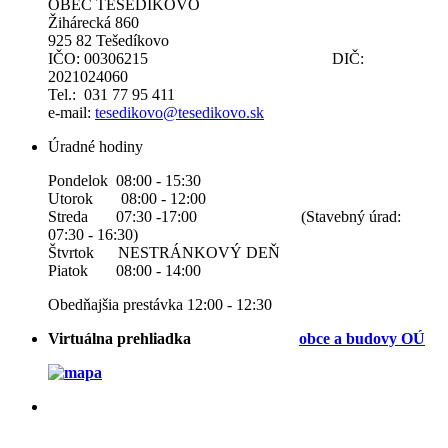
OBEC TEŠEDÍKOVO
Žihárecká 860
925 82 Tešedíkovo
IČO: 00306215 DIČ:
2021024060
Tel.: 031 77 95 411
e-mail:
tesedikovo@tesedikovo.sk
Úradné hodiny
Pondelok 08:00 - 15:30
Utorok 08:00 - 12:00
Streda 07:30 -17:00 (Stavebný úrad:
07:30 - 16:30)
Štvrtok NESTRÁNKOVÝ DEŇ
Piatok 08:00 - 14:00
Obedňajšia prestávka 12:00 - 12:30
Virtuálna prehliadka
obce a b
udovy OÚ