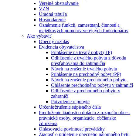
Verejné obstarávanie
VZN
Úradná tabuľa
Hospodárenie
Oznámenie funkcií, zamestnaní, činností a
majetkových pomerov verejných funkcionárov
Ako vybaviť
Obecný rozhlas
Evidencia obyvateľstva
Prihlásenie na trvalý pobyt (TP)
Odhlásenie z trvalého pobytu z dôvodu
presťahovania do zahraničia
Návrh na zrušenie trvalého pobytu
Prihlásenie na prechodný pobyt (PP)
Návrh na zrušenie prechodného pobytu
Ohlásenie prechodného pobytu v zahraničí
Odhlásenie z prechodného pobytu v
zahraničí
Potvrdenie o pobyte
Určenie⁄zrušenie súpisného čísla
Predloženie žiadosti o dotáciu z rozpočtu obce -
právnické osoby, organizácie, občianske
združenia
Ohlasovacia povinnosť prevádzky
Žiadosť o pridelenie obecného nájomného bytu