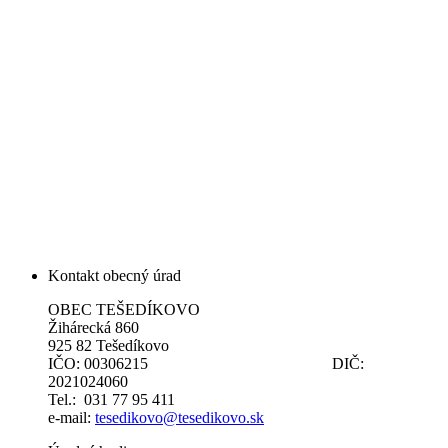
Kontakt obecný úrad
OBEC TEŠEDÍKOVO
Žihárecká 860
925 82 Tešedíkovo
IČO: 00306215 DIČ:
2021024060
Tel.: 031 77 95 411
e-mail:
tesedikovo@tesedikovo.sk