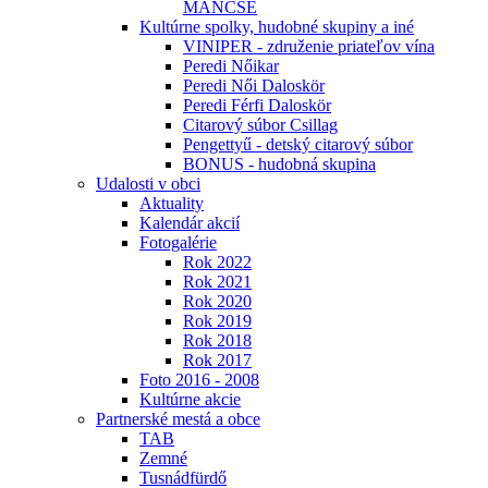
MÁNCSE
Kultúrne spolky, hudobné skupiny a iné
VINIPER - združenie priateľov vína
Peredi Nőikar
Peredi Női Daloskör
Peredi Férfi Daloskör
Citarový súbor Csillag
Pengettyű - detský citarový súbor
BONUS - hudobná skupina
Udalosti v obci
Aktuality
Kalendár akcií
Fotogalérie
Rok 2022
Rok 2021
Rok 2020
Rok 2019
Rok 2018
Rok 2017
Foto 2016 - 2008
Kultúrne akcie
Partnerské mestá a obce
TAB
Zemné
Tusnádfürdő