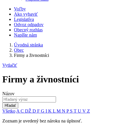
Voľby
Ako vybaviť
Legislatíva
Odvoz odpadov
Obecný rozhlas
Napíšte nám
Úvodná stránka
Obec
Firmy a živnostníci
Vytlačiť
Firmy a živnostníci
Názov
Hľadať
Všetko
A
C
DŽ
D
F
G
I
K
L
M
N
P
S
T
U
V
Z
Zoznam je uvedený bez nároku na úplnosť.