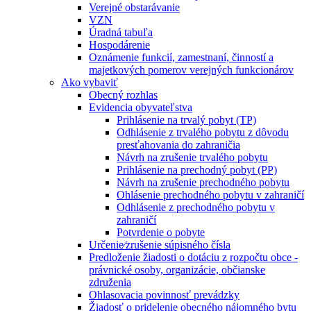
Verejné obstarávanie
VZN
Úradná tabuľa
Hospodárenie
Oznámenie funkcií, zamestnaní, činností a
majetkových pomerov verejných funkcionárov
Ako vybaviť
Obecný rozhlas
Evidencia obyvateľstva
Prihlásenie na trvalý pobyt (TP)
Odhlásenie z trvalého pobytu z dôvodu
presťahovania do zahraničia
Návrh na zrušenie trvalého pobytu
Prihlásenie na prechodný pobyt (PP)
Návrh na zrušenie prechodného pobytu
Ohlásenie prechodného pobytu v zahraničí
Odhlásenie z prechodného pobytu v
zahraničí
Potvrdenie o pobyte
Určenie⁄zrušenie súpisného čísla
Predloženie žiadosti o dotáciu z rozpočtu obce -
právnické osoby, organizácie, občianske
združenia
Ohlasovacia povinnosť prevádzky
Žiadosť o pridelenie obecného nájomného bytu