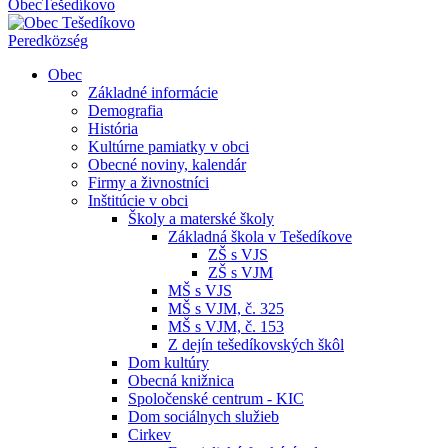
Obec
Tešedíkovo
Pered
község
Obec
Základné informácie
Demografia
História
Kultúrne pamiatky v obci
Obecné noviny, kalendár
Firmy a živnostníci
Inštitúcie v obci
Školy a materské školy
Základná škola v Tešedíkove
ZŠ s VJS
ZŠ s VJM
MŠ s VJS
MŠ s VJM, č. 325
MŠ s VJM, č. 153
Z dejín tešedíkovských škôl
Dom kultúry
Obecná knižnica
Spoločenské centrum - KIC
Dom sociálnych služieb
Cirkev