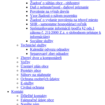
Žiadosť o súhlas obce - ohňostroj
Daň z nehnuteľností - daňové priznanie
Povolenie na výrub drevín
Vzor žiadosti o nájom pozemku
Žiadosť o vydanie povolenia na trhové miesto
SHR - samostatne hospodáriaci roľník
Sprístupňovanie informácií (podľa §2 ods.1
zákona č. 211⁄2000 Z.z. o slobodnom prístupe k
informáciám)
Sociálne služby
Technické služby
Kalendár odvozu odpadov
Separovaný zber odpadov
Zberný dvor a kompostáreň
Voľby
Územný plán obce
Projekty obce
Súbory na stiahnutie
Ochrana osobných údajov
E-služby
Civilná ochrana
Kontakt
Dôležité kontakty
Fakturačné údaje obce
Napíšte nám