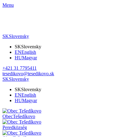
Menu
SK
Slovensky
SK
Slovensky
EN
English
HU
Magyar
+421 31 7795411
tesedikovo@tesedikovo.sk
SK
Slovensky
SK
Slovensky
EN
English
HU
Magyar
Obec
Tešedíkovo
Pered
község