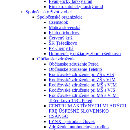
Evanjelický farský úrad
Rímsko-katolícky farský úrad
Spoločenský život v obci
Spoločenské organizácie
Csemadok
Matica slovenská
Klub dôchodcov
Červený kríž
ŠK Tešedíkovo
PZ Čierny háj
Dobrovoľný požiarny zbor Tešedíkovo
Občianske združenia
Občianske združenie Pered
Občianske združenie Telektó
Rodičovské združenie pri ZŠ s VJS
Rodičovské združenie pri ZŠ s VJM
Rodičovské združenie pri MŠ s VJM
Rodičovské združenie pri MŠ s VJS
Rodičovské združenie pri MŠ s VJM -
Tešedíkovo 153 - Pered
CENTRUM AKTÍVNYCH MLADÝCH
PRE ÚSPEŠNÉ SLOVENSKO
CSÁNGÓ
LYNX - príroda a človek
Združenie mnohodetných rodín -