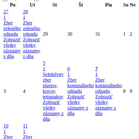
Po
Ut
St
Št
Pia
So
Ne
27
28
1
1
Zber
Zber
zeleného
zeleného
odpadu
odpadu
29
30
31
1
2
Zobraziť
Zobraziť
všetky
všetky
záznamy
záznamy
z dňa
z dňa
5
1
6
7
Selektívny
1
1
zber
Zber
Zber
plastov,
komunálneho
komunálneho
3
4
kovov,
odpadu
odpadu
8
9
tetrapakov
Zobraziť
Zobraziť
Zobraziť
všetky
všetky
všetky
záznamy z
záznamy z
záznamy z
dňa
dňa
dňa
10
11
1
1
Zber
Zber