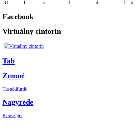
31
1
2
3
4
5
6
Facebook
Virtuálny cintorín
Tab
Zemné
Tusnádfürdő
Nagyréde
Kunsziget