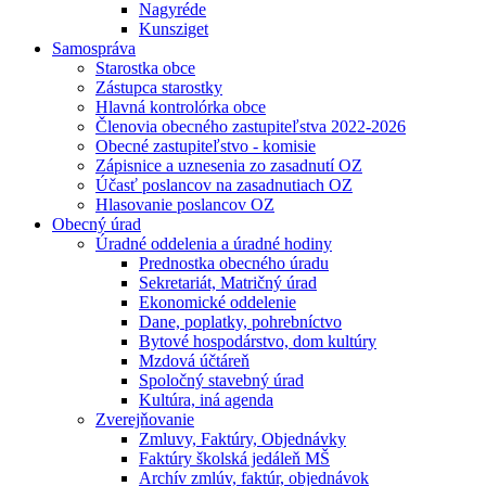
Nagyréde
Kunsziget
Samospráva
Starostka obce
Zástupca starostky
Hlavná kontrolórka obce
Členovia obecného zastupiteľstva 2022-2026
Obecné zastupiteľstvo - komisie
Zápisnice a uznesenia zo zasadnutí OZ
Účasť poslancov na zasadnutiach OZ
Hlasovanie poslancov OZ
Obecný úrad
Úradné oddelenia a úradné hodiny
Prednostka obecného úradu
Sekretariát, Matričný úrad
Ekonomické oddelenie
Dane, poplatky, pohrebníctvo
Bytové hospodárstvo, dom kultúry
Mzdová účtáreň
Spoločný stavebný úrad
Kultúra, iná agenda
Zverejňovanie
Zmluvy, Faktúry, Objednávky
Faktúry školská jedáleň MŠ
Archív zmlúv, faktúr, objednávok