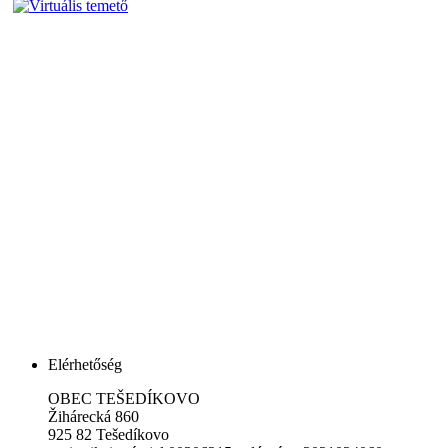
Elérhetőség
OBEC TEŠEDÍKOVO
Žihárecká 860
925 82 Tešedíkovo