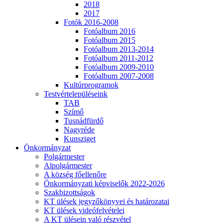
2018
2017
Fotók 2016-2008
Fotóalbum 2016
Fotóalbum 2015
Fotóalbum 2013-2014
Fotóalbum 2011-2012
Fotóalbum 2009-2010
Fotóalbum 2007-2008
Kultúrprogramok
Testvértelepüléseink
TAB
Szímő
Tusnádfürdő
Nagyréde
Kunsziget
Önkormányzat
Polgármester
Alpolgármester
A község főellenőre
Önkormányzati képviselők 2022-2026
Szakbizottságok
KT ülések jegyzőkönyvei és határozatai
KT ülések videófelvételei
A KT ülésein való részvétel