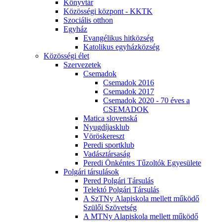
Könyvtár
Közösségi központ - KKTK
Szociális otthon
Egyház
Evangélikus hitközség
Katolikus egyházközség
Közösségi élet
Szervezetek
Csemadok
Csemadok 2016
Csemadok 2017
Csemadok 2020 - 70 éves a
CSEMADOK
Matica slovenská
Nyugdíjasklub
Vöröskereszt
Peredi sportklub
Vadásztársaság
Peredi Önkéntes Tűzoltók Egyesülete
Polgári társulások
Pered Polgári Társulás
Telektó Polgári Társulás
A SzTNy Alapiskola mellett működő
Szülői Szövetség
A MTNy Alapiskola mellett működő