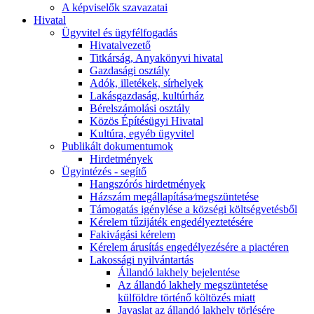
A képviselők szavazatai
Hivatal
Ügyvitel és ügyfélfogadás
Hivatalvezető
Titkárság, Anyakönyvi hivatal
Gazdasági osztály
Adók, illetékek, sírhelyek
Lakásgazdaság, kultúrház
Bérelszámolási osztály
Közös Építésügyi Hivatal
Kultúra, egyéb ügyvitel
Publikált dokumentumok
Hirdetmények
Ügyintézés - segítő
Hangszórós hirdetmények
Házszám megállapítása⁄megszüntetése
Támogatás igénylése a községi költségvetésből
Kérelem tűzijáték engedélyeztetésére
Fakivágási kérelem
Kérelem árusítás engedélyezésére a piactéren
Lakossági nyilvántartás
Állandó lakhely bejelentése
Az állandó lakhely megszüntetése
külföldre történő költözés miatt
Javaslat az állandó lakhely törlésére