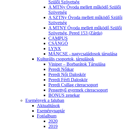
Szülői Szövetség
A MTNy Óvoda mellett működő Szülői
Szövetség
A SZTNy Óvoda mellett működő Szülői
Szövetség
A MTNY Óvoda mellett működő Szülői
Szövetség, Pered 153 (Zárda)
CAMPUS
CSÁNGÓ
LYNX
MÁNCSE - nagycsaládosok társulása
Kulturális csoportok, társulások
Viniper – Borbarátok Társulása
Peredi Nőikar
Peredi Női Daloskör
Peredi Férfi Daloskör
Peredi Csillag citeracsoport
Pengettyű gyermek citeracsoport
BONUS zenekar
Események a faluban
Aktualitások
Eseménynaptár
Fotóalbum
2020
2019