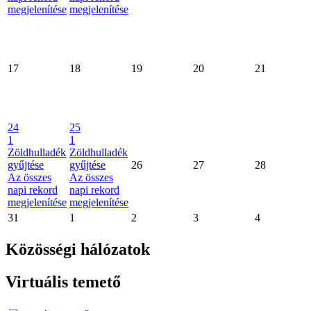
megjelenítése
megjelenítése
17
18
19
20
21
24
25
1
1
Zöldhulladék
Zöldhulladék
gyűjtése
gyűjtése
26
27
28
Az összes
Az összes
napi rekord
napi rekord
megjelenítése
megjelenítése
31
1
2
3
4
Közösségi hálózatok
Virtuális temető