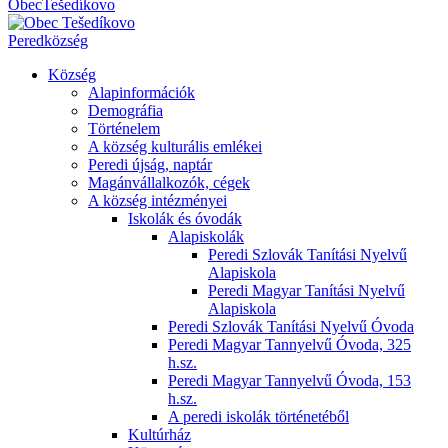
Obec
Tešedíkovo
Pered
község
Község
Alapinformációk
Demográfia
Történelem
A község kulturális emlékei
Peredi újság, naptár
Magánvállalkozók, cégek
A község intézményei
Iskolák és óvodák
Alapiskolák
Peredi Szlovák Tanítási Nyelvű
Alapiskola
Peredi Magyar Tanítási Nyelvű
Alapiskola
Peredi Szlovák Tanítási Nyelvű Óvoda
Peredi Magyar Tannyelvű Óvoda, 325
h.sz.
Peredi Magyar Tannyelvű Óvoda, 153
h.sz.
A peredi iskolák történetéből
Kultúrház