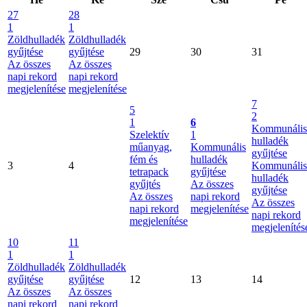
27
28
1
1
Zöldhulladék
Zöldhulladék
gyűjtése
gyűjtése
29
30
31
Az összes
Az összes
napi rekord
napi rekord
megjelenítése
megjelenítése
7
5
2
1
6
Kommunális
Szelektív
1
hulladék
műanyag,
Kommunális
gyűjtése
fém és
hulladék
3
4
Kommunális
tetrapack
gyűjtése
hulladék
gyűjtés
Az összes
gyűjtése
Az összes
napi rekord
Az összes
napi rekord
megjelenítése
napi rekord
megjelenítése
megjelenítés
10
11
1
1
Zöldhulladék
Zöldhulladék
gyűjtése
gyűjtése
12
13
14
Az összes
Az összes
napi rekord
napi rekord