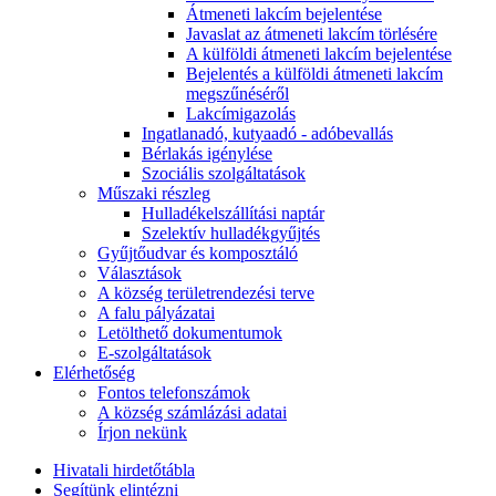
Átmeneti lakcím bejelentése
Javaslat az átmeneti lakcím törlésére
A külföldi átmeneti lakcím bejelentése
Bejelentés a külföldi átmeneti lakcím
megszűnéséről
Lakcímigazolás
Ingatlanadó, kutyaadó - adóbevallás
Bérlakás igénylése
Szociális szolgáltatások
Műszaki részleg
Hulladékelszállítási naptár
Szelektív hulladékgyűjtés
Gyűjtőudvar és komposztáló
Választások
A község területrendezési terve
A falu pályázatai
Letölthető dokumentumok
E-szolgáltatások
Elérhetőség
Fontos telefonszámok
A község számlázási adatai
Írjon nekünk
Hivatali hirdetőtábla
Segítünk elintézni