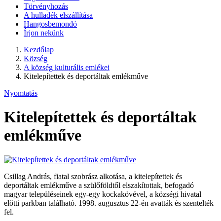
Törvényhozás
A hulladék elszállítása
Hangosbemondó
Írjon nekünk
Kezdőlap
Község
A község kulturális emlékei
Kitelepítettek és deportáltak emlékműve
Nyomtatás
Kitelepítettek és deportáltak
emlékműve
Csillag András, fiatal szobrász alkotása, a kitelepítettek és
deportáltak emlékműve a szülőföldtől elszakítottak, befogadó
magyar településeinek egy-egy kockakövével, a községi hivatal
előtti parkban található. 1998. augusztus 22-én avatták és szentelték
fel.