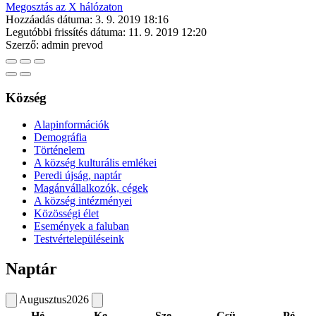
Megosztás az X hálózaton
Hozzáadás dátuma:
3. 9. 2019 18:16
Legutóbbi frissítés dátuma:
11. 9. 2019 12:20
Szerző:
admin prevod
Község
Alapinformációk
Demográfia
Történelem
A község kulturális emlékei
Peredi újság, naptár
Magánvállalkozók, cégek
A község intézményei
Közösségi élet
Események a faluban
Testvértelepüléseink
Naptár
Augusztus
2026
Hé
Ke
Sze
Csü
Pé