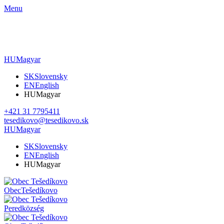
Menu
HU
Magyar
SK
Slovensky
EN
English
HU
Magyar
+421 31 7795411
tesedikovo@tesedikovo.sk
HU
Magyar
SK
Slovensky
EN
English
HU
Magyar
Obec
Tešedíkovo
Pered
község