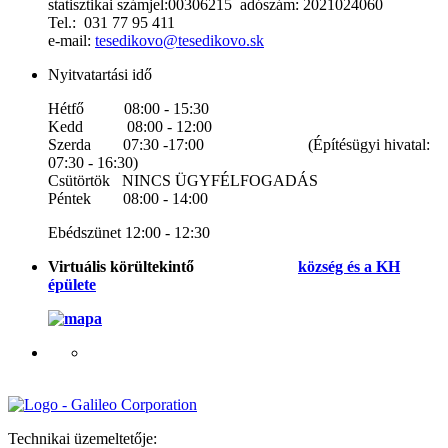
statisztikai számjel:00306215 adószám: 2021024060
Tel.: 031 77 95 411
e-mail:
tesedikovo@tesedikovo.sk
Nyitvatartási idő
Hétfő 08:00 - 15:30
Kedd 08:00 - 12:00
Szerda 07:30 -17:00 (Építésügyi hivatal:
07:30 - 16:30)
Csütörtök NINCS ÜGYFÉLFOGADÁS
Péntek 08:00 - 14:00
Ebédszünet 12:00 - 12:30
Virtuális körültekintő
község és a KH
épülete
Technikai üzemeltetője: